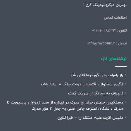
بهترین میکروبلیدینگ کرج
|
کپی لینک
اطلاعات تماس
تلفن :
0914.411.8533
ایمیل :
info@rayconic.ir
نوشته‌های تازه
راز راه‌راه بودن گورخرها فاش شد
الگوی مسئولان اقتصادی دولت جنگ ۸ ساله باشد
قالیباف به خبرنگاران تبریک گفت
دستگیری جاعلان حرفه‌ای مدرک در تهران؛ از سند ازدواج و پاسپورت تا
مدرک دانشگاه/ اعتراف جاعل اصلی به جعل ۴ هزار مدرک
دنیس اکرت علیه منتقدان! – خبرآنلاین