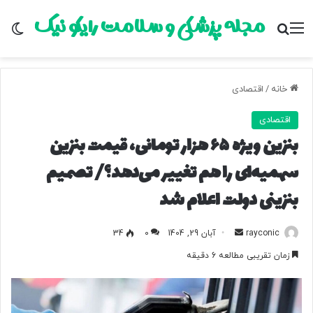
مجله پزشکی و سلامت رایکو نیک
منو
جستجو برای
تغ
خانه
/
اقتصادی
اقتصادی
بنزین ویژه ۶۵ هزار تومانی، قیمت بنزین
سهمیه‌ای را هم تغییر می‌دهد؟/ تصمیم
بنزینی دولت اعلام شد
rayconic
ا
آبان 29, 1404
0
34
ر
زمان تقریبی مطالعه 6 دقیقه
س
ا
ل