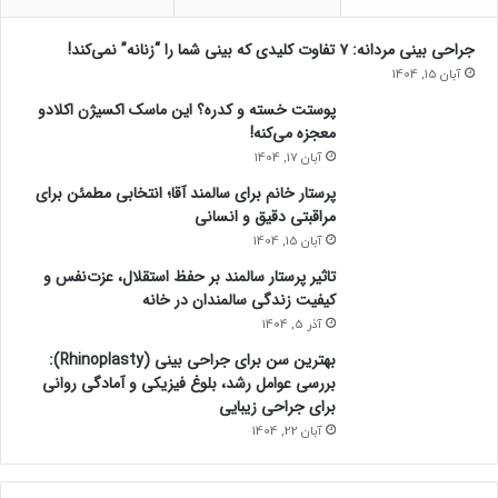
این عرضه، بازار موازی کوچک و خصوصی است که نه بر میزان
جراحی بینی مردانه: ۷ تفاوت کلیدی که بینی شما را “زنانه” نمی‌کند!
سهمیه تأثیر می‌گذارد و نه در قیمت یارانه‌ای تغییری ایجاد
آبان 15, 1404
می‌کند.
پوستت خسته و کدره؟ این ماسک اکسیژن اکلادو
معجزه می‌کنه!
وزیر نفت: عرضه بنزین سوپر وارداتی بدون ایجاد محدودیت انجام
آبان 17, 1404
می‌شود
پرستار خانم برای سالمند آقا؛ انتخابی مطمئن برای
مراقبتی دقیق و انسانی
در آخرین اظهار نظر، محسن پاکنژاد وزیر نفت با تاکید بر اینکه
آبان 15, 1404
هیچ تصمیم یا محدودیتی که زندگی مردم را متاثر کند در دستور
تاثیر پرستار سالمند بر حفظ استقلال، عزت‌نفس و
کار دولت نیست، گفت: عرضه بنزین وارداتی فقط برای پوشش
کیفیت زندگی سالمندان در خانه
مقطعی نیاز بازار و توسط بخش خصوصی انجام می‌شود و سهمیه
آذر 5, 1404
و قیمت بنزین مردم هیچ تغییری نخواهد کرد.
بهترین سن برای جراحی بینی (Rhinoplasty):
بررسی عوامل رشد، بلوغ فیزیکی و آمادگی روانی
وی در حاشیه جلسه هیات دولت در جمع خبرنگاران درباره
برای جراحی زیبایی
سیاست‌های جدید تامین سوخت کشور اعلام کرد: در زمینه فروش
آبان 22, 1404
و توزیع سوخت، در حال حاضر هیچ مشکل یا دغدغه‌ای وجود ندارد.
برای شرایط مختلف، تمهیدات لازم پیش‌بینی شده و اگر زمانی