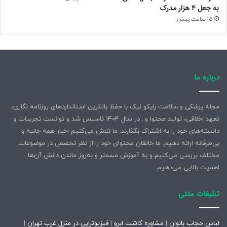
عرضه خواهد شد. برآورد اولیه بورس، قیمت پایه‌ای در حدود ۶۵
به جعل ۴ هزار مدرک
هزار تومان را نشان می‌دهد که ممکن است پس از محاسبه
15 ساعت پیش
هزینه‌های جانبی نهایی شود.
وی با اشاره به برخی گمانه‌زنی‌ها در فضای رسانه‌ای ادامه داد:
هیچ اقدامی انجام نخواهد شد که مردم عزیز کشور در محدودیت
درباره ما
یا مضیقه قرار بگیرند؛ این موضوع از اصول قطعی دولت است.
سهمیه بنزین مردم، چه از نظر میزان و چه از نظر قیمت، تغییری
مجله پزشکی و سلامت رایکو نیک با حفظ بالاترین استانداردهای روزنامه نگاری،
نخواهد کرد.
تعهد اخلاقی، تولید محتوا و.. در سال ۱۴۰۴ تاسیس شد و توانست تجربیات و
دانسته‌های خود را به اشتراک بگذارند. ما تلاش می‌کنیم اخبار همه جانبه و
به گفته وزیر نفت، سایر جزئیات این طرح در کارگروه‌های
بی‌طرفانه ارائه دهیم. ما خالقان محتوای خود را از نظر تخصص در موضوعات
کارشناسی در حال بررسی است و پس از نهایی شدن، اطلاع‌رسانی
مختلف بررسی می‌کنیم و به آموزش مسمتر و به‌روز ماندن دانش آن‌ها
شفاف به مردم انجام خواهد شد.
اهمیت بالایی می‌دهیم.
۲۲۳۲۲۵
تبلیغات متنی
منبع
لباس حجاب بانوان
|
مشاوره کاشت ابرو
|
فیزیوتراپی در منزل غرب تهران
|