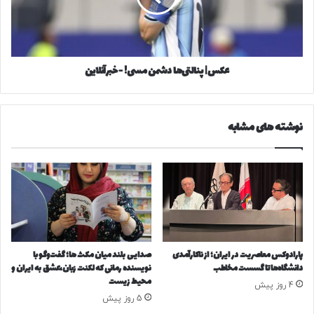
ی
ن
ا
ا
ب
ل
ژ
ت
عکس| پنالتی‌ها دشمن مسی! - خبرآنلاین
ا
ی‌
پ
ه
ن
ا
ی
د
نوشته های مشابه
/
ش
ت
م
ر
ن
ک
م
ی
س
ب
ی
چ
!
ه
-
ر
خ
پارادوکس معاصریت در ایران؛ از ناکارآمدی
صدایی بلند میان مکث ها؛ گفت‌وگو با
ه
ب
دانشگاه‌ها تا گسست مخاطب
نویسنده رمانی که لکنت زبان،عشق به ایران و
ک
ر
محیط زیست
4 روز پیش
ل
آ
5 روز پیش
ا
ن