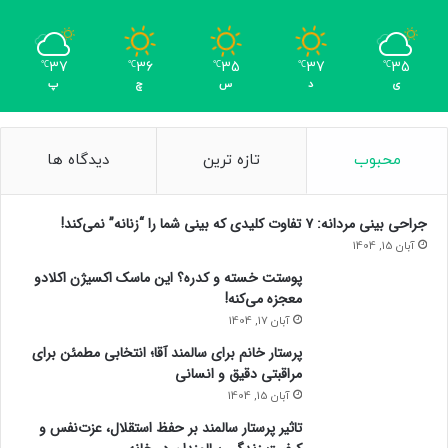
37
36
35
37
35
℃
℃
℃
℃
℃
ی
د
س
چ
پ
محبوب
تازه ترین
دیدگاه ها
جراحی بینی مردانه: ۷ تفاوت کلیدی که بینی شما را “زنانه” نمی‌کند!
آبان 15, 1404
پوستت خسته و کدره؟ این ماسک اکسیژن اکلادو
معجزه می‌کنه!
آبان 17, 1404
پرستار خانم برای سالمند آقا؛ انتخابی مطمئن برای
مراقبتی دقیق و انسانی
آبان 15, 1404
تاثیر پرستار سالمند بر حفظ استقلال، عزت‌نفس و