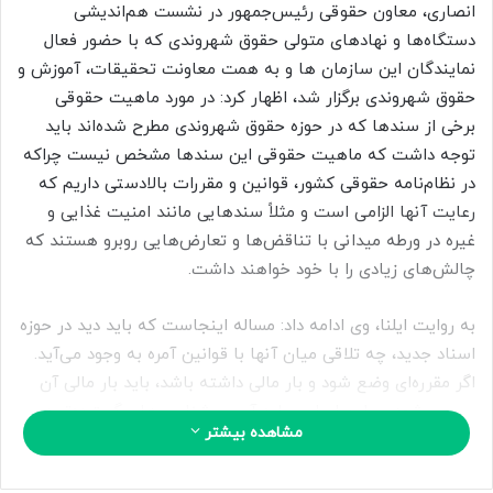
ب
انصاری، معاون حقوقی رئیس‌جمهور در نشست هم‌اندیشی
ه
دستگاه‌ها و نهادهای متولی حقوق شهروندی که با حضور فعال
ا
نمایندگان این سازمان ها و به همت معاونت تحقیقات، آموزش و
ی
حقوق شهروندی برگزار شد، اظهار کرد: در مورد ماهیت حقوقی
م
برخی از سندها که در حوزه حقوق شهروندی مطرح شده‌اند باید
ی
توجه داشت که ماهیت حقوقی این سندها مشخص نیست چراکه
ل
در نظام‌نامه حقوقی کشور، قوانین و مقررات بالادستی داریم که
رعایت آنها الزامی است و مثلاً سندهایی مانند امنیت غذایی و
غیره در ورطه میدانی با تناقض‌ها و تعارض‌هایی روبرو هستند که
چالش‌های زیادی را با خود خواهند داشت.
به روایت ایلنا، وی ادامه داد: مساله اینجاست که باید دید در حوزه
اسناد جدید، چه تلاقی میان آنها با قوانین آمره به وجود می‌آید.
اگر مقرره‌ای وضع شود و بار مالی داشته باشد، باید بار مالی آن
بررسی شود. بر این اساس باید آسیب‌شناسی‌های گسترده‌تر در
مشاهده بیشتر
حوزه اسناد صورت بگیرد و چارچوب‌بندی آنها هم می‌بایست
مشخص شده و ساختارهای آن موردنظر قرار بگیرد تا تداخل کاری