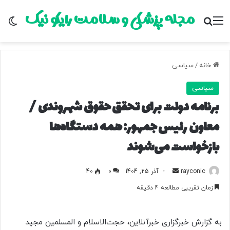
مجله پزشکی و سلامت رایکو نیک
منو
جستجو برای
تغ
خانه
/
سیاسی
سیاسی
برنامه دولت برای تحقق حقوق شهروندی /
معاون رئیس جمهور: همه دستگاه‌ها
بازخواست می‌شوند
rayconic
ا
آذر 25, 1404
0
40
ر
زمان تقریبی مطالعه 4 دقیقه
س
ا
ل
به گزارش خبرگزاری خبرآنلاین، حجت‌الاسلام و المسلمین مجید