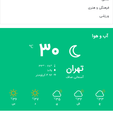
فرهنگی و هنری
ورزشی
آب و هوا
30
℃
تهران
33º - 28º
10%
4.92 کیلومتر
آسمانی صاف
36
37
35
32
33
℃
℃
℃
℃
℃
ج
ش
ی
د
س