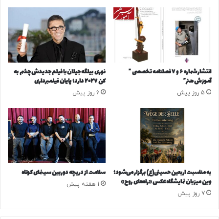
ت
ا
ی
ر
ا
ن
ب
ه
انتشار شماره ۶ و ۷ فصلنامه تخصصی ”
نوری بیلگه جیلان با فیلم جدیدش چشم به
ن
آموزش هنر”
کن ۲۰۲۷ دارد؛ پایان فیلمبرداری
ی
5 روز پیش
6 روز پیش
م
ه‌
ن
ه
ا
ی
ی
ب
به مناسبت اربعین حسینی(ع) برگزار می‌شود؛
سلامت از دریچه دوربین سینمای کوتاه
ا
وین‌ میزبان نمایشگاه عکس «راه‌های روح»
1 هفته پیش
ش
7 روز پیش
ک
س