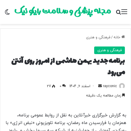
مجله پزشکی و سلامت رایکو نیک
منو
جستجو برای
تغ
خانه
/
فرهنگی و هنری
فرهنگی و هنری
برنامه جدید بهمن هاشمی از امروز روی آنتن
می‌رود
rayconic
ا
اسفند 6, 1404
0
27
ر
زمان مطالعه یک دقیقه
س
ا
ل
به گزارش خبرگزاری خبرآنلاین به نقل از روابط عمومی برنامه،
ب
همزمان با فرارسیدن ماه رمضان، برنامه تلویزیونی «نبض انرژی» با
ه
رویکردی آموزشی از چهارشنبه از شبکه سه سیما پخش می‌شود.