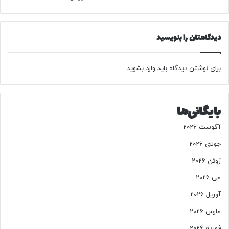
ا
ن
د
دیدگاهتان را بنویسید
ر
ف
ر
و
برای نوشتن دیدگاه باید
وارد بشوید
.
ش
گ
ا
بایگانی‌ها
ه‌
ه
آگوست 2026
ا
ی
جولای 2026
ل
ژوئن 2026
ا
ک
می 2026
چ
آوریل 2026
ر
ی
مارس 2026
خ
فوریه 2026