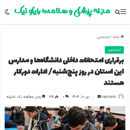
مجله پزشکی و سلامت رایکو نیک
منو
جستجو برای
تغ
خانه
/
اجتماعی
اجتماعی
برقراری امتحانات داخلی دانشگاه‌ها و مدارس
این استان در روز پنج‌شنبه/ ادارات دورکار
هستند
rayconic
ا
دی 10, 1404
0
35
زمان مطالعه یک دقیقه
ر
س
ا
ل