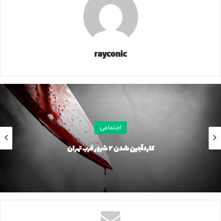
وی اظهار کرد: بیشتر مدارسی که برای روز پنج‌شنبه برنامه امتحانی
داشته‌اند، مراکز آموزشی غیردولتی هستند و با توجه به محدود
بودن تعداد این مراکز، برگزاری آزمون در آن‌ها بلامانع است، اما
پس از پایان آزمون موظف به تعطیلی مدرسه و کاهش مصرف
rayconic
وسایل گرمایشی هستند.
به گزارش ایسنا و به نقل از روابط عمومی استانداری قم در روز
چهارشنبه ۱۰ دی، رحمان‌نیا در پایان با اشاره به مصوبات کارگروه
تغییر ساعات کاری ادارات تصریح کرد: طبق مصوبه قبلی این
کارگروه و برای صرفه‌جویی در مصرف انرژی، ادارات قم، در روزهای
اجتماعی
پنجشنبه شش ماهه دوم سال، دورکار هستند.
کاردآجین شدن ۲ شرور غرب تهران
۲۳۳۲۱۷
منبع