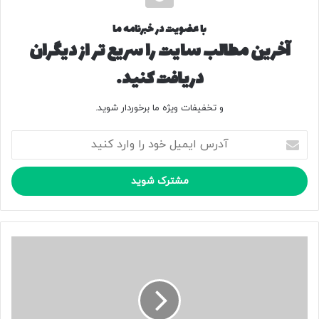
کپی لینک
با عضویت در خبرنامه ما
آخرین مطالب سایت را سریع تر از دیگران
دریافت کنید.
و تخفیفات ویژه ما برخوردار شوید.
آ
د
ر
س
ا
ی
م
ی
ع
ل
ک
خ
س
و
|
د
م
ر
ش