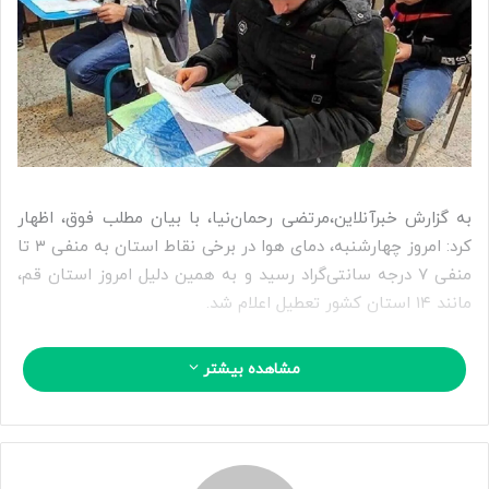
ب
ه
ا
ی
م
ی
ل
به گزارش خبرآنلاین،مرتضی رحمان‌نیا، با بیان مطلب فوق، اظهار
کرد: امروز چهارشنبه، دمای هوا در برخی نقاط استان به منفی ۳ تا
منفی ۷ درجه سانتی‌گراد رسید و به همین دلیل امروز استان قم،
مانند ۱۴ استان کشور تعطیل اعلام شد.
ایسنا در خبری نوشت:معاون استاندار قم درباره وضعیت مدارس و
مشاهده بیشتر
دانشگاه های استان قم برای فردا پنجشنبه ۱۱ دی گفت:
تصمیم‌گیری درباره تعطیلی یا عدم تعطیلی مراکز آموزشی استان بر
عهده مدیران آموزشگاه‌ها و مدیرکل آموزش و پرورش قم است.