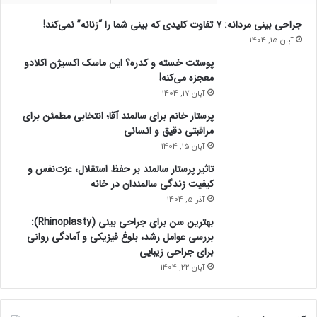
ه
ب
جراحی بینی مردانه: ۷ تفاوت کلیدی که بینی شما را “زنانه” نمی‌کند!
ع
آبان 15, 1404
ض
پوستت خسته و کدره؟ این ماسک اکسیژن اکلادو
ا
معجزه می‌کنه!
خ
آبان 17, 1404
ا
ئ
پرستار خانم برای سالمند آقا؛ انتخابی مطمئن برای
ن
مراقبتی دقیق و انسانی
ه
آبان 15, 1404
س
تاثیر پرستار سالمند بر حفظ استقلال، عزت‌نفس و
ت
کیفیت زندگی سالمندان در خانه
ن
د
آذر 5, 1404
!
بهترین سن برای جراحی بینی (Rhinoplasty):
بررسی عوامل رشد، بلوغ فیزیکی و آمادگی روانی
برای جراحی زیبایی
آبان 22, 1404