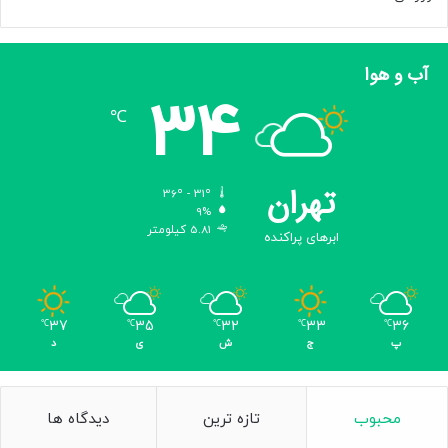
ا
ر
ا
آب و هوا
ک
34
س
℃
ا
ن
ی
ا
تهران
36º - 31º
ح
9%
ا
5.81 کیلومتر
ابرهای پراکنده
ط
ه
ک
ر
37
35
32
33
36
℃
℃
℃
℃
℃
د
پ
ج
ش
ی
د
ه‌
ا
ن
د
محبوب
تازه ترین
دیدگاه ها
ک