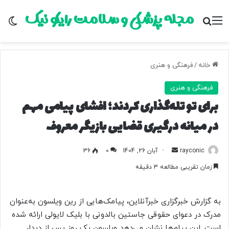
مجله پزشکی و سلامت رایکو نیک
منو
جستجو برای
تغ
خانه
/
فرهنگی و هنری
فرهنگی و هنری
برای تو تله‌گذاری کردند؛ افشای پیامی مهم
در میانه درگیری قضایی بازیگر معروف
rayconic
ا
آبان 26, 1404
0
36
ر
زمان تقریبی مطالعه 3 دقیقه
س
ا
ل
به گزارش خبرگزاری خبرآنلاین، پیامک‌هایی از رین ویلسون به‌عنوان
ب
مدرک در دعوای حقوقی جاستین بالدونی با بلیک لایولی ارائه شده
ه
است. این پیام‌ها نشان می‌دهد ویلسون یک روز پس از دیدار