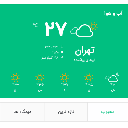
آب و هوا
27
℃
تهران
31º - 27º
28%
3.9 کیلومتر
ابرهای پراکنده
36
36
37
35
31
℃
℃
℃
℃
℃
ش
ی
د
س
چ
محبوب
تازه ترین
دیدگاه ها