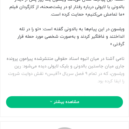
ا
بالدونی با لایولی درباره رفتار او در پشت‌صحنه، از کارگردان فیلم
ی
«ما تمامش می‌کنیم» حمایت کرده است.
م
ی
ویلسون در این پیام‌ها به بالدونی گفته است: «تو را در تله‌
ل
انداختند و غافلگیر کردند و به‌صورت شخصی مورد حمله قرار
گرفتی.»
نامی آشنا در میان انبوه اسناد حقوقی منتشرشده پیرامون پرونده
جاری میان جاستین بالدونی و بلیک لایولی دیده می‌شود: رین
ویلسون، که در تمام ۹ فصل سریال «آفیس» نقش دوایت شروت
را ایفا کرده بود.
طبق اسنادی که توسط دادگاه و به تأیید «اینترتیمنت ویکلی»
مشاهده بیشتر
رسیده، پیام‌های ویلسون در بخشی از یک گفت‌وگوی گروهی میان
بالدونی (که کارگردان فیلم نیز بوده)، جیمی هلث (تهیه‌کننده
فیلم)، تراویس ون وینکل، بازیگر، اندی گرامر، خواننده و چند نفر
دیگر ثبت شده است.