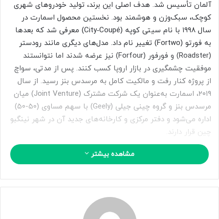
ی
آلمان تأسیس شد. هدف اصلی این برند، تولید خودروهای شهری
م
کوچک، سبک‌وزن و هوشمند بود. نخستین محصول اسمارت در
ی
سال ۱۹۹۸ با نام سیتی کوپه (City‑Coupé) معرفی شد که بعدها
ل
به فورتو (Fortwo) تغییر نام داد. مدل‌های دیگری مانند رودستر
(Roadster) و فورفور (Forfour) نیز عرضه شدند اما نتوانستند
موفقیت چشمگیری در بازار اروپا کسب کنند. پس از مدتی، سواچ
از پروژه کنار رفت و مالکیت کامل به مرسدس بنز رسید. از سال
۲۰۱۹، اسمارت به‌عنوان یک شرکت مشترک (Joint Venture) میان
مرسدس بنز و گروه چینی جیلی (Geely) با سهم مساوی (۵۰-۵۰)
اداره می‌شود و دفتر مرکزی و کارخانه‌های جدید آن در شهر نینگبو
چین قرار دارند.
مشاهده بیشتر
از سال ۲۰۲۲، نسل جدید خودروهای برقی اسمارت به بازار آسیا و
اروپا رسید؛ مدل‌های Smart #۱، Smart #۳ و Smart #۵ که
نام‌گذاری آن‌ها بر اساس ابعاد انجام شده است. در این میان،
اسمارت ۳# بر پایه پلتفرم جیلی ساخته می‌شود و هیچ قطعه‌ای
توسط بخش آلمانی تولید نمی‌گردد. این خودرو در نسخه‌های