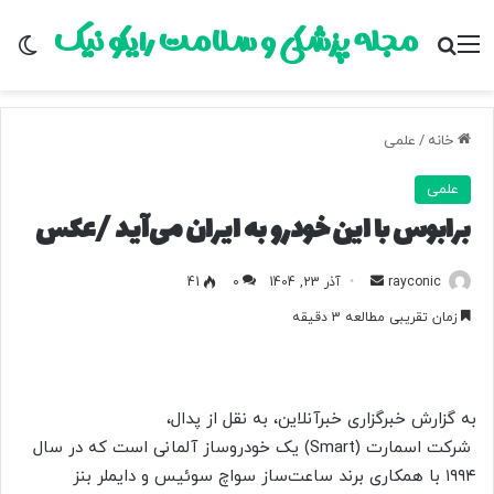
مجله پزشکی و سلامت رایکو نیک
منو
جستجو برای
تغ
خانه
/
علمی
علمی
برابوس با این خودرو به ایران می‌آید /عکس
rayconic
ا
آذر 23, 1404
0
41
ر
زمان تقریبی مطالعه 3 دقیقه
س
ا
ل
ب
به گزارش خبرگزاری خبرآنلاین، به نقل از پدال،
ه
شرکت اسمارت (Smart) یک خودروساز آلمانی است که در سال
ا
۱۹۹۴ با همکاری برند ساعت‌ساز سواچ سوئیس و دایملر بنز