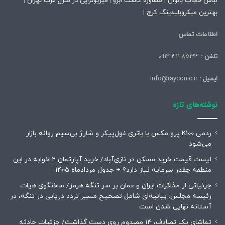
لباس حجاب بانوان
|
مشاوره کاشت ابرو
|
فیزیوتراپی در منزل غرب تهران
|
بهترین میکروبلیدینگ کرج
|
اطلاعات تماس
تلفن :
0914.411.8533
ایمیل :
info@rayconic.ir
نوشته‌های تازه
ردمی K100 پرو مکس با باتری غول‌پیکر و شارژ بی‌سیم روانه بازار
می‌شود
لیست قیمت خرید مسکن در نازی‌آباد/ خرید آپارتمان ۲ خوابه در این
منطقه چقدر سرمایه نیاز دارد؟ + جدول مردادماه ۱۴۰۵
جزئیاتی از مذاکرات ایران و عمان بر سر تنگه هرمز/ سخنگوی هیات
رئیسه مجلس: بیانیه‌ای شامل تصحیح مسیر تردد دریایی در تنگه، در
آستانه نهایی شدن است
تماشای یک تصادف، ۱۴ مصدوم روی دست گذاشت/ جزئیات حادثه