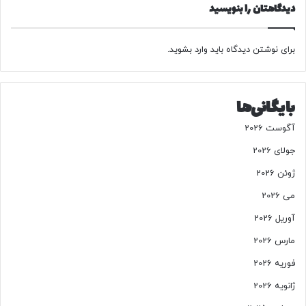
دیدگاهتان را بنویسید
ن
ی
،
ع
س
ف
م
برای نوشتن دیدگاه باید
وارد بشوید
.
ر
ن
ه
د
ن
،
گ
بایگانی‌ها
ک
ی
و
چ
آگوست 2026
ی
ی
ی
جولای 2026
س
ک
ت
ژوئن 2026
و
؟
د
می 2026
ن
آوریل 2026
ا
+
مارس 2026
ج
فوریه 2026
د
و
ژانویه 2026
ل