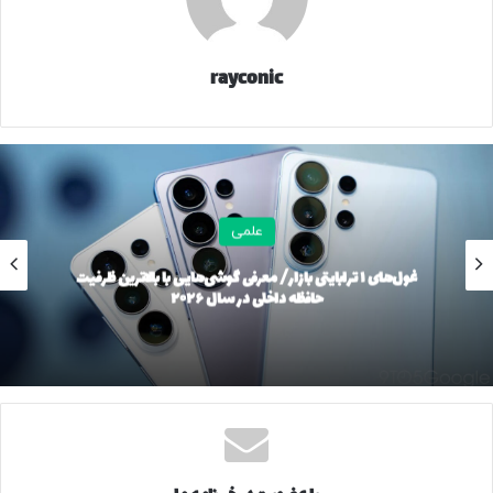
تیواستون برای اولین بار در سال ۱۸۸۹ میلادی توسط شیمیدان‌های
آلمانی یوجین بومن (Eugen Baumann) و امیل فروم (Emil
rayconic
Fromm) به‌طور اتفاقی کشف شد. هدف اصلی آنها تولید ترکیب
دیگری بود، اما به‌طور ناخواسته تیواستون در فرآیند سنتز ایجاد
شد.
وقتی این ماده در آزمایشگاه تقطیر شد، بویی بسیار زننده منتشر
علمی
کرد که بر اساس گزارش‌های موجود تا شعاع حدود ۷۵۰ متری قابل
استشمام بود و باعث تهوع، استفراغ و بیهوشی مردم در
غول‌های ۱ ترابایتی بازار/ معرفی گوشی‌هایی با بالاترین ظرفیت
بخش‌هایی از شهر شد.
حافظه داخلی در سال ۲۰۲۶