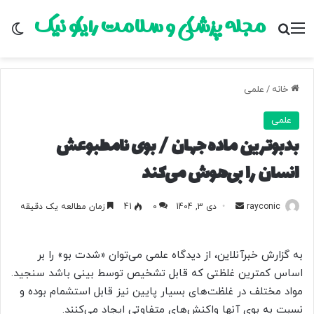
مجله پزشکی و سلامت رایکو نیک
منو
جستجو برای
تغ
خانه
/
علمی
علمی
بدبوترین ماده جهان / بوی نامطبوعش
انسان را بی‌هوش می‌کند
rayconic
ا
دی 3, 1404
0
41
زمان مطالعه یک دقیقه
ر
س
به گزارش خبرآنلاین، از دیدگاه علمی می‌توان «شدت بو» را بر
ا
اساس کمترین غلظتی که قابل تشخیص توسط بینی باشد سنجید.
ل
مواد مختلف در غلظت‌های بسیار پایین نیز قابل استشمام بوده و
ب
ه
نسبت به بوی آنها واکنش‌های متفاوتی ایجاد می‌کنند.