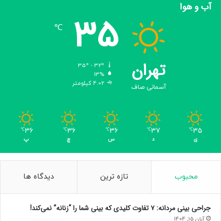
آب و هوا
35
℃
تهران
35º - 32º
13%
4.02 کیلومتر
آسمانی صاف
36
36
36
37
35
℃
℃
℃
℃
℃
ی
د
س
چ
پ
محبوب
تازه ترین
دیدگاه ها
جراحی بینی مردانه: ۷ تفاوت کلیدی که بینی شما را “زنانه” نمی‌کند!
آبان 15, 1404