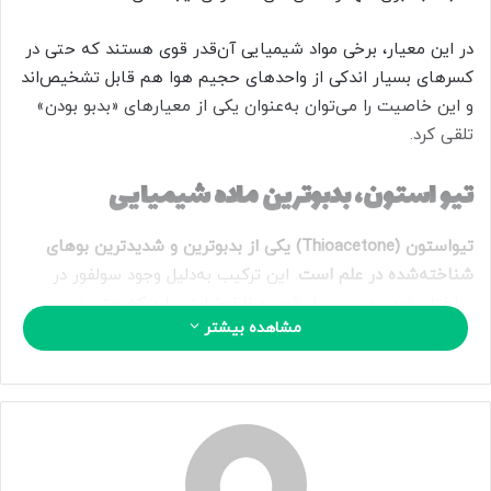
ا
ی
در این معیار، برخی مواد شیمیایی آن‌قدر قوی‌ هستند که حتی در
م
کسرهای بسیار اندکی از واحدهای حجیم هوا هم قابل تشخیص‌اند
ی
و این خاصیت را می‌توان به‌عنوان یکی از معیارهای «بدبو بودن»
ل
تلقی کرد.
تیو استون، بدبوترین ماده شیمیایی
تیواستون (Thioacetone) یکی از بدبوترین و شدیدترین بوهای
شناخته‌شده در علم است
. این ترکیب به‌دلیل وجود سولفور در
ساختار خود، بویی بسیار قوی و ناخوشایند دارد که حتی در
مشاهده بیشتر
غلظت‌های بسیار کم نیز قابل تشخیص است.
این ترکیب چنان بوی نامطبوعی دارد که می‌تواند باعث تهوع،
استفراغ، و حتی از حال رفتن در افراد حاضر در ناحیه شود. همین
ویژگی‌ها باعث شده تیواستون به‌عنوان «بدبوترین ماده شیمیایی»
در ادبیات علمی شناخته شود.