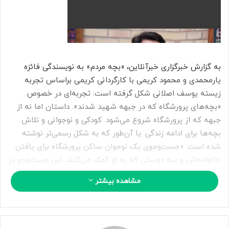
ا
ی
م
ی
ل
به گزارش خبرگزاری خبرآنلاین، «بچه مردم» به نویسندگی فائزه
یارمحمدی و محمود کریمی با کارگردانی کریمی براساس تجربه
زیسته یوسف اصلانی شکل گرفته است: تجربه‌ای در خصوص
«بچه‌های پرورشگاه که در جبهه شهید شدند». داستان اما نه از
جبهه که از پرورشگاه شروع می‌شود. کودکی و نوجوانی و تلاش
بچه‌ها برای ادامه زندگی. یا آن‌طور که به شکل رسمی‌تر نوشته
شده است: «جست‌وجوی یک نوجوان ساکن پرورشگاه برای یافتن
خانواده‌اش و سه دوستی که به او کمک می‌کنند. این جست‌وجو در
نهایت اما به چیز دیگری ختم می‌شود.»
مشاهده بیشتر
کریمی در فیلمش، سال‌های منتهی به انقلاب و دهه شصت و
گروه‌های مبارز آن‌ دوران را نشان می‌دهد ولی آن‌طور که خودش
می‌خواهد. او در پاسخ به این که چرا نشان دادن گذر از دو دهه و