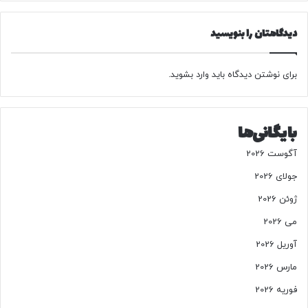
د
،
ب
دیدگاهتان را بنویسید
ل
و
غ
برای نوشتن دیدگاه باید
وارد بشوید
.
ف
ی
ز
بایگانی‌ها
ی
ک
آگوست 2026
ی
و
جولای 2026
آ
ژوئن 2026
م
ا
می 2026
د
آوریل 2026
گ
ی
مارس 2026
ر
و
فوریه 2026
ا