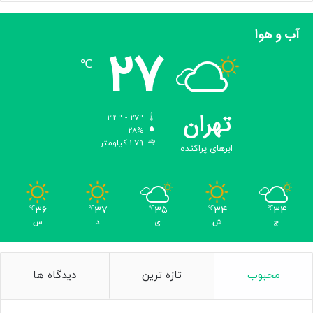
آب و هوا
27
℃
تهران
34º - 27º
28%
1.79 کیلومتر
ابرهای پراکنده
36
37
35
34
34
℃
℃
℃
℃
℃
ج
ش
ی
د
س
محبوب
تازه ترین
دیدگاه ها