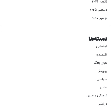
ژانویه 2026
ن
ی
دسامبر 2025
ب
نوامبر 2025
ر
ا
ی
ج
دسته‌ها
ر
ا
اجتماعی
ح
اقتصادی
ی
ز
تابان بلاگ
ی
رپورتاژ
ب
ا
سیاسی
ی
ی
علمی
فرهنگی و هنری
ورزشی