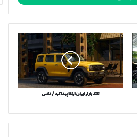
ت
ا
ن
ک
ب
ا
ز
ا
ر
تانک بازار ایران ارتقا پیدا کرد / عکس
ا
ی
ر
ا
ن
ا
ر