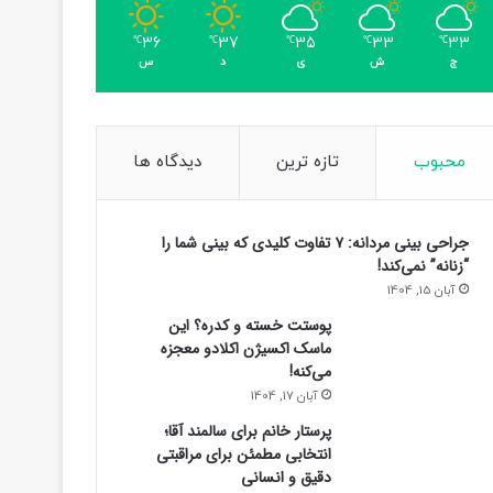
36
37
35
33
33
℃
℃
℃
℃
℃
ج
ش
ی
د
س
محبوب
تازه ترین
دیدگاه ها
جراحی بینی مردانه: ۷ تفاوت کلیدی که بینی شما را
“زنانه” نمی‌کند!
آبان 15, 1404
پوستت خسته و کدره؟ این
ماسک اکسیژن اکلادو معجزه
می‌کنه!
آبان 17, 1404
پرستار خانم برای سالمند آقا؛
انتخابی مطمئن برای مراقبتی
دقیق و انسانی