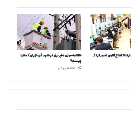
ت
ق
ا
پ
ی
د
ا
ک
ر
ات تا اطلاع ثانوی تغییر کرد/
اطلاعیه فوری قطع برق در جنوب غرب تهران/ ماجرا
د
چیست؟
/
1 هفته پیش
ع
ک
س