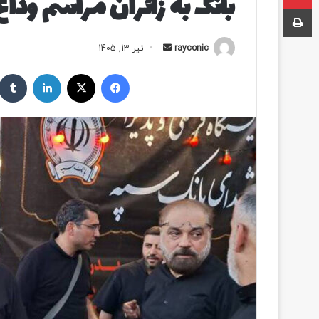
بانک به زائران مراسم ودا
چاپ
rayconic
ا
تیر 13, 1405
ر
فیسبوک
ایکس
لینکداین
س
ا
ل
ب
ه
ا
ی
م
ی
ل