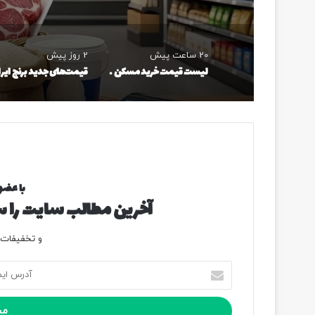
20 ساعت پیش
2 روز پیش
لیست قیمت خرید مسکن در نازی‌آباد/ خرید آپارتمان ۲ خوابه در این منطقه چقدر سرمایه نیاز دارد؟ + جدول مردادماه ۱۴۰۵
با عضو
آخرین مطالب سایت را سر
و تخفیفات و
آ
د
ر
س