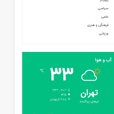
رپورتاژ
سیاسی
علمی
فرهنگی و هنری
ورزشی
آب و هوا
33
℃
تهران
33º - 30º
13%
2.68 کیلومتر
ابرهای پراکنده