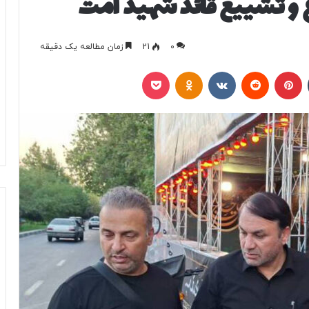
ع و تشییع قائد شهید امت
0
21
زمان مطالعه یک دقیقه
تامبلر
پینتریست
Reddit
VKontakte
Odnoklassniki
پاکت