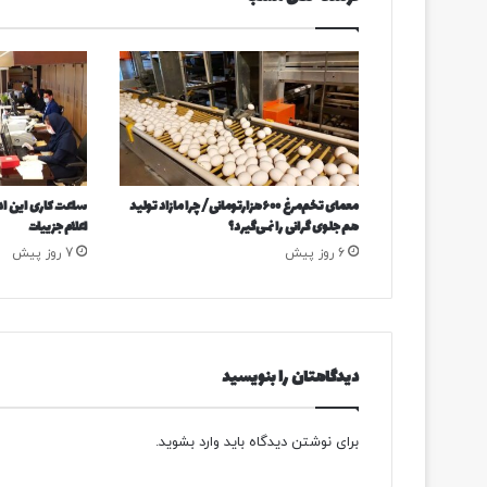
م
ر
د
م
ب
ز
ر
گ
ت
معمای تخم‌مرغ ۶۰۰هزارتومانی/ چرا مازاد تولید
ساعت کاری این ادار
ر
هم جلوی گرانی را نمی‌گیرد؟
اعلام جزییات
ی
6 روز پیش
7 روز پیش
ن
ب
ی
ع
ت
ع
دیدگاهتان را بنویسید
م
و
م
برای نوشتن دیدگاه باید
وارد بشوید
.
ی
ب