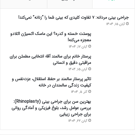
س
ت
ن
جراحی بینی مردانه: ۷ تفاوت کلیدی که بینی شما را “زنانه” نمی‌کند!
د
آبان 15, 1404
!
پوستت خسته و کدره؟ این ماسک اکسیژن اکلادو
معجزه می‌کنه!
آبان 17, 1404
پرستار خانم برای سالمند آقا؛ انتخابی مطمئن برای
مراقبتی دقیق و انسانی
آبان 15, 1404
تاثیر پرستار سالمند بر حفظ استقلال، عزت‌نفس و
کیفیت زندگی سالمندان در خانه
آذر 5, 1404
بهترین سن برای جراحی بینی (Rhinoplasty):
بررسی عوامل رشد، بلوغ فیزیکی و آمادگی روانی
برای جراحی زیبایی
آبان 22, 1404