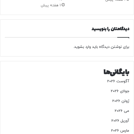
ه‌
1 هفته پیش
ه
ا
ی
ل
دیدگاهتان را بنویسید
ا
ک
چ
برای نوشتن دیدگاه باید
وارد بشوید
.
ر
ی
خ
بایگانی‌ها
ا
ر
آگوست 2026
ج
ج
جولای 2026
و
ژوئن 2026
ل
ا
می 2026
ن
آوریل 2026
م
ی‌
مارس 2026