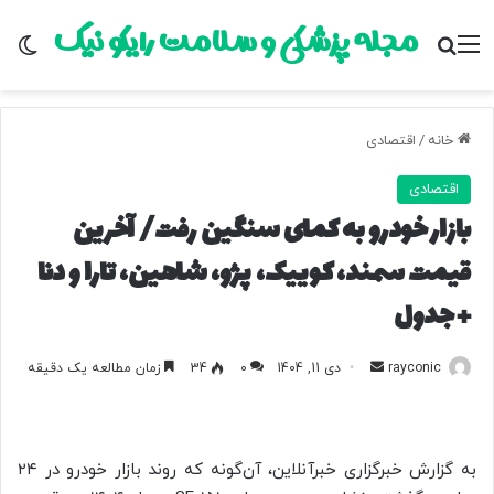
مجله پزشکی و سلامت رایکو نیک
منو
جستجو برای
تغ
خانه
/
اقتصادی
اقتصادی
بازار خودرو به کمای سنگین رفت/ آخرین
قیمت سمند، کوییک، پژو، شاهین، تارا و دنا
+ جدول
rayconic
ا
دی 11, 1404
0
34
زمان مطالعه یک دقیقه
ر
س
ا
به گزارش خبرگزاری خبرآنلاین، آن‌گونه که روند بازار خودرو در ۲۴
ل