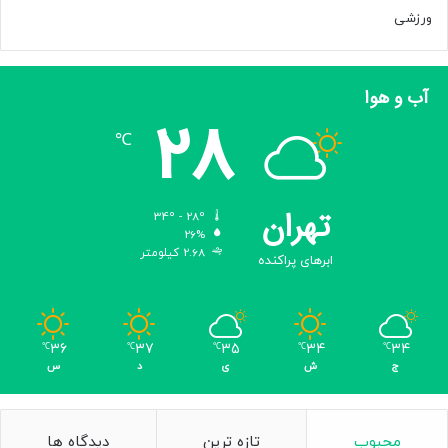
ا
ورزشی
ط
ه
ک
آب و هوا
ر
28
د
℃
ه‌
ا
ن
د
تهران
34º - 28º
ک
26%
ه
2.68 کیلومتر
ابرهای پراکنده
ب
ع
ض
ا
36
37
35
34
34
℃
℃
℃
℃
℃
خ
ج
ش
ی
د
س
ا
ئ
ن
ه
محبوب
تازه ترین
دیدگاه ها