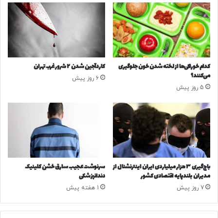
ا
ر
د
ا
!
ه
ا
ب
ا
کدام خوراکی‌ها از لخته شدن خون جلوگیری
کاردآجین شدن ۲ شرور غرب تهران
ی
می‌کنند؟
6 روز پیش
د
5 روز پیش
گ
ر
ف
ت
ه
ش
و
د
باج‌گیری ۳ هزار میلیاردی ایران اینترنشنال از
سرنوشت عجیب سارق خشن کلینیک
/
مدیران بلندپایه اقتصادی کشور
دندانپزشکی
ت
7 روز پیش
1 هفته پیش
أ
ی
ی