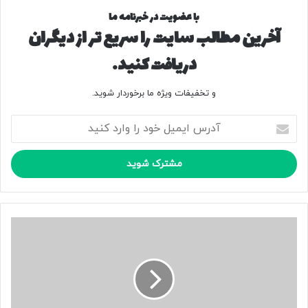
با عضویت در خبرنامه ما
آخرین مطالب سایت را سریع تر از دیگران
دریافت کنید.
و تخفیفات ویژه ما برخوردار شوید.
آ
د
ر
س
ا
ی
م
ی
س
ل
ت
خ
ا
و
ر
د
ه
ر
ا