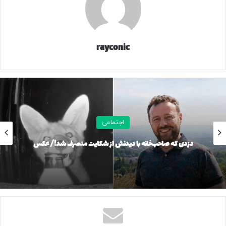
کپی لینک
rayconic
اجتماعی
دزدی که صاحب‌خانه با دیدنش از شکایت منصرف شد!/ عکس