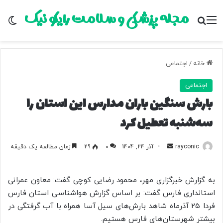
مجله پزشکی و سلامت رایکو نیک
منو
جستجو برای
تغ
خانه
/
اجتماعی
اجتماعی
بارش سنگین باران مدارس این استان را
سه‌شنبه تعطیل کرد
rayconic
ا
آذر 24, 1404
0
29
زمان مطالعه یک دقیقه
ر
س
به گزارش خبرگزاری مهر، محمود رضایی کوچی گفت: معاون عمرانی
ا
استانداری فارس گفت: بر اساس گزارش هواشناسی استان فارس
ل
فردا ۲۵ آذرماه شاهد بارش‌های سیل آسا همراه با آب گرفتگی در
ب
بیشتر شهرستان‌های فارس هستیم.
ه