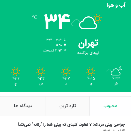
آب و هوا
34
℃
تهران
34º - 30º
14%
4.92 کیلومتر
ابرهای پراکنده
36
36
37
35
33
℃
℃
℃
℃
℃
ش
ی
د
س
چ
محبوب
تازه ترین
دیدگاه ها
جراحی بینی مردانه: ۷ تفاوت کلیدی که بینی شما را “زنانه” نمی‌کند!
آبان 15, 1404