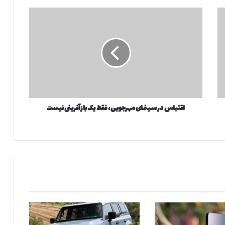
ا
ق
ت
ب
ا
س
د
ر
س
اقتباس در سینمای مهرجویی، فقط یک بازآفرینی نیست
ی
ن
م
ا
ی
م
ه
ر
ج
و
ی
ی