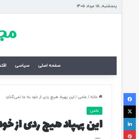
پنجشنبه, 15 مرداد 1405
مجل
صفحه اصلی
سیاسی
اقت
فیسبوک
خانه
/
علمی
/
این پهپاد هیچ ردی از خود به جا نمی‌گذارد
ایکس
علمی
لینکداین
این پهپاد هیچ ردی از خود 
پینتریست