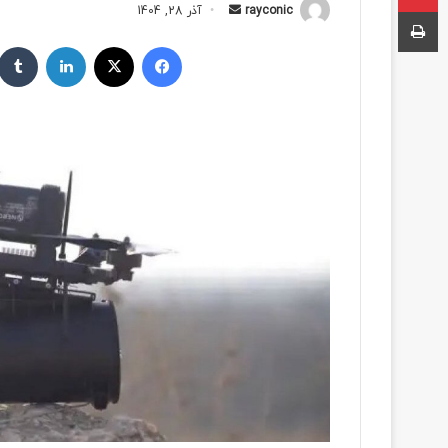
چاپ
rayconic
ا
آذر 28, 1404
ر
فیسبوک
ایکس
لینکداین
س
ا
ل
ب
ه
ا
ی
م
ی
ل