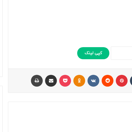
کپی لینک
تامبلر
پینتریست
Reddit
VKontakte
Odnoklassniki
پاکت
اشتراک با ایمیل
چاپ