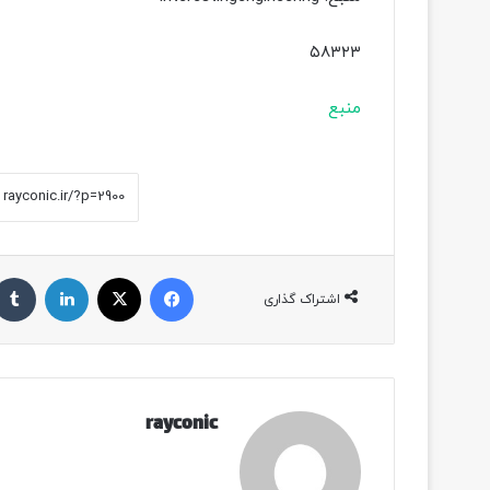
۵۸۳۲۳
منبع
فیسبوک
ایکس
لینکداین
اشتراک گذاری
rayconic