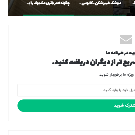
شهاب‌سنگ سقف را شکافت و وارد خانه شد / سفر دراماتیک تکه‌سنگی قدیمی‌تر از کره زمین
موشک خیبرشکن، کابوس پدافندهای آمریکایی /عکس
چگونه عمر باتری مک‌بوک را بیشتر کنیم؟
یت در خبرنامه ما
یع تر از دیگران دریافت کنید.
یژه ما برخوردار شوید.