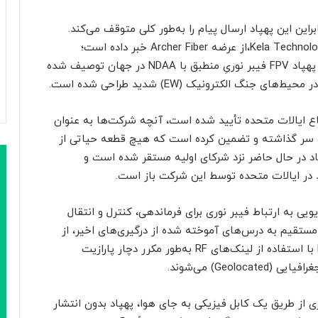
این این پهپاد ارسال پیام را به‌طور کلی متوقف می‌کند.
شرکت Neros Technologies، با همکاری شرکت Kela Technologies،از عرضه Archer Fiber خبر داده است؛
سیستمی که توسط این شرکت‌ها به عنوان نخستین پهپاد FPV فیبر نوریِ منطبق با NDAA در جهان توصیف شده
 الکترونیک (EW) شدید طراحی شده است.
کنون تحت برنامه BlueUAS وزارت دفاع ایالات متحده تأیید شده است، آنچه شرکت‌ها به عنوان
سر گذاشته و تضمین کرده است که هیچ قطعه حیاتی از
اعلام کرد که این پهپاد در حال حاضر نزد شرکای اولیه مستقر شده است و
Ar تغییر از فرکانس رادیویی به ارتباط فیبر نوری برای فرماندهی، کنترل و انتقال
تقیم به درس‌های آموخته شده از درگیری‌های اخیر، از
جمله جنگ در اوکراین است، جایی که پهپادهای FPV با استفاده از لینک‌های RF به‌طور مکرر دچار پارازیت
ی از طریق یک کابل فیزیکی به جای هوا، پهپاد بدون انتشار