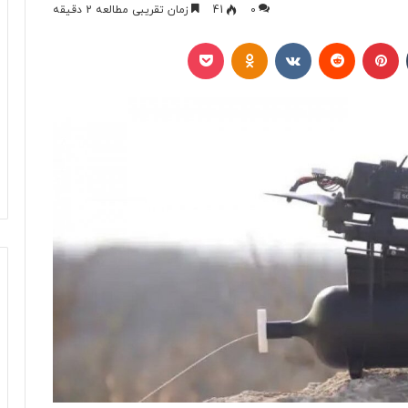
0
41
زمان تقریبی مطالعه 2 دقیقه
تامبلر
پینتریست
Reddit
VKontakte
Odnoklassniki
پاکت