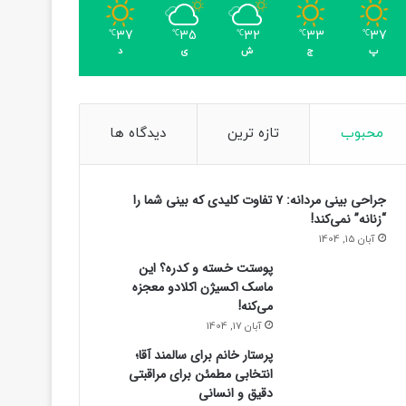
37
35
32
33
37
℃
℃
℃
℃
℃
پ
ج
ش
ی
د
محبوب
تازه ترین
دیدگاه ها
جراحی بینی مردانه: ۷ تفاوت کلیدی که بینی شما را
“زنانه” نمی‌کند!
آبان 15, 1404
پوستت خسته و کدره؟ این
ماسک اکسیژن اکلادو معجزه
می‌کنه!
آبان 17, 1404
پرستار خانم برای سالمند آقا؛
انتخابی مطمئن برای مراقبتی
دقیق و انسانی