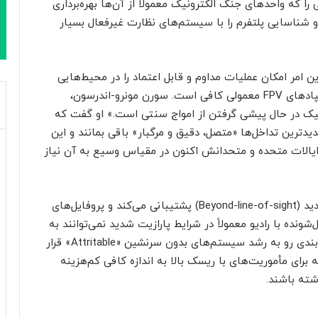
را که واحدهای جنگ الکترونیک معمولاً از آن‌ها بهره‌برداری
 شناسایی پلتفرم را با سیستم‌های نظارت غیرفعال بسیار
د که این امر امکان عملیات مداوم و قابل اعتماد را در محیط‌هایی
فراهم می‌کند که تداخل شدید برای از کار انداختن پهپادهای FPV معمولی کافی است. سورن مونرو-اندرسون،
N، گفت: «جنگ الکترونیک در حال پیشی گرفتن از امواج سنتی است.» او گفت که
یدترین تداخل‌ها «متصل، دقیق و مرگبار» باقی بمانند و این
ایالات متحده و متحدانش اکنون در مقیاس وسیع به آن نیاز
این رویکرد همچنین از عملیات‌های FPV فراتر از خط دید (Beyond-line-of-sight) پشتیبانی می‌کند و پروفایل‌های
را گسترش می‌دهد که پهپادهای FPV کنترل‌شونده با رادیو معمولاً در شرایط پارازیت شدید نمی‌توانند به
آن‌ها دست یابند. شرکت‌ها Archer Fiber را در دسته‌بندی رو به رشد سیستم‌های بدون سرنشین «Attritable» قرار
ه برای مأموریت‌های با ریسک بالا به اندازه کافی کم‌هزینه
شته باشند.