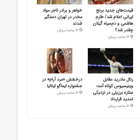
قیمت‌های جدید برنج
خواهر و برادر تاجر مواد
ایرانی اعلام شد/ طارم
مخدر در تهران دستگیر
هاشمی و دم‌سیاه گیلان
شدند
چقدر شد؟
12 ساعت پیش
12 ساعت پیش
علمی
12 ساعت پیش
رئال مادرید مقابل
درخشش «مرد آرام» در
غول‌های ۱ ترابایتی بازار/ معرفی گوشی‌
وینیسیوس کوتاه آمد؛
جشنواره ایماگو ایتالیا
ستاره برزیلی در نزدیکی
12 ساعت پیش
داخلی در سال ۲۰۲۶
تمدید قرارداد
12 ساعت پیش