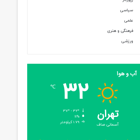
رپورتاژ
سیاسی
علمی
فرهنگی و هنری
ورزشی
آب و هوا
32
℃
تهران
37º - 32º
11%
1.79 کیلومتر
آسمانی صاف