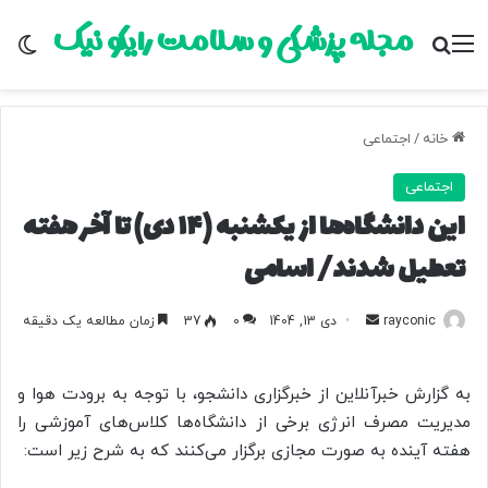
مجله پزشکی و سلامت رایکو نیک
منو
جستجو برای
تغ
خانه
/
اجتماعی
اجتماعی
این دانشگاه‌ها از یکشنبه (۱۴ دی) تا آخر هفته
تعطیل شدند/ اسامی
rayconic
ا
دی 13, 1404
0
37
زمان مطالعه یک دقیقه
ر
س
به گزارش خبرآنلاین از خبرگزاری دانشجو، با توجه به برودت هوا و
ا
مدیریت مصرف انرژی برخی از دانشگاه‌ها کلاس‌های آموزشی را
ل
هفته آینده به صورت مجازی برگزار می‌کنند که به شرح زیر است:
ب
ه