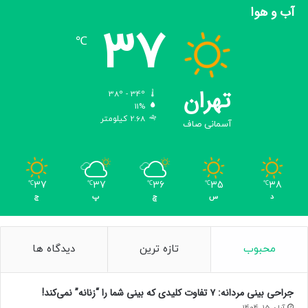
آب و هوا
ه
37
آ
℃
م
د
ه‌
ا
تهران
38º - 34º
ن
11%
د
2.68 کیلومتر
آسمانی صاف
37
37
36
35
38
℃
℃
℃
℃
℃
د
س
چ
پ
ج
محبوب
تازه ترین
دیدگاه ها
جراحی بینی مردانه: ۷ تفاوت کلیدی که بینی شما را “زنانه” نمی‌کند!
آبان 15, 1404