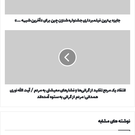
ا
ه
و
ت
ا
ر
کپی لینک
ر
جایزه بهترین فیلمبرداری جشنواره شنژن چین برای «آخرین شیهه ...»
ی
د
ن
ک
ف
ا
ن
ی
ن
ی
ل
ت
د
م
ق
ب
ا
ر
د
د
ی
ا
ک
ر
م
انتقاد یک مرجع تقلید از گرانی‌ها و فشارهای معیشتی به مردم / آیت الله نوری
ی
ر
ج
همدانی: مردم از گرانی به ستوه آمده‌اند
ج
ش
ع
ن
ت
و
ق
نوشته های مشابه
ا
ل
ر
ی
ه
د