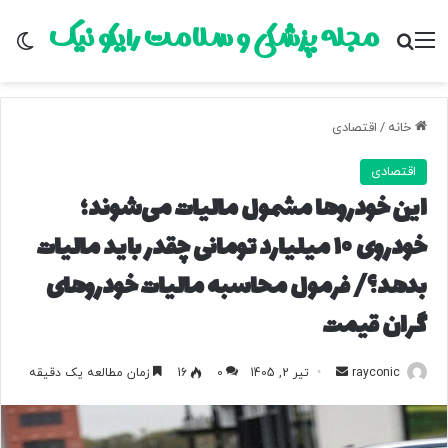
مجله پزشکی و سلامت رایکو نیک
منو
جستجو برای
تغ
خانه
/
اقتصادی
اقتصادی
این خودروها مشمول مالیات می‌شوند؛
خودروی ۱۰ میلیارد تومانی چقدر باید مالیات
بدهد؟/ فرمول محاسبه مالیات خودروهای
گران قیمت
rayconic
ا
تیر 2, 1405
0
16
زمان مطالعه یک دقیقه
ر
س
ا