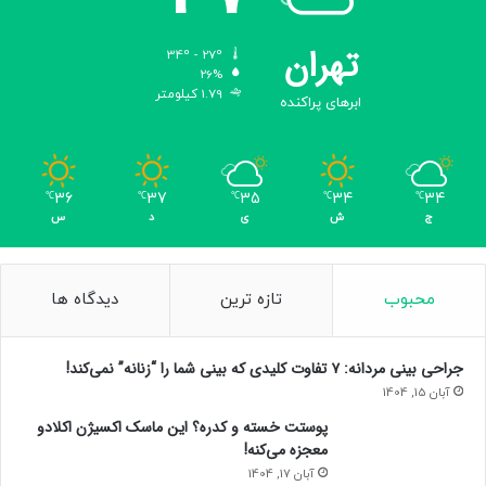
ا
د
تهران
34º - 27º
26%
1.79 کیلومتر
ابرهای پراکنده
36
37
35
34
34
℃
℃
℃
℃
℃
ج
ش
ی
د
س
محبوب
تازه ترین
دیدگاه ها
جراحی بینی مردانه: ۷ تفاوت کلیدی که بینی شما را “زنانه” نمی‌کند!
آبان 15, 1404
پوستت خسته و کدره؟ این ماسک اکسیژن اکلادو
معجزه می‌کنه!
آبان 17, 1404