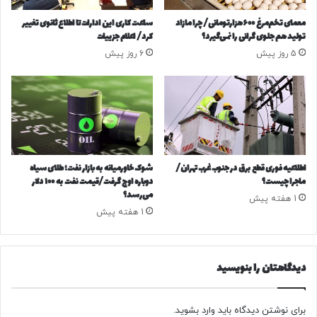
ا
ز
معمای تخم‌مرغ ۶۰۰هزارتومانی/ چرا مازاد
ساعت کاری این ادارات تا اطلاع ثانوی تغییر
ش
ی
تولید هم جلوی گرانی را نمی‌گیرد؟
کرد/ اعلام جزییات
ت
ر
5 روز پیش
6 روز پیش
/
چ
ا
ک
ز
ش
م
ح
س
ر
ا
ا
ل
ج
ه
ی
اطلاعیه فوری قطع برق در جنوب غرب تهران/
شوک خاورمیانه به بازار نفت؛ طلای سیاه
پ
م
ماجرا چیست؟
دوباره اوج گرفت/قیمت نفت به ۱۰۰ دلار
و
ی‌
می‌رسد؟
1 هفته پیش
ل
ر
1 هفته پیش
ه
و
ا
د
ی
/
دیدگاهتان را بنویسید
ب
ع
ل
ک
و
س
ک
برای نوشتن دیدگاه باید
وارد بشوید
.