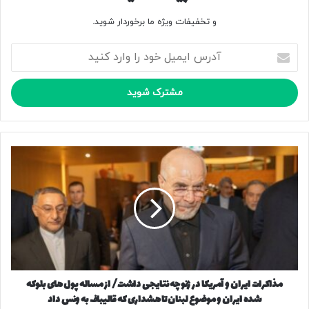
و تخفیفات ویژه ما برخوردار شوید.
آ
کپی لینک
د
ر
س
ا
ی
م
ی
م
ل
ذ
خ
ا
و
ک
د
ر
ر
ا
ا
ت
و
ا
ا
ی
ر
مذاکرات ایران و آمریکا در ژنو چه نتایجی داشت/ از مساله پول های بلوکه
ر
د
شده ایران و موضوع لبنان تا هشداری که قالیباف به ونس داد
ا