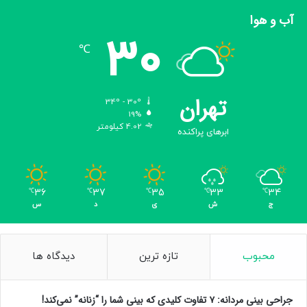
آب و هوا
30
℃
تهران
34º - 30º
19%
4.02 کیلومتر
ابرهای پراکنده
36
37
35
33
34
℃
℃
℃
℃
℃
ج
ش
ی
د
س
محبوب
تازه ترین
دیدگاه ها
جراحی بینی مردانه: ۷ تفاوت کلیدی که بینی شما را “زنانه” نمی‌کند!