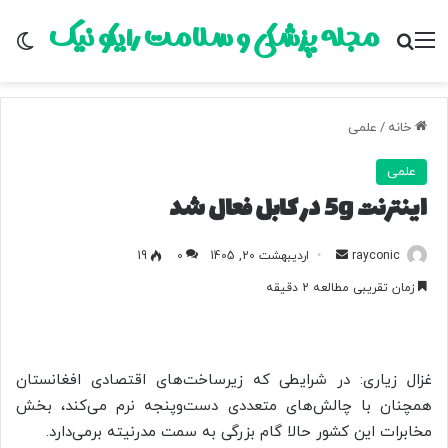
مجله پزشکی و سلامت رایکو نیک
منو
جستجو برای
تغ
خانه
/
علمی
علمی
اینترنت 5g در کابل فعال شد
rayconic
ا
اردیبهشت 20, 1405
0
19
ر
زمان تقریبی مطالعه 2 دقیقه
س
ا
ل
ب
غزال زیاری: در شرایطی که زیرساخت‌های اقتصادی افغانستان
ه
همچنان با چالش‌های متعددی دست‌وپنجه نرم می‌کند، بخش
ا
مخابرات این کشور حالا گام بزرگی به سمت مدرنیته برمی‌دارد.