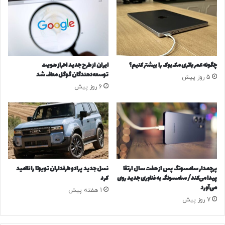
ی
ف
ا
ی
ت
ب
ا
ا
ع
م
ل
ج
چگونه عمر باتری مک‌بوک را بیشتر کنیم؟
ایران از طرح جدید احراز هویت
ا
ا
توسعه‌دهندگان گوگل معاف شد
5 روز پیش
م
ه
6 روز پیش
ش
د
د
ت‌
ه
ا
ی
م
ر
ح
پرچمدار سامسونگ پس از هفت سال ارتقا
نسل جدید پرادو طرفداران تویوتا را ناامید
و
پیدا می‌کند/ سامسونگ به فناوری جدید روی
کرد
م
می‌آورد
1 هفته پیش
ح
7 روز پیش
ش
م