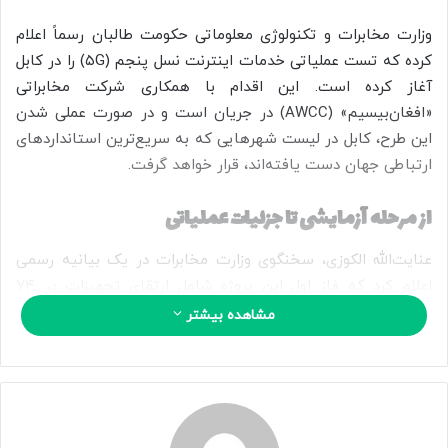
ی
م
وزارت مخابرات و تکنولوژی معلوماتی حکومت طالبان رسماً اعلام
ی
کرده که تست عملیاتی خدمات اینترنت نسل پنجم (۵G) را در کابل
ل
آغاز کرده است. این اقدام با همکاری شرکت مخابراتی
«افغان‌بیسیم» (AWCC) در جریان است و در صورت عملی شدن
این طرح، کابل در لیست شهرهایی که به سریع‌ترین استانداردهای
ارتباطی جهان دست یافته‌اند، قرار خواهد گرفت.
از مرحله آزمایشی تا جزئیات عملیاتی
عنایت‌الله الکوزی، سخنگوی وزارت مخابرات در یک بیانیه رسمی
اعلام کرد که فاز اول این پروژه شامل ارتقای تجهیزات در ۷۴
سایت مخابراتی در نقاط پرتردد و کلیدی شهر کابل است. اینترنت
مشاهده بیشتر
۵G که سرعتی تا ۱۰ برابر بیشتر از نسل چهارم (۴G) را ارائه
می‌دهد، قرار است در این مرحله آزمایشی، پایداری شبکه و میزان
تقاضای بازار را بسنجد.
طبق گفته مقامات، شرکت افغان‌بیسیم سرمایه‌گذاری سنگینی