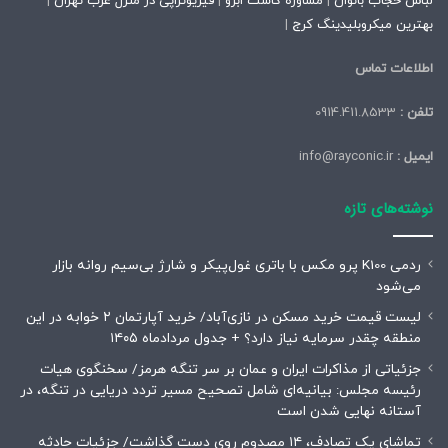
لباس حجاب بانوان
|
مشاوره کاشت ابرو
|
فیزیوتراپی در منزل غرب تهران
|
بهترین میکروبلیدینگ کرج
|
اطلاعات تماس
تلفن :
0914.411.8533
ایمیل :
info@rayconic.ir
نوشته‌های تازه
ردمی K100 پرو مکس با باتری غول‌پیکر و شارژ بی‌سیم روانه بازار
می‌شود
لیست قیمت خرید مسکن در نازی‌آباد/ خرید آپارتمان ۲ خوابه در این
منطقه چقدر سرمایه نیاز دارد؟ + جدول مردادماه ۱۴۰۵
جزئیاتی از مذاکرات ایران و عمان بر سر تنگه هرمز/ سخنگوی هیات
رئیسه مجلس: بیانیه‌ای شامل تصحیح مسیر تردد دریایی در تنگه، در
آستانه نهایی شدن است
تماشای یک تصادف، ۱۴ مصدوم روی دست گذاشت/ جزئیات حادثه