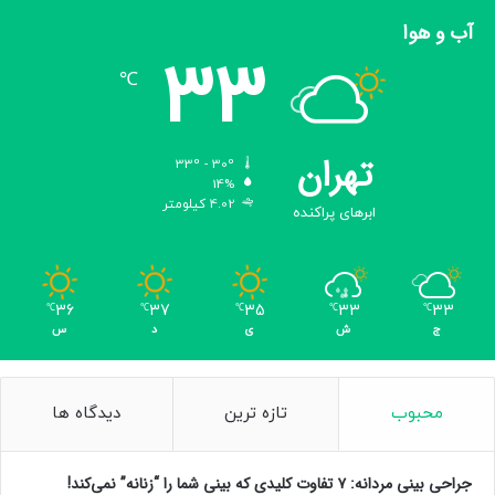
آب و هوا
منبع:
carscoops
33
℃
۲۲۷۳۲۲
منبع
تهران
33º - 30º
14%
4.02 کیلومتر
ابرهای پراکنده
کپی لینک
36
37
35
33
33
℃
℃
℃
℃
℃
ج
ش
ی
د
س
محبوب
تازه ترین
دیدگاه ها
جراحی بینی مردانه: ۷ تفاوت کلیدی که بینی شما را “زنانه” نمی‌کند!