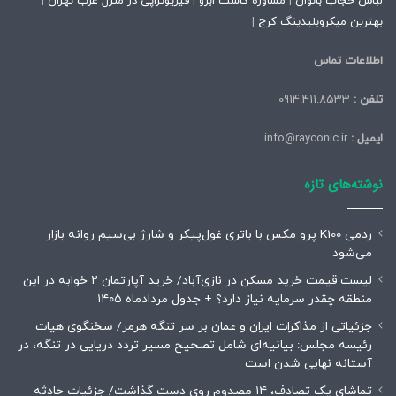
لباس حجاب بانوان
|
مشاوره کاشت ابرو
|
فیزیوتراپی در منزل غرب تهران
|
بهترین میکروبلیدینگ کرج
|
اطلاعات تماس
تلفن :
0914.411.8533
ایمیل :
info@rayconic.ir
نوشته‌های تازه
ردمی K100 پرو مکس با باتری غول‌پیکر و شارژ بی‌سیم روانه بازار
می‌شود
لیست قیمت خرید مسکن در نازی‌آباد/ خرید آپارتمان ۲ خوابه در این
منطقه چقدر سرمایه نیاز دارد؟ + جدول مردادماه ۱۴۰۵
جزئیاتی از مذاکرات ایران و عمان بر سر تنگه هرمز/ سخنگوی هیات
رئیسه مجلس: بیانیه‌ای شامل تصحیح مسیر تردد دریایی در تنگه، در
آستانه نهایی شدن است
تماشای یک تصادف، ۱۴ مصدوم روی دست گذاشت/ جزئیات حادثه