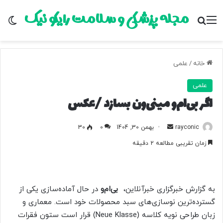
مجله پزشکی و سلامت رایکو نیک
منو
جستجو برای
تغ
خانه
/
علمی
علمی
اگر بی‌ام‌و مینی‌ون بسازد /عکس
rayconic
ا
بهمن 30, 1404
0
30
ر
زمان تقریبی مطالعه 2 دقیقه
س
ا
ل
ب
به گزارش خبرگزاری خبرآنلاین،
بی‌ام‌و
در حال آماده‌سازی یکی از
ه
گسترده‌ترین نوسازی‌های سبد محصولات خود است. معماری و
ا
زبان طراحی نویه کلاسه (Neue Klasse) قرار است ستون فقرات