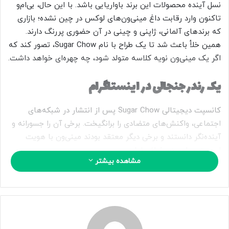
ی
نسل آینده محصولات این برند باواریایی باشد. با این حال، بی‌ام‌و
م
تاکنون وارد رقابت داغ مینی‌ون‌های لوکس در چین نشده؛ بازاری
ی
که برندهای آلمانی، ژاپنی و چینی در آن حضوری پررنگ دارند.
ل
همین خلأ باعث شد تا یک طراح با نام Sugar Chow، تصور کند که
اگر یک مینی‌ون نویه کلاسه متولد شود، چه چهره‌ای خواهد داشت.
یک رندر جنجالی در اینستاگرام
کانسپت دیجیتالی Sugar Chow پس از انتشار در شبکه‌های
اجتماعی، واکنش‌های متضادی را برانگیخت. برخی آن را جسورانه و
آینده‌نگر دانستند و برخی دیگر معتقد بودند مینی‌ون با هویت
اسپرت بی‌ام‌و همخوانی ندارد.
مشاهده بیشتر
این طرح به‌وضوح از
بی‌ام‌و iX۳
جدید الهام گرفته است؛ چراغ‌های
LED باریک در دو سوی جلوپنجره کلیوی باریک‌تر، چهره‌ای مدرن و
مینیمال ساخته‌اند. خطوط سپر، چراغ‌های عقب کشیده و اسپویلر
سقفی نیز همگی با زبان طراحی جدید بی‌ام‌و هماهنگ هستند؛