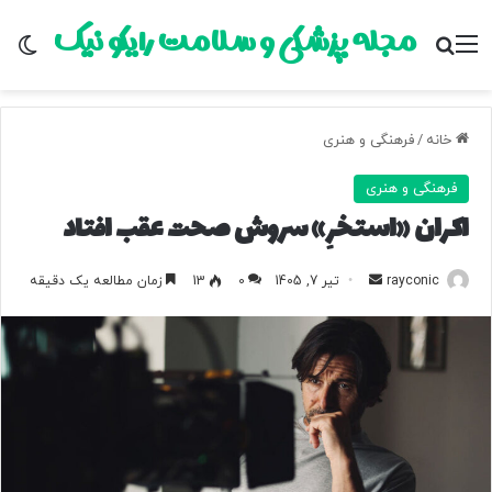
مجله پزشکی و سلامت رایکو نیک
منو
جستجو برای
تغ
خانه
/
فرهنگی و هنری
فرهنگی و هنری
اکران «استخرِ» سروش صحت عقب افتاد
rayconic
ا
تیر 7, 1405
0
13
زمان مطالعه یک دقیقه
ر
س
ا
ل
ب
ه
ا