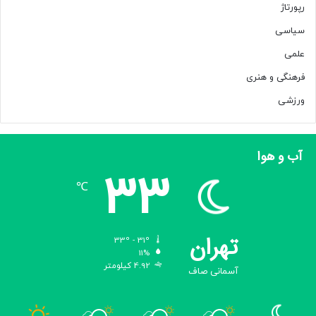
رپورتاژ
سیاسی
علمی
فرهنگی و هنری
ورزشی
آب و هوا
33
℃
تهران
33º - 31º
11%
4.92 کیلومتر
آسمانی صاف