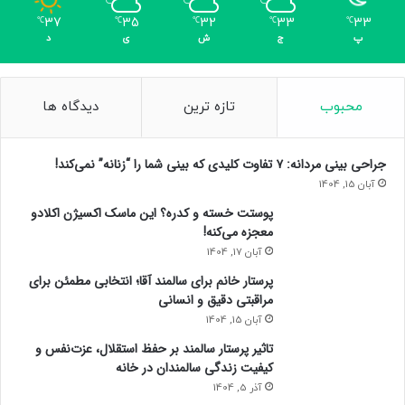
37
35
32
33
33
℃
℃
℃
℃
℃
پ
ج
ش
ی
د
محبوب
تازه ترین
دیدگاه ها
جراحی بینی مردانه: ۷ تفاوت کلیدی که بینی شما را “زنانه” نمی‌کند!
آبان 15, 1404
پوستت خسته و کدره؟ این ماسک اکسیژن اکلادو
معجزه می‌کنه!
آبان 17, 1404
پرستار خانم برای سالمند آقا؛ انتخابی مطمئن برای
مراقبتی دقیق و انسانی
آبان 15, 1404
تاثیر پرستار سالمند بر حفظ استقلال، عزت‌نفس و
کیفیت زندگی سالمندان در خانه
آذر 5, 1404