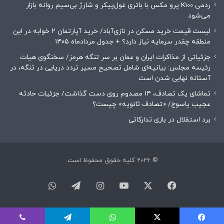
ردمی K100 پرو مکس با باتری غول‌پیکر و شارژ بی‌سیم روانه بازار
می‌شود
لیست قیمت خرید مسکن در نازی‌آباد/ خرید آپارتمان ۲ خوابه در این
منطقه چقدر سرمایه نیاز دارد؟ + جدول مردادماه ۱۴۰۵
جزئیاتی از مذاکرات ایران و عمان بر سر تنگه هرمز/ سخنگوی هیات
رئیسه مجلس: بیانیه‌ای شامل تصحیح مسیر تردد دریایی در تنگه، در
آستانه نهایی شدن است
تماشای یک تصادف، ۱۴ مصدوم روی دست گذاشت/ جزئیات حادثه
عجیب یاسوج/ «تصادف ثانویه» چیست؟
برد استقلال در بازی تدارکاتی
© 2026 کلیه حقوق محفوظ است.
فیسبوک
ایکس
یوتیوب
اینستاگرام
تلگرام
واتس
آپ