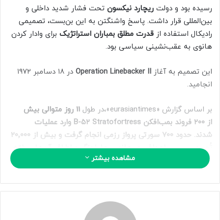
ا
رسیده بود و دولت
ریچارد نیکسون
تحت فشار شدید داخلی و
ی
بین‌المللی قرار داشت. پاسخ واشنگتن به این بن‌بست، تصمیمی
م
رادیکال استفاده از
قدرت مطلق بمباران استراتژیک
برای وادار کردن
ی
هانوی به عقب‌نشینی سیاسی بود.
ل
این تصمیم به آغاز
Operation Linebacker II
در ۱۸ دسامبر ۱۹۷۲
انجامید.
بر اساس گزارش «eurasiantimes»،در طول
۱۱ روز متوالی بیش
از
۲۰۰ فروند بمب‌افکن B-۵۲ Stratofortress
وارد عملیات
شدند. حدود
۷۰۰ سورتی پرواز رزمی
انجام گرفت و بیش از
۲۰٬۰۰۰
تُن بمب
بر سر اهدافی در
هانوی، هایفونگ و اطراف آن‌ها
ریخته
مشاهده بیشتر
شد.
چنین حجمی از آتش، Linebacker II را به
بزرگ‌ترین عملیات
بمباران هوایی آمریکا پس از جنگ جهانی دوم
تبدیل کرد.