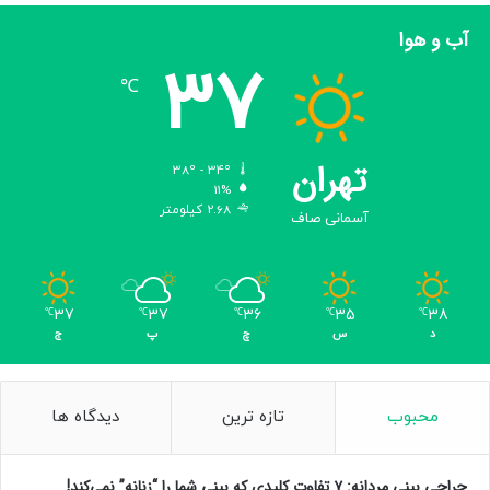
آب و هوا
37
℃
تهران
38º - 34º
11%
2.68 کیلومتر
آسمانی صاف
37
37
36
35
38
℃
℃
℃
℃
℃
د
س
چ
پ
ج
محبوب
تازه ترین
دیدگاه ها
جراحی بینی مردانه: ۷ تفاوت کلیدی که بینی شما را “زنانه” نمی‌کند!