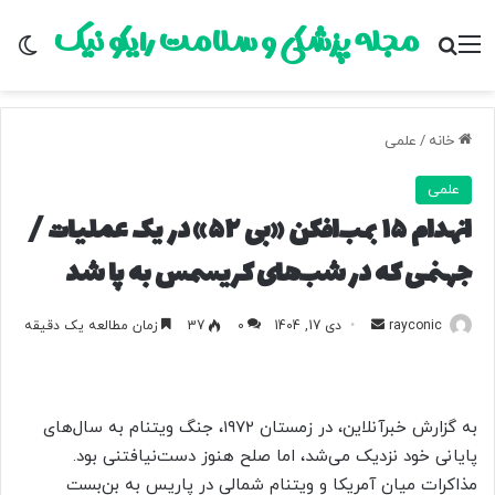
مجله پزشکی و سلامت رایکو نیک
منو
جستجو برای
تغ
خانه
/
علمی
علمی
انهدام ۱۵ بمب‌افکن «بی ۵۲» در یک عملیات /
جهنمی که در شب‌های کریسمس به پا شد
rayconic
ا
دی 17, 1404
0
37
زمان مطالعه یک دقیقه
ر
س
ا
به گزارش خبرآنلاین، در زمستان ۱۹۷۲، جنگ ویتنام به سال‌های
ل
پایانی خود نزدیک می‌شد، اما صلح هنوز دست‌نیافتنی بود.
ب
مذاکرات میان آمریکا و ویتنام شمالی در پاریس به بن‌بست
ه