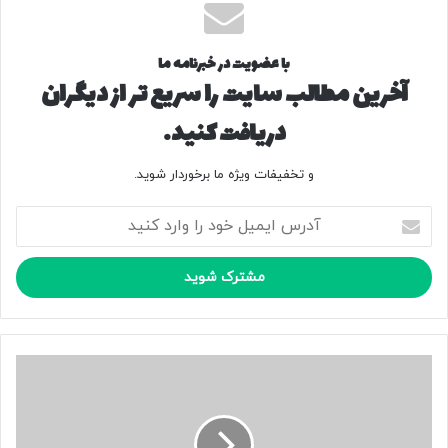
با عضویت در خبرنامه ما
آخرین مطالب سایت را سریع تر از دیگران
دریافت کنید.
و تخفیفات ویژه ما برخوردار شوید.
آ
د
ر
س
ا
ی
م
ی
ا
ل
ی
خ
ن
و
د
د