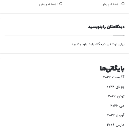
ا
س
1 هفته پیش
1 هفته پیش
م
م
ی
ن
د
دیدگاهتان را بنویسید
،
پ
ر
برای نوشتن دیدگاه باید
وارد بشوید
.
ا
ی
د
،
بایگانی‌ها
ک
و
آگوست 2026
ی
جولای 2026
ی
ک
ژوئن 2026
،
ش
می 2026
ا
آوریل 2026
ه
ی
مارس 2026