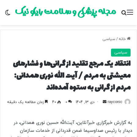
مجله پزشکی و سلامت رایکو نیک
منو
جستجو برای
تغ
خانه
/
سیاسی
سیاسی
انتقاد یک مرجع تقلید از گرانی‌ها و فشارهای
معیشتی به مردم / آیت الله نوری همدانی:
مردم از گرانی به ستوه آمده‌اند
rayconic
ا
دی 13, 1404
0
40
زمان مطالعه یک دقیقه
ر
س
به گزارش خبرگزاری خبرآنلاین، آیت‌الله‌ حسین نوری همدانی، در
ا
دیدار با رئیس صداوسیما ضمن قدردانی از خدمات سازمان
ل