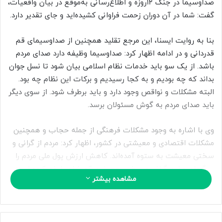
صداوسیما در جنگ ۱۲روزه و اطلاع‌رسانی به‌موقع در بیان واقعیات،
ب
گفت: شما در آن دوران‌ زحمت فراوانی کشیده‌اید و جای تقدیر دارد.
ه
ا
ی
بنا به روایت ایسنا، این مرجع تقلید همچنین از صداوسیمای قم
م
قدردانی و در ادامه اظهار کرد: صداوسیما وظیفه دارد صدای مردم
ی
باشد. از یک سو باید خدمات نظام اسلامی بیان شود تا نسل جوان
ل
بداند که چه بودیم و به کجا رسیدیم و برکات این نظام چه بود.
البته مشکلات و نواقص وجود دارد و باید برطرف شود. از سوی دیگر
باید صدای مردم به گوش مسئولان برسد.
وی با اشاره به وجود مشکلات فرهنگی از جمله حجاب و همچنین
مشکلات اقتصادی و معیشتی در کشور، اظهار کرد: مردم از گرانی و
سختی معیشت به ستوه آمده‌اند. کاهش ارزش پول ملی مردم را
سرگردان و این گرانی و سختی معیشت کمرشان را خم کرده است.
مشاهده بیشتر
این مرجع تقلید تصریح کرد: درست است تحریم اثر دارد، ولی علت
کلی نیست. نبود اشراف و عدم مدیریت درست باعث این مشکلات
شده است. باید مشکل حل شود و مردم راضی باشند.