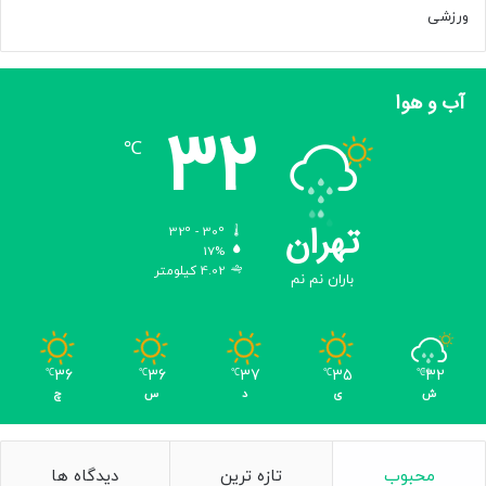
ورزشی
آب و هوا
32
℃
تهران
32º - 30º
17%
4.02 کیلومتر
باران نم نم
36
36
37
35
32
℃
℃
℃
℃
℃
ش
ی
د
س
چ
محبوب
تازه ترین
دیدگاه ها