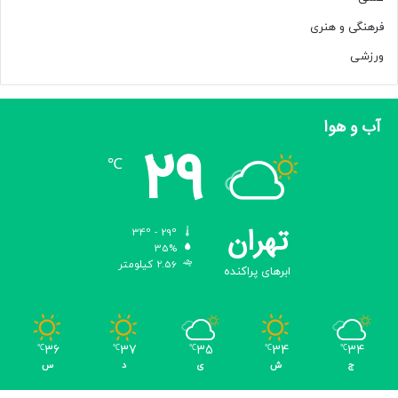
فرهنگی و هنری
ورزشی
آب و هوا
29
℃
تهران
34º - 29º
35%
2.56 کیلومتر
ابرهای پراکنده
36
37
35
34
34
℃
℃
℃
℃
℃
ج
ش
ی
د
س