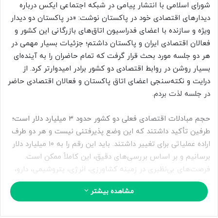
ب
شورای اسلامی با انتشار پیامی در شبکه اجتماعی ایکس درباره
ه
دیدارهای اقتصادی خود در پاکستان نوشت: «در پاکستان دو دیدار
ا
ویژه و سازنده با اعضای فدراسیون اتاق‌های بازرگانی این کشور و
ی
فعالان اقتصادی ایران و پاکستان داشتم؛ جزئیات بسیار مهمی در
م
هر دو جلسه مورد بحث قرار گرفت که تمام حاضران را به آینده‌ای
ی
بسیار روشن در روابط اقتصادی دو کشور برادر امیدوارتر کرد. از
ل
درایت و نکته‌سنجی اعضای اتاق پاکستان و فعالان اقتصادی حاضر
در جلسه لذت بردم.
حجم مبادلات اقتصادی فعلی دو کشور حدود ۳ میلیارد دلار است؛
طرفین تأکید داشتند که این وضع پذیرفتنی نیست و هر دو طرف
اراده عملیاتی برای تغییر داشتند. باید این رقم را به ۱۰ میلیارد دلار
برسانیم و بر اساس بررسی‌های دقیق، این کاملاً ممکن است.
فرصت‌های بی‌نظیری در زمینه کشاورزی، انرژی، پتروشیمی، دارو،
نانوتکنولوژی، نفت، گاز و محصولات صنعتی وجود دارد که مورد به
مشاهده بیشتر
مورد آن‌ها را بررسی کردیم.