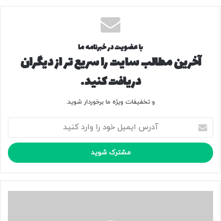
با عضویت در خبرنامه ما
آخرین مطالب سایت را سریع تر از دیگران
دریافت کنید.
و تخفیفات ویژه ما برخوردار شوید.
آ
د
ر
س
ا
ی
م
ی
خ
ل
و
خ
د