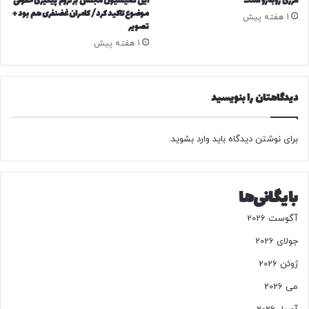
انرژی روبه‌رو است
این کمیسیون مجلس بر لزوم پیگیری حقوقی
موضوع تاکید کرد/ کامران غضنفری هم بود +
و
1 هفته پیش
تصویر
ت
و
1 هفته پیش
ر
ه
ا
دیدگاهتان را بنویسید
ر
ل
ی
برای نوشتن دیدگاه باید
وارد بشوید
.
د
ی
و
ی
بایگانی‌ها
د
س
آگوست 2026
و
جولای 2026
ن
ژوئن 2026
می 2026