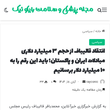
مجله پزشکی و سلامت رایکو نیک
منو
جستجو برای
تغ
خانه
/
سیاسی
سیاسی
انتقاد قالیباف از حجم ۳ میلیارد دلاری
مبادلات ایران و پاکستان؛ باید این رقم را به
۱۰ میلیارد دلار برسانیم
rayconic
ا
آبان 18, 1404
0
33
ر
زمان مطالعه یک دقیقه
س
ا
ل
به گزارش خبرگزاری خبرآنلاین، محمدباقر قالیباف رئیس مجلس