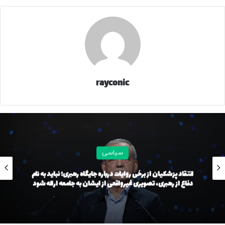
اخیراً ۱۲ سند همکاری امضا شده، از جمله توافق تجارت آزاد و
مبادله پایاپای برای حل چالش‌های بانکی و مالی. باید
زیرساخت‌های مالی، بانکی، لجستیکی و حمل‌ونقل را تقویت کنیم؛
بازارهای مرزی، گذرگاه‌های ۲۴ ساعته مکانیزه، افزایش
همکاری‌های اقتصادی در چارچوب سازمان شانگهای، و پروژه‌های
سه‌جانبه با چین در زیرساخت و سرمایه‌گذاری.
rayconic
این همکاری نه تنها به نفع دو ملت است، بلکه ثبات منطقه را
تقویت می‌کند»
31216
سیاسی
منبع
انتقاد پزشکیان از برخی روایات‌ درباره جایگاه رهبری؛ نباید به نام
دفاع از رهبری، تصویری غیرواقعی از ایشان به جامعه ارائه شود
کپی لینک