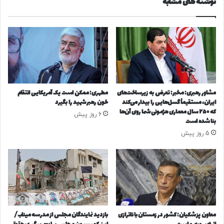
نوشته های مشابه
ق
د
ی
ر
ف
ت
ش
و
د
ن
و
آ
و
ر
مشاور رهبری: مخبر: تعرض به زیرساخت‌های
مطهری: ممکن است یک آمریکایی انتقام
ی
ایران، مستقیماً گسل‌هایی را بیدار می‌کند
خون رهبر شهید را بگیرد
/
که ۲۵۰ سال معماری هژمونی شما روی آن‌ها
6 روز پیش
م
بنا شده است
د
5 روز پیش
ل‌
ه
ا
ی
۲
۰
۲
۶
معاون پزشکیان: کشور در زمستان با ناترازی
بازدید نمایندگان مجلس از مدرسه میناب/
م