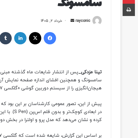
سامسونگ
چاپ
rayconic
ا
خرداد 2, 1405
ر
فیسبوک
ایکس
لینکداین
س
ا
ل
ب
ه
تینا مزدکی_
پس از انتشار شایعات ماه گذشته مبنی ب
ا
سامسونگ و همچنین افشای اندازه صفحه نمایش آن 
ی
هیجان‌انگیزی را از سیستم دوربین گوشی «گلکسی S۲۷ پرو» (Galaxy S۲۷ Pro) برملا کرده است.
م
ی
ل
در ابعادی کو
کرده و نشان می‌دهد که مدل پرو و اولترا در بخش دورب