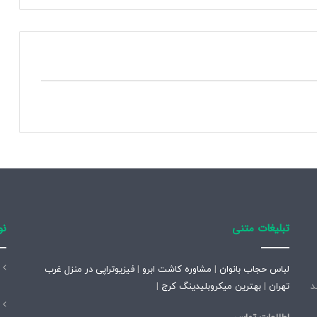
ر
خ
ا
ن
ه
ر
و
ز
ن
ا
م
ه‌
ن
گ
ا
تبلیغات متنی
نو
ر
ا
ن
لباس حجاب بانوان
|
مشاوره کاشت ابرو
|
فیزیوتراپی در منزل غرب
ش
تاسیس شد
تهران
|
بهترین میکروبلیدینگ کرج
|
ه
ر