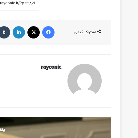
فیسبوک
ایکس
لینکداین
اشتراک گذاری
rayconic
بعد