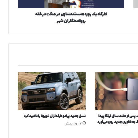
ک
ر
کارگاه یک روزه «مستندسازی در جنگ» در خانه
و
روزنامه‌نگاران شهر
ز
ه
«
م
س
ت
ن
د
س
ا
ز
ی
د
ر
ج
پس از هفت سال ارتقا پیدا
نسل جدید پرادو طرفداران تویوتا را ناامید کرد
ن
به فناوری جدید روی می‌آورد
گ
7 روز پیش
»
د