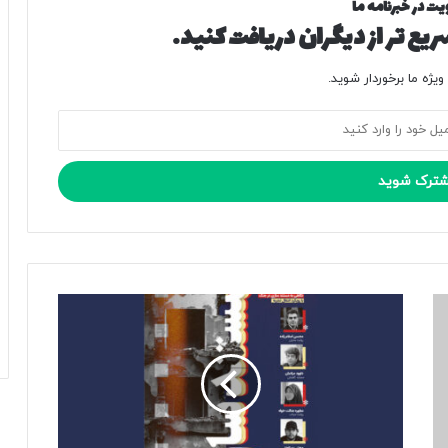
یت در خبرنامه ما
یع تر از دیگران دریافت کنید.
یژه ما برخوردار شوید.
ک
ا
ر
گ
ا
ه
ی