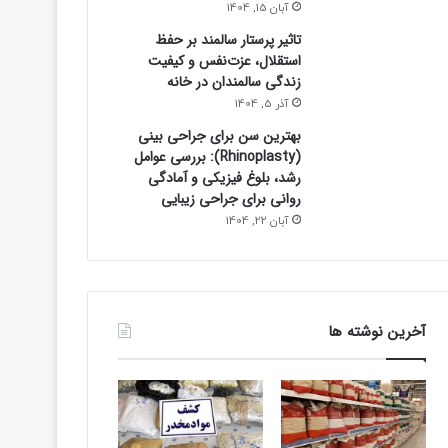
آبان 15, 1404
تاثیر پرستار سالمند بر حفظ
علمی
استقلال، عزت‌نفس و کیفیت
زندگی سالمندان در خانه
17 ساعت پیش
غول‌های ۱ ترابایتی بازار/ معرفی گوشی‌
آذر 5, 1404
بهترین سن برای جراحی بینی
داخلی در سال ۲۰۲۶
(Rhinoplasty): بررسی عوامل
رشد، بلوغ فیزیکی و آمادگی
روانی برای جراحی زیبایی
آبان 22, 1404
آخرین نوشته ها