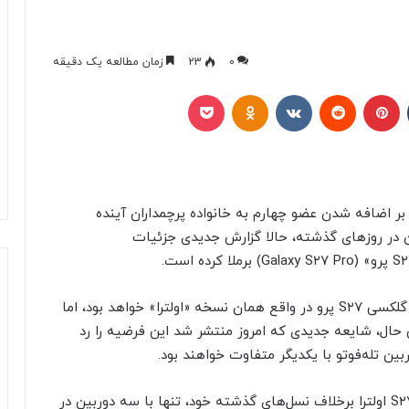
0
23
زمان مطالعه یک دقیقه
تامبلر
پینتریست
Reddit
VKontakte
Odnoklassniki
پاکت
ر اضافه شدن عضو چهارم به خانواده پرچمداران آینده
در روزهای گذشته، حالا گزارش جدیدی جزئیات
پیش از این، تصور عمومی کارشناسان بر این بود که گلکسی S۲۷ پرو در واقع همان نسخه «اولترا» خواهد بود، اما
چک‌تر و بدون قلم اس‌پن (S Pen). با این حال، شایعه جدیدی که امروز منتشر شد این فرضیه را رد
ین تله‌فوتو با یکدیگر متفاوت خواهند بود.
بر اساس این گزارش، شایعه شده است که گلکسی S۲۷ اولترا برخلاف نسل‌های گذشته خود، تنها با سه دوربین در