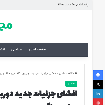
پنجشنبه, 15 مرداد 1405
مجل
صفحه اصلی
سیاسی
اقت
فیسبوک
خانه
/
علمی
/
افشای جزئیات جدید دوربین گلکسی S۲۷ پرو سامسونگ
ایکس
علمی
لینکداین
پینتریست