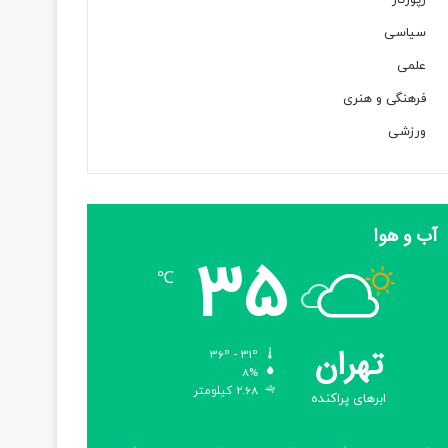
رپورتاژ
سیاسی
علمی
فرهنگی و هنری
ورزشی
آب و هوا
35
℃
تهران
36º - 31º
8%
2.68 کیلومتر
ابرهای پراکنده