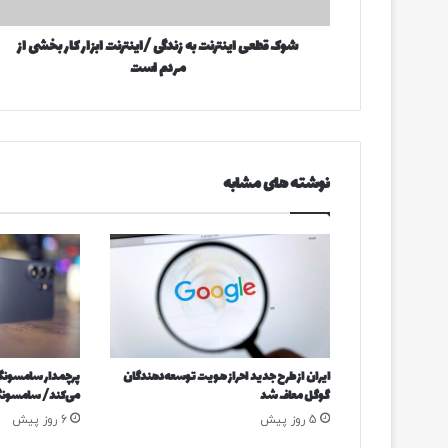
ا
ر
ی
د
شوک قطعی اینترنت به زندگی /اینترنت ابزار کار بخشی از
ن
ک
مردم است
ت
ن
ر
ی
ن
د
ت
ب
ه
نوشته های مشابه
ز
ن
د
گ
ی
/
ا
ی
ن
ایران از طرح جدید احراز هویت توسعه‌دهندگان
پرچمدار سامسونگ 
ت
گوگل معاف شد
می‌کند/ سامسونگ 
ر
5 روز پیش
6 روز پیش
ن
ت