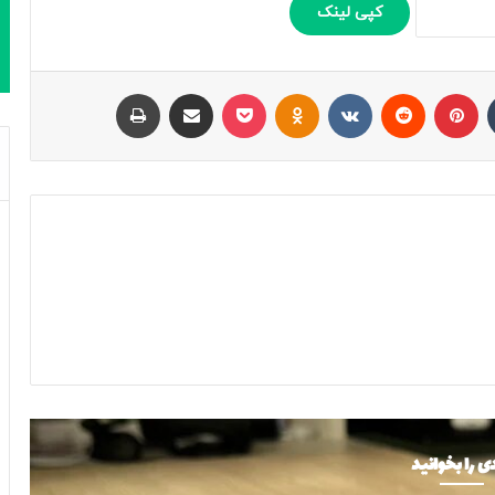
کپی لینک
تامبلر
پینتریست
Reddit
VKontakte
Odnoklassniki
پاکت
اشتراک با ایمیل
چاپ
ی را بخوانید