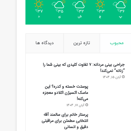
37
35
32
33
36
℃
℃
℃
℃
℃
پ
ج
ش
ی
د
محبوب
تازه ترین
دیدگاه ها
جراحی بینی مردانه: ۷ تفاوت کلیدی که بینی شما را
“زنانه” نمی‌کند!
آبان 15, 1404
پوستت خسته و کدره؟ این
ماسک اکسیژن اکلادو معجزه
می‌کنه!
آبان 17, 1404
پرستار خانم برای سالمند آقا؛
انتخابی مطمئن برای مراقبتی
دقیق و انسانی