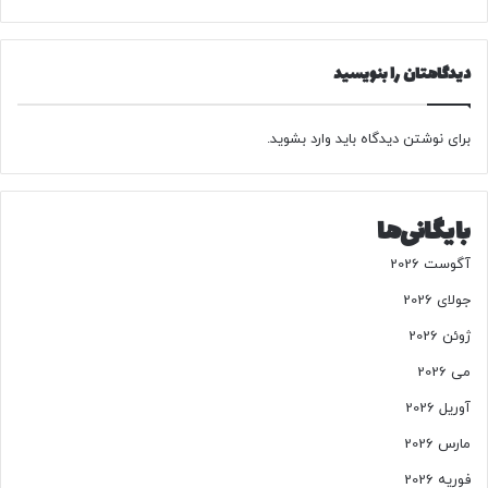
د
و
،
ت
ک
ب
دیدگاهتان را بنویسید
م
ا
ت
ل
ر
ی
ا
برای نوشتن دیدگاه باید
وارد بشوید
.
س
س
ت
ت
ر
بایگانی‌ها
س
م
آگوست 2026
ی‌
گ
جولای 2026
ی
ژوئن 2026
ر
ن
می 2026
د
آوریل 2026
!
مارس 2026
فوریه 2026