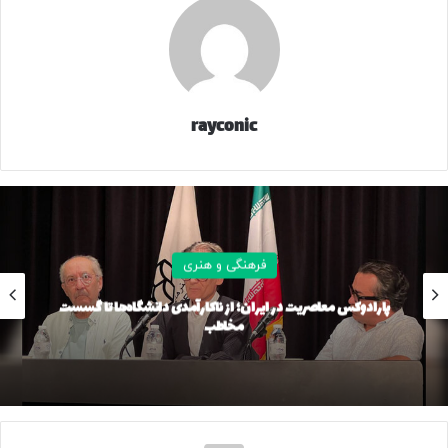
بررسی و داوری قرار می‌گیرند.
جوایز دانشگاهیان با مشارکت و داوری مشترک
کارشناسان و
متخصصان سینما، اساتید دانشگاهی، نمایندگان وزارت علوم،
تحقیقات و فناوری، مدیران ارشد دانشگاهی و جهاددانشگاهی
به
rayconic
آثار برگزیده اهدا خواهد شد؛ جوایزی که بر اساس
معیارهای
علمی، هنری و دانشگاهی
تعریف شده‌اند.
59243
فرهنگی و هنری
منبع
پارادوکس معاصریت در ایران؛ از ناکارآمدی دانشگاه‌ها تا گسست
مخاطب
کپی لینک