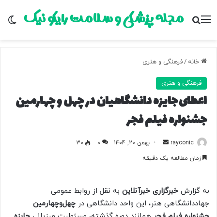
مجله پزشکی و سلامت رایکو نیک
منو
جستجو برای
تغ
خانه
/
فرهنگی و هنری
فرهنگی و هنری
اعطای جایزه دانشگاهیان در چهل و چهارمین
جشنواره فیلم فجر
rayconic
ا
بهمن 20, 1404
0
30
ر
زمان مطالعه یک دقیقه
س
ا
ل
به گزارش
خبرگزاری خبرآنلاین
به نقل از روابط عمومی
ب
جهاددانشگاهی هنر، این واحد دانشگاهی در
چهل‌وچهارمین
ه
جشنواره فیلم فجر
همانند دوره گذشته، مسئولیت میزبانی
جایزه