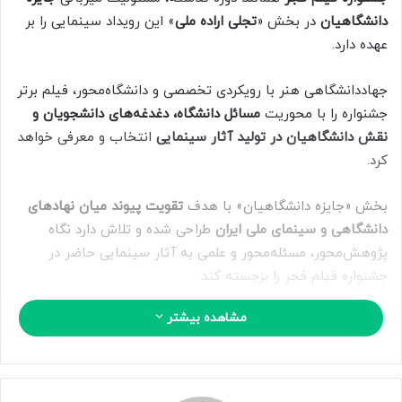
ا
دانشگاهیان
در بخش «
تجلی اراده ملی
» این رویداد سینمایی را بر
ی
عهده دارد.
م
ی
جهاددانشگاهی هنر با رویکردی تخصصی و دانشگاه‌محور، فیلم برتر
ل
جشنواره را با محوریت
مسائل دانشگاه، دغدغه‌های دانشجویان و
نقش دانشگاهیان در تولید آثار سینمایی
انتخاب و معرفی خواهد
کرد.
بخش «جایزه دانشگاهیان» با هدف
تقویت پیوند میان نهادهای
دانشگاهی و سینمای ملی ایران
طراحی شده و تلاش دارد نگاه
پژوهش‌محور، مسئله‌محور و علمی به آثار سینمایی حاضر در
جشنواره فیلم فجر را برجسته کند.
مشاهده بیشتر
در این چارچوب، فیلم‌های جشنواره با تمرکز بر محورهایی چون
بازنمایی فضای دانشگاهی، مسائل و مطالبات دانشجویان، نقش
پژوهش در فیلمنامه‌نویسی، تعمیق محتوای آثار ملی و تاریخی
و
همچنین
مشارکت دانشگاهیان در فرآیند تولید آثار سینمایی
مورد