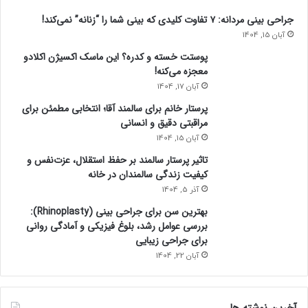
جراحی بینی مردانه: ۷ تفاوت کلیدی که بینی شما را “زنانه” نمی‌کند!
آبان 15, 1404
پوستت خسته و کدره؟ این ماسک اکسیژن اکلادو
معجزه می‌کنه!
آبان 17, 1404
پرستار خانم برای سالمند آقا؛ انتخابی مطمئن برای
مراقبتی دقیق و انسانی
آبان 15, 1404
تاثیر پرستار سالمند بر حفظ استقلال، عزت‌نفس و
کیفیت زندگی سالمندان در خانه
آذر 5, 1404
بهترین سن برای جراحی بینی (Rhinoplasty):
بررسی عوامل رشد، بلوغ فیزیکی و آمادگی روانی
برای جراحی زیبایی
آبان 22, 1404
آخرین نوشته ها