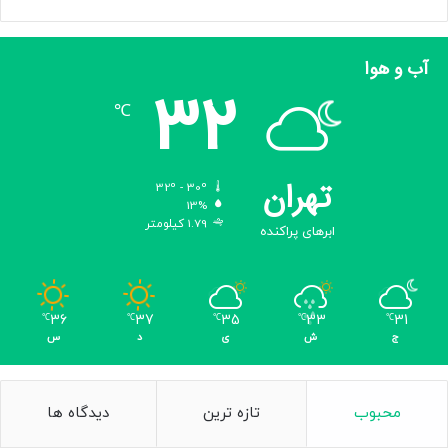
آب و هوا
32
℃
تهران
32º - 30º
13%
1.79 کیلومتر
ابرهای پراکنده
36
37
35
33
31
℃
℃
℃
℃
℃
ج
ش
ی
د
س
محبوب
تازه ترین
دیدگاه ها