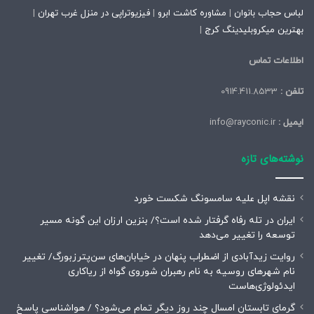
لباس حجاب بانوان
|
مشاوره کاشت ابرو
|
فیزیوتراپی در منزل غرب تهران
|
بهترین میکروبلیدینگ کرج
|
اطلاعات تماس
تلفن :
0914.411.8533
ایمیل :
info@rayconic.ir
نوشته‌های تازه
نقشه اپل علیه سامسونگ شکست خورد
ایران در تله رفاه گرفتار شده است؟/ بنزین ارزان این گونه مسیر
توسعه را تغییر می‌دهد
روایت زیدآبادی از اضطراب پنهان در خیابان‌های سن‌پترزبورگ/ تغییر
نام شهرهای روسیه به نام رهبران شوروی گواه از ریاکاری
ایدئولوژی‌هاست
گرمای تابستان امسال چند روز دیگر تمام می‌شود؟ / هواشناسی پاسخ