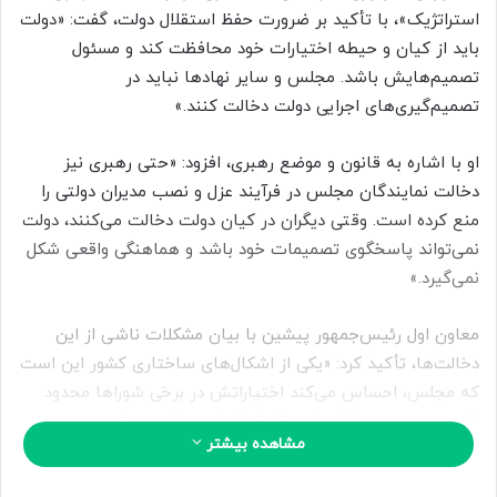
استراتژیک»، با تأکید بر ضرورت حفظ استقلال دولت، گفت: «دولت
ل
باید از کیان و حیطه اختیارات خود محافظت کند و مسئول
ب
تصمیم‌هایش باشد. مجلس و سایر نهادها نباید در
ه
ا
تصمیم‌گیری‌های اجرایی دولت دخالت کنند.»
ی
م
او با اشاره به قانون و موضع رهبری، افزود: «حتی رهبری نیز
ی
دخالت نمایندگان مجلس در فرآیند عزل و نصب مدیران دولتی را
ل
منع کرده است. وقتی دیگران در کیان دولت دخالت می‌کنند، دولت
نمی‌تواند پاسخگوی تصمیمات خود باشد و هماهنگی واقعی شکل
نمی‌گیرد.»
معاون اول رئیس‌جمهور پیشین با بیان مشکلات ناشی از این
دخالت‌ها، تأکید کرد: «یکی از اشکال‌های ساختاری کشور این است
که مجلس، احساس می‌کند اختیاراتش در برخی شوراها محدود
شده و به همین دلیل وارد وظایف اجرایی دولت می‌شود.
مشاهده بیشتر
قانون‌گذاری باید در چارچوب اختیارات قانونی صورت گیرد و دولت
نباید به بهانه هماهنگی اجازه دهد تصمیمات اجرایی آن تحت