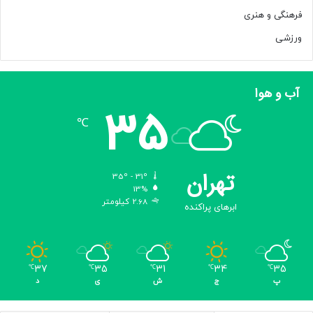
فرهنگی و هنری
ورزشی
آب و هوا
35
℃
تهران
35º - 31º
13%
2.68 کیلومتر
ابرهای پراکنده
37
35
31
34
35
℃
℃
℃
℃
℃
پ
ج
ش
ی
د