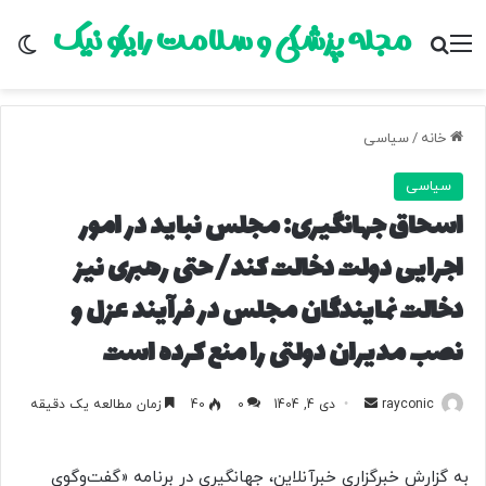
مجله پزشکی و سلامت رایکو نیک
منو
جستجو برای
تغ
خانه
/
سیاسی
سیاسی
اسحاق جهانگیری: مجلس نباید در امور
اجرایی دولت دخالت کند/ حتی رهبری نیز
دخالت نمایندگان مجلس در فرآیند عزل و
نصب مدیران دولتی را منع کرده است
rayconic
ا
دی 4, 1404
0
40
زمان مطالعه یک دقیقه
ر
س
به گزارش خبرگزاری خبرآنلاین، جهانگیری در برنامه «گفت‌وگوی
ا