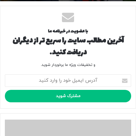
با عضویت در خبرنامه ما
آخرین مطالب سایت را سریع تر از دیگران
دریافت کنید.
و تخفیفات ویژه ما برخوردار شوید.
آ
د
ر
س
ا
ی
م
ی
ک
ل
ا
خ
ه