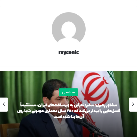
فشار سایر نهادها قرار گیرد.»
این اظهارات جهانگیری بار دیگر بحث اختیارات دولت و محدودیت
دخالت قوا و نهادها در امور اجرایی را به صدر مباحث اقتصادی و
سیاسی کشور آورد.
31216
rayconic
منبع
کپی لینک
سیاسی
مشاور رهبری: مخبر: تعرض به زیرساخت‌های ایران، مستقیماً
گسل‌هایی را بیدار می‌کند که ۲۵۰ سال معماری هژمونی شما روی
آن‌ها بنا شده است