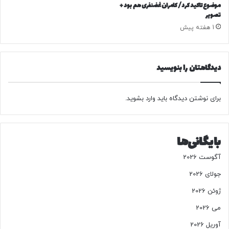
و
ر
موضوع تاکید کرد/ کامران غضنفری هم بود +
ل
تصویر
خ
ک
ا
1 هفته پیش
د
ن
ا
ه
م
ه
دیدگاهتان را بنویسید
ن
ن
د
ر
؟
م
برای نوشتن دیدگاه باید
وارد بشوید
.
/
ن
ا
د
ی
ا
ن
ن
بایگانی‌ها
و
ر
آگوست 2026
ز
جولای 2026
ش‌
ه
ژوئن 2026
ا
م
می 2026
و
آوریل 2026
ث