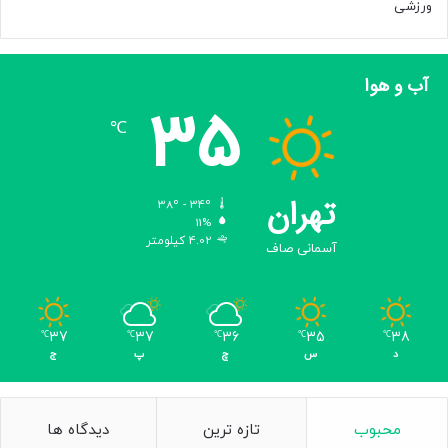
ورزشی
آب و هوا
35
℃
تهران
38º - 34º
11%
4.02 کیلومتر
آسمانی صاف
37
37
36
35
38
℃
℃
℃
℃
℃
د
س
چ
پ
ج
محبوب
تازه ترین
دیدگاه ها