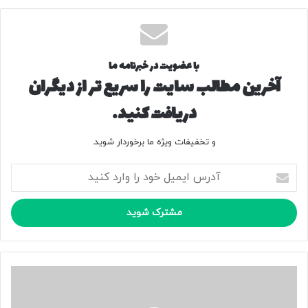
منبع
با عضویت در خبرنامه ما
آخرین مطالب سایت را سریع تر از دیگران
کپی لینک
دریافت کنید.
و تخفیفات ویژه ما برخوردار شوید.
آ
د
ر
س
ا
ی
م
ی
ر
ل
ب
خ
ی