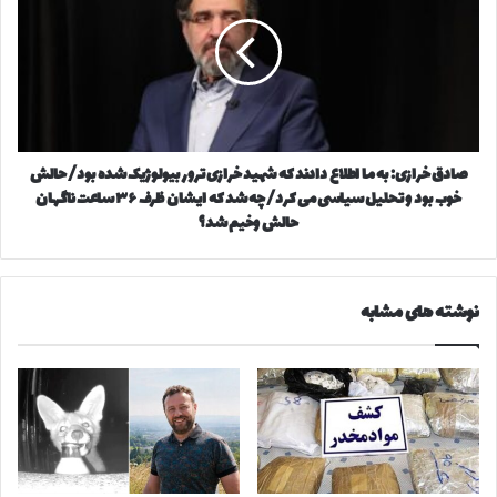
ی
ل
د
د
د
ق
و
خ
کپی لینک
د
ر
ر
ا
پ
ز
ا
ی
صادق خرازی: به ما اطلاع دادند که شهید خرازی ترور بیولوژیک شده بود/ حالش
ی
:
ا
خوب بود و تحلیل سیاسی می کرد/ چه شد که ایشان ظرف ۳۶ ساعت ناگهان
ب
ن
ه
حالش وخیم شد؟
ج
م
ا
ا
م
ا
نوشته های مشابه
ج
ط
ه
ل
ا
ا
ن
ع
ی
د
ت
ا
ا
د
ی
ن