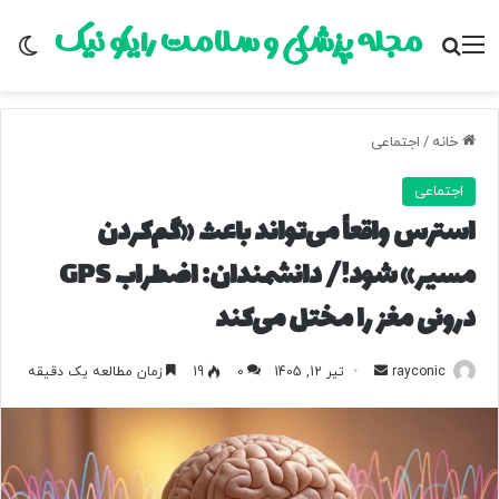
مجله پزشکی و سلامت رایکو نیک
منو
جستجو برای
تغ
خانه
/
اجتماعی
اجتماعی
استرس واقعاً می‌تواند باعث «گم‌کردن
مسیر» شود!/ دانشمندان: اضطراب GPS
درونی مغز را مختل می‌کند
rayconic
ا
تیر 12, 1405
0
19
زمان مطالعه یک دقیقه
ر
س
ا
ل