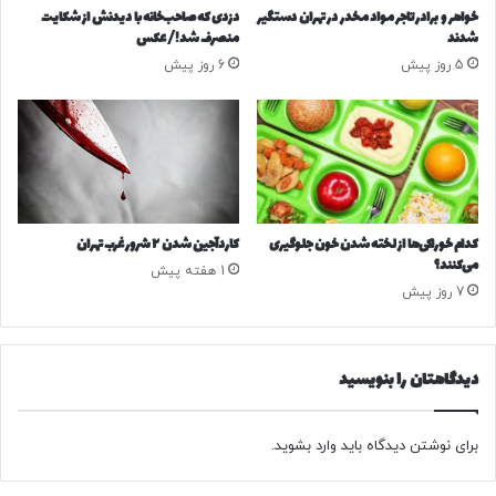
ی
د
خواهر و برادر تاجر مواد مخدر در تهران دستگیر
دزدی که صاحب‌خانه با دیدنش از شکایت
د
ک
شدند
منصرف شد!/ عکس
ش
ه
5 روز پیش
6 روز پیش
د
ش
ه
ی
د
خ
ر
ا
ز
کدام خوراکی‌ها از لخته شدن خون جلوگیری
کاردآجین شدن ۲ شرور غرب تهران
ی
می‌کنند؟
1 هفته پیش
ت
7 روز پیش
ر
و
ر
ب
دیدگاهتان را بنویسید
ی
و
ل
برای نوشتن دیدگاه باید
وارد بشوید
.
و
ژ