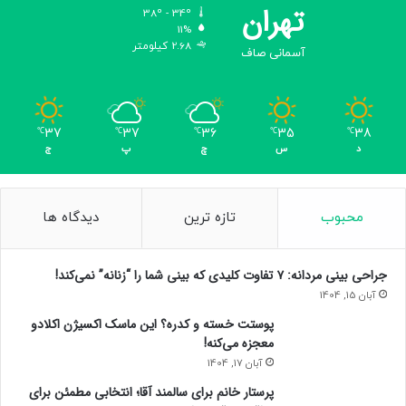
ا
تهران
38º - 34º
ی
11%
ش
2.68 کیلومتر
آسمانی صاف
ا
ن
ظ
ر
37
37
36
35
38
℃
℃
℃
℃
℃
ف
د
س
چ
پ
ج
۳
۶
س
ا
محبوب
تازه ترین
دیدگاه ها
ع
ت
ن
جراحی بینی مردانه: ۷ تفاوت کلیدی که بینی شما را “زنانه” نمی‌کند!
ا
آبان 15, 1404
گ
پوستت خسته و کدره؟ این ماسک اکسیژن اکلادو
ه
معجزه می‌کنه!
ا
ن
آبان 17, 1404
ح
پرستار خانم برای سالمند آقا؛ انتخابی مطمئن برای
ا