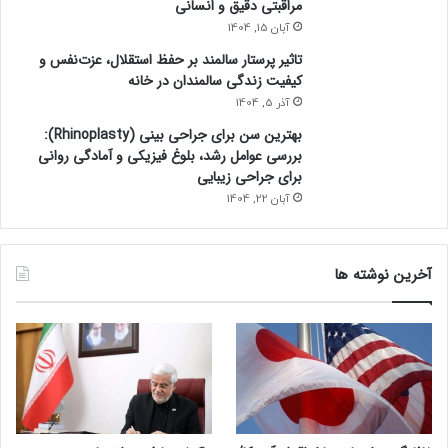
مراقبتی دقیق و انسانی
ل
آبان 15, 1404
ش
و
تاثیر پرستار سالمند بر حفظ استقلال، عزت‌نفس و
خ
کیفیت زندگی سالمندان در خانه
ی
آذر 5, 1404
م
بهترین سن برای جراحی بینی (Rhinoplasty):
ش
بررسی عوامل رشد، بلوغ فیزیکی و آمادگی روانی
د
برای جراحی زیبایی
؟
آبان 22, 1404
آخرین نوشته ها