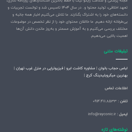
مجله پزشکی و سلامت رایکو نیک با حفظ بالاترین استانداردهای روزنامه نگاری،
تعهد اخلاقی، تولید محتوا و.. در سال ۱۴۰۴ تاسیس شد و توانست تجربیات و
دانسته‌های خود را به اشتراک بگذارند. ما تلاش می‌کنیم اخبار همه جانبه و
بی‌طرفانه ارائه دهیم. ما خالقان محتوای خود را از نظر تخصص در موضوعات
مختلف بررسی می‌کنیم و به آموزش مسمتر و به‌روز ماندن دانش آن‌ها
اهمیت بالایی می‌دهیم.
تبلیغات متنی
لباس حجاب بانوان
|
مشاوره کاشت ابرو
|
فیزیوتراپی در منزل غرب تهران
|
بهترین میکروبلیدینگ کرج
|
اطلاعات تماس
تلفن :
0914.411.8533
ایمیل :
info@rayconic.ir
نوشته‌های تازه