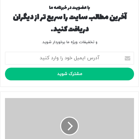
با عضویت در خبرنامه ما
آخرین مطالب سایت را سریع تر از دیگران
دریافت کنید.
و تخفیفات ویژه ما برخوردار شوید.
آ
د
ر
س
ا
ی
م
ی
ن
ل
ش
خ
س
و
ت
د
و
ر
ی