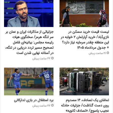
لیست قیمت خرید مسکن در
جزئیاتی از مذاکرات ایران و عمان بر
نازی‌آباد/ خرید آپارتمان ۲ خوابه در
سر تنگه هرمز/ سخنگوی هیات
این منطقه چقدر سرمایه نیاز دارد؟
رئیسه مجلس: بیانیه‌ای شامل
+ جدول مردادماه ۱۴۰۵
تصحیح مسیر تردد دریایی در تنگه،
در آستانه نهایی شدن است
21 ساعت پیش
22 ساعت پیش
تماشای یک تصادف، ۱۴ مصدوم
برد استقلال در بازی تدارکاتی
روی دست گذاشت/ جزئیات حادثه
22 ساعت پیش
عجیب یاسوج/ «تصادف ثانویه»