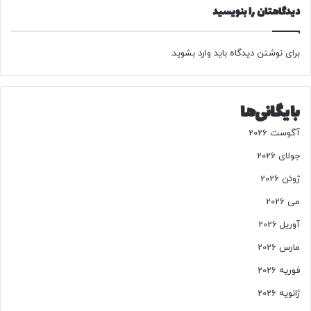
ی
ت
دیدگاهتان را بنویسید
ر
ع
و
ا
ز
ر
برای نوشتن دیدگاه باید
وارد بشوید
.
ج
ف
م
و
ع
ن
بایگانی‌ها
ه
م
ا
آگوست 2026
ی
ن
جولای 2026
د
ژوئن 2026
ه
ر
می 2026
ه
آوریل 2026
ب
ر
مارس 2026
ی
فوریه 2026
ا
ز
ژانویه 2026
س