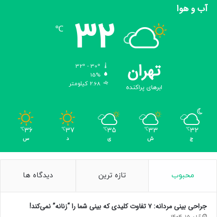
آب و هوا
32
℃
تهران
32º - 30º
15%
2.68 کیلومتر
ابرهای پراکنده
36
37
35
33
32
℃
℃
℃
℃
℃
ج
ش
ی
د
س
محبوب
تازه ترین
دیدگاه ها
جراحی بینی مردانه: ۷ تفاوت کلیدی که بینی شما را “زنانه” نمی‌کند!
آبان 15, 1404