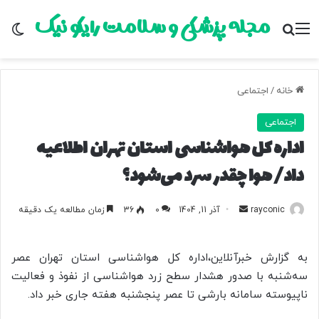
مجله پزشکی و سلامت رایکو نیک
منو
جستجو برای
تغ
خانه
/
اجتماعی
اجتماعی
اداره کل هواشناسی استان تهران اطلاعیه
داد/ هوا چقدر سرد می‌شود؟
rayconic
ا
آذر 11, 1404
0
36
زمان مطالعه یک دقیقه
ر
س
به گزارش خبرآنلاین،اداره کل هواشناسی استان تهران عصر
ا
سه‌شنبه با صدور هشدار سطح زرد هواشناسی از نفوذ و فعالیت
ل
ناپیوسته سامانه بارشی تا عصر پنجشنبه هفته جاری خبر داد.
ب
ه