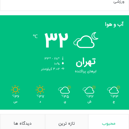
ورزشی
آب و هوا
32
℃
تهران
33º - 28º
10%
4.02 کیلومتر
ابرهای پراکنده
36
37
35
32
33
℃
℃
℃
℃
℃
ج
ش
ی
د
س
محبوب
تازه ترین
دیدگاه ها