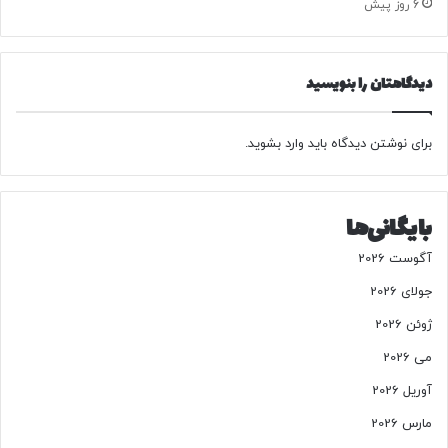
6 روز پیش
ب
و
و
ک
ر
ی
دیدگاهتان را بنویسید
ک
ف
ر
ی
د
ت
برای نوشتن دیدگاه باید
وارد بشوید
.
ز
ن
د
گ
بایگانی‌ها
ی
س
آگوست 2026
ا
ل
جولای 2026
م
ژوئن 2026
ن
د
می 2026
ا
آوریل 2026
ن
د
مارس 2026
ر