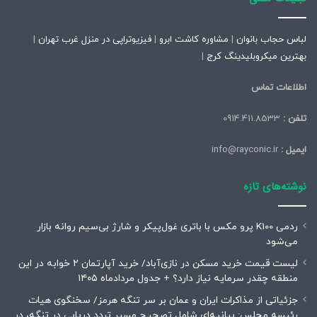
لباس حجاب بانوان
|
مشاوره کاشت ابرو
|
فیزیوتراپی در منزل غرب تهران
|
بهترین میکروبلیدینگ کرج
|
اطلاعات تماس
تلفن :
0914.411.8533
ایمیل :
info@rayconic.ir
نوشته‌های تازه
ردمی K100 پرو مکس با باتری غول‌پیکر و شارژ بی‌سیم روانه بازار
می‌شود
لیست قیمت خرید مسکن در نازی‌آباد/ خرید آپارتمان ۲ خوابه در این
منطقه چقدر سرمایه نیاز دارد؟ + جدول مردادماه ۱۴۰۵
جزئیاتی از مذاکرات ایران و عمان بر سر تنگه هرمز/ سخنگوی هیات
رئیسه مجلس: بیانیه‌ای شامل تصحیح مسیر تردد دریایی در تنگه، در