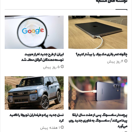
نوشته های مشابه
۴
م
/
ن
منبع
ق
د
ی
ب
م
ر
ت
ح
کپی لینک
ط
ف
ل
ظ
ا
ا
چگونه عمر باتری مک‌بوک را بیشتر کنیم؟
ایران از طرح جدید احراز هویت
ا
س
توسعه‌دهندگان گوگل معاف شد
4 روز پیش
ز
ت
5 روز پیش
م
ق
ر
ل
ز
ا
م
ل
ق
،
ا
ع
و
ز
م
ت‌
پرچمدار سامسونگ پس از هفت سال ارتقا
نسل جدید پرادو طرفداران تویوتا را ناامید
ت
ن
پیدا می‌کند/ سامسونگ به فناوری جدید روی
کرد
ی
ف
می‌آورد
1 هفته پیش
ع
س