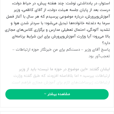
ب
استوار، در یادداشتی نوشت: چند هفته پیش، در حیاط دولت،
ه
درست بعد از پایان جلسه هیئت دولت، از آقای کاظمی، وزیر
ا
آموزش‌وپرورش، درباره موضوعی پرسیدم که هر سال با آغاز فصل
ی
سرما به دغدغه خانواده‌ها تبدیل می‌شود؛ با سردتر شدن هوا و
م
تشدید آلودگی، احتمال تعطیلی مدارس و برگزاری کلاس‌های مجازی
ی
بالا می‌رود؛ آیا وزارت آموزش‌وپرورش برای این شرایط برنامه‌ای
ل
دارد؟
پاسخ آقای وزیر – دست‌کم برای منِ خبرنگار حوزه ارتباطات –
تعجب‌آور بود.
ایشان گفتند: «این موضوع در حوزه ما نیست؛ باید از وزیر
ارتباطات بپرسید.» اما بلافاصله افزودند که طبق گفته وزارت
ارتباطات، زیرساخت‌های لازم برای آموزش مجازی فراهم است.
مشاهده بیشتر
از سوی دیگر، وزارت ارتباطات نیز بارها به‌صورت رسمی اعلام کرده
بود که شبکه توان مدیریت این حجم از ترافیک را دارد و آماده
است تا در صورت غیرحضوری شدن مدارس، خللی در سرویس‌دهی