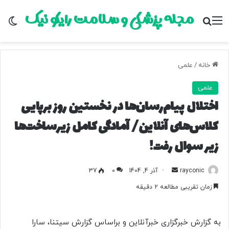
مجله پزشکی و سلامت رایکو نیک
منو
جستجو برای
تغ
خانه
/
علمی
علمی
اختلال پیام‌رسان‌ها در نخستین روز برپایی
کلاس‌های آنلاین/ آمادگی کامل زیرساخت‌ها
زیر سوال رفت!
rayconic
ا
آذر 4, 1404
0
37
ر
زمان تقریبی مطالعه 2 دقیقه
س
ا
ل
به گزارش خبرگزاری خبرآنلاین و براساس گزارش سیتنا، سارا