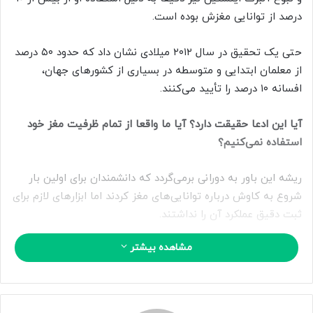
ا
درصد از توانایی مغزش بوده است.
ی
م
حتی یک تحقیق در سال ۲۰۱۲ میلادی نشان داد که حدود ۵۰ درصد
ی
از معلمان ابتدایی و متوسطه در بسیاری از کشورهای جهان،
ل
افسانه ۱۰ درصد را تأیید می‌کنند.
آیا این ادعا حقیقت دارد؟ آیا ما واقعا از تمام ظرفیت مغز خود
استفاده نمی‌کنیم؟
ریشه این باور به دورانی برمی‌گردد که دانشمندان برای اولین بار
شروع به کاوش درباره توانایی‌های مغز کردند اما ابزارهای لازم برای
ثبت دقیق عملکرد آن را نداشتند.
مشاهده بیشتر
در سال ۱۹۰۷ میلادی نیز ویلیام جیمز، بنیانگذار روانشناسی
آمریکایی در کتاب خود با عنوان «انرژی‌های انسان» نوشت که «ما
تنها از بخش کوچکی از قدرتی استفاده می‌کنیم که بطور بالقوه در
ذهن و جسم خود داریم». به نظر می‌رسد که تفسیر نادرست از این