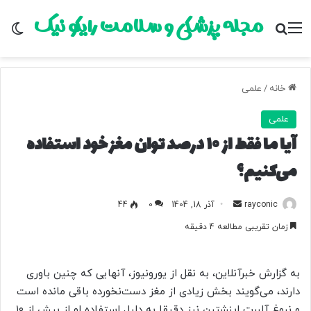
مجله پزشکی و سلامت رایکو نیک
منو
جستجو برای
تغ
خانه
/
علمی
علمی
آیا ما فقط از ۱۰ درصد توان مغز خود استفاده
می‌کنیم؟
rayconic
ا
آذر 18, 1404
0
44
ر
زمان تقریبی مطالعه 4 دقیقه
س
ا
ل
به گزارش خبرآنلاین، به نقل از یورونیوز، آنهایی که چنین باوری
ب
دارند، می‌گویند بخش زیادی از مغز دست‌نخورده باقی مانده است
ه
و نبوغ آلبرت اینشتین نیز دقیقا به دلیل استفاده او از بیش از ۱۰