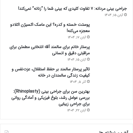
جراحی بینی مردانه: ۷ تفاوت کلیدی که بینی شما را “زنانه” نمی‌کند!
آبان 15, 1404
پوستت خسته و کدره؟ این ماسک اکسیژن اکلادو
معجزه می‌کنه!
آبان 17, 1404
پرستار خانم برای سالمند آقا؛ انتخابی مطمئن برای
مراقبتی دقیق و انسانی
آبان 15, 1404
تاثیر پرستار سالمند بر حفظ استقلال، عزت‌نفس و
کیفیت زندگی سالمندان در خانه
آذر 5, 1404
بهترین سن برای جراحی بینی (Rhinoplasty):
بررسی عوامل رشد، بلوغ فیزیکی و آمادگی روانی
برای جراحی زیبایی
آبان 22, 1404
آخرین نوشته ها