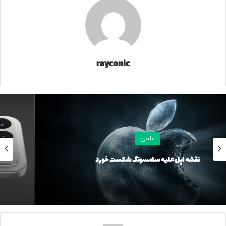
جمله او، یکی دیگر از دلایل رواج این دیدگاه بوده که انسان‌ها به
بخش کوچکی از مغز دسترسی دارند.
در اولین سال‌های شکل گیری علم اعصاب همچنین دانشمندان
استدلال می‌کردند که بخش بزرگی از مغز غیرفعال و اصطلاحا
rayconic
خاموش است و بود و نبودش برای بسیاری از انسان‌ها فرقی
نمی‌کند؛ زیرا مغز برخی از افرادی که دچار آسیب‌ شده بود،
همچنان می‌توانست عملکرد بالایی را از خود نشان دهد.
آنها بطور مثال به نمونه «فینیاس گیج» آمریکایی اشاره می‌کردند.
علمی
فینیاس گیج، کارگر شرکت راه‌آهن بود و در سال ۱۸۴۸ میلادی
حادثه‌ای باعث شد که یک میله آهنی در سرش فرو رود و «لوب
ردمی K100 پرو مکس با باتری غول‌پیکر و شارژ بی‌سیم روانه بازار
پیشانی» مغز او کاملا از بین برود. با این وجود او زنده ماند و به
می‌شود
زندگی عادی ادامه داد؛ اگرچه که خلق و خویش عوض شد و
تندمزاج شد.
اما اکنون پیشرفت دانش ثابت کرده است که اتصالات عصبی مغز