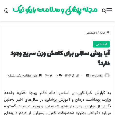
مجله پزشکی و سلامت رایکو نیک
منو
جستجو برای
تغ
خانه
/
اجتماعی
اجتماعی
آیا روش سالمی برای کاهش وزن سریع وجود
دارد؟
rayconic
ا
آذر 6, 1404
0
40
زمان مطالعه یک دقیقه
ر
س
به گزارش خبرآنلاین، بر اساس اعلام دفتر بهبود تغذیه جامعه
ا
وزارت بهداشت، درمان و آموزش پزشکی، در سال‌های اخیر به‌دلیل
ل
نگرانی از عوارض برخی داروهای شیمیایی و وجود تبلیغات گسترده
ب
درباره «گیاهی بودن» محصولات لاغری، بسیاری از مردم داروهای
ه