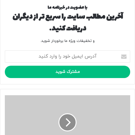
با عضویت در خبرنامه ما
آخرین مطالب سایت را سریع تر از دیگران
دریافت کنید.
و تخفیفات ویژه ما برخوردار شوید.
آ
د
ر
س
ا
ی
م
ی
گ
ل
ل
خ
ا
و
ی
د
ه
ر
س