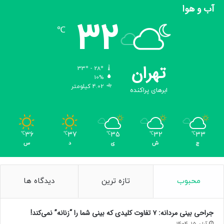
آب و هوا
ا
32
ن
℃
ی
چ
ه
ب
تهران
33º - 28º
و
10%
د
4.02 کیلومتر
ابرهای پراکنده
؟
36
37
35
32
33
℃
℃
℃
℃
℃
ج
ش
ی
د
س
محبوب
تازه ترین
دیدگاه ها
جراحی بینی مردانه: ۷ تفاوت کلیدی که بینی شما را “زنانه” نمی‌کند!
آبان 15, 1404