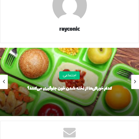
در این گزارش تأکید شده است: هیچ روش سالم و علمی برای
کاهش وزن سریع و بدون عارضه وجود ندارد و مردم باید برای
درمان چاقی یا لاغری غیرطبیعی تنها از طریق پزشکان و
rayconic
متخصصان تغذیه اقدام کنند.
٤٧٢٣٦
منبع
اجتماعی
کدام خوراکی‌ها از لخته شدن خون جلوگیری می‌کنند؟
کپی لینک