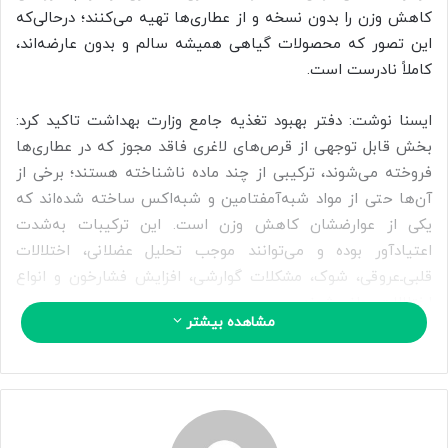
ا
کاهش وزن را بدون نسخه و از عطاری‌ها تهیه می‌کنند؛ درحالی‌که
ی
این تصور که محصولات گیاهی همیشه سالم و بدون عارضه‌اند،
م
کاملاً نادرست است.
ی
ل
ایسنا نوشت: دفتر بهبود تغذیه جامع وزارت بهداشت تاکید کرد:
بخش قابل توجهی از قرص‌های لاغری فاقد مجوز که در عطاری‌ها
فروخته می‌شوند، ترکیبی از چند ماده ناشناخته هستند؛ برخی از
آن‌ها حتی از مواد شبه‌آمفتامین و شبه‌اکس ساخته شده‌اند که
یکی از عوارضشان کاهش وزن است. این ترکیبات به‌شدت
اعتیادآور بوده و می‌توانند موجب تحلیل عضلانی، اختلالات
قلبی‌ـ‌عروقی، شوک، مشکلات گوارشی، افزایش فشارخون و انواع
اختلالات روانی شوند.
مشاهده بیشتر
دفتر بهبود تغذیه جامعه همچنین هشدار داده است که حتی
محصولاتی که با عنوان «کاملاً گیاهی» فروخته می‌شوند نیز به
دلیل نبود نظارت آزمایشگاهی، نامشخص بودن دوز مواد و احتمال
تداخل با سایر داروها می‌توانند سلامت مصرف‌کننده را تهدید کنند.