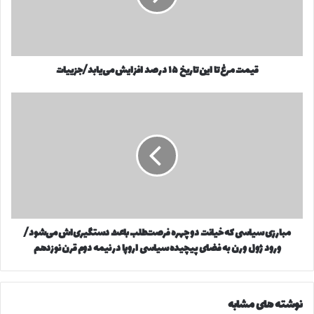
ر
ر
ا
غ
و
ت
ا
ا
ر
قیمت مرغ تا این تاریخ ۱۵ درصد افزایش می‌یابد/جزییات
ا
د
ی
ک
ن
م
ن
ت
ب
ی
ا
ا
د
ر
ر
ی
ز
خ
ی
۱
س
۵
ی
د
ا
مبارزی سیاسی که خیانت دو چهره فرصت‌طلب باعث دستگیری‌اش می‌شود/
ر
س
ص
ورود ژول ورن به فضای پیچیده سیاسی اروپا در نیمه دوم قرن نوزدهم
ی
د
ک
ا
ه
ف
خ
نوشته های مشابه
ز
ی