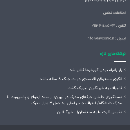
بهترین میکروبلیدینگ کرج
|
اطلاعات تماس
تلفن :
0914.411.8533
ایمیل :
info@rayconic.ir
نوشته‌های تازه
راز راه‌راه بودن گورخرها فاش شد
الگوی مسئولان اقتصادی دولت جنگ ۸ ساله باشد
قالیباف به خبرنگاران تبریک گفت
دستگیری جاعلان حرفه‌ای مدرک در تهران؛ از سند ازدواج و پاسپورت تا
مدرک دانشگاه/ اعتراف جاعل اصلی به جعل ۴ هزار مدرک
دنیس اکرت علیه منتقدان! – خبرآنلاین