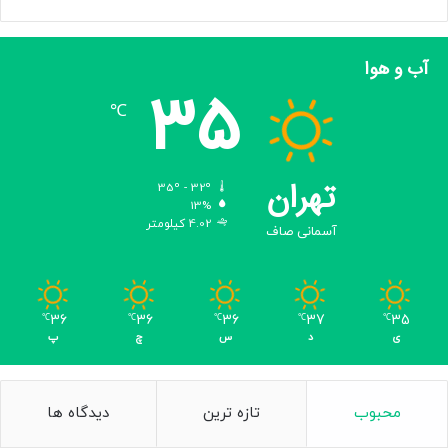
و
پ
ا
آب و هوا
د
35
ر
℃
ن
ی
م
ه
تهران
35º - 32º
د
13%
و
4.02 کیلومتر
آسمانی صاف
م
ق
ر
ن
36
36
36
37
35
℃
℃
℃
℃
℃
ن
ی
د
س
چ
پ
و
ز
د
ه
محبوب
تازه ترین
دیدگاه ها
م