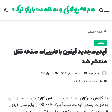
مجله پزشکی و سلامت رایکو نیک
منو
جستجو برای
تغ
خانه
/
علمی
علمی
آپدیت جدید آیفون با تغییرات صفحه قفل
منتشر شد
rayconic
ا
آذر 22, 1404
0
35
ر
زمان مطالعه یک دقیقه
س
ا
ل
به گزارش خبرگزاری خبرآنلاین و براساس گزارش زومیت، اپل امروز
ب
به‌صورت رسمی آپدیت نسبتاً بزرگ iOS ۲۶.۲ را برای سری آیفون
ه
۱۱ و جدیدتر و آیفون SE ۲ و جدیدتر منتشر کرد. برخی از