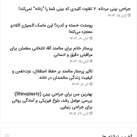
جراحی بینی مردانه: ۷ تفاوت کلیدی که بینی شما را “زنانه” نمی‌کند!
آبان 15, 1404
پوستت خسته و کدره؟ این ماسک اکسیژن اکلادو
معجزه می‌کنه!
آبان 17, 1404
پرستار خانم برای سالمند آقا؛ انتخابی مطمئن برای
مراقبتی دقیق و انسانی
آبان 15, 1404
تاثیر پرستار سالمند بر حفظ استقلال، عزت‌نفس و
کیفیت زندگی سالمندان در خانه
آذر 5, 1404
بهترین سن برای جراحی بینی (Rhinoplasty):
بررسی عوامل رشد، بلوغ فیزیکی و آمادگی روانی
برای جراحی زیبایی
آبان 22, 1404
آخرین نوشته ها