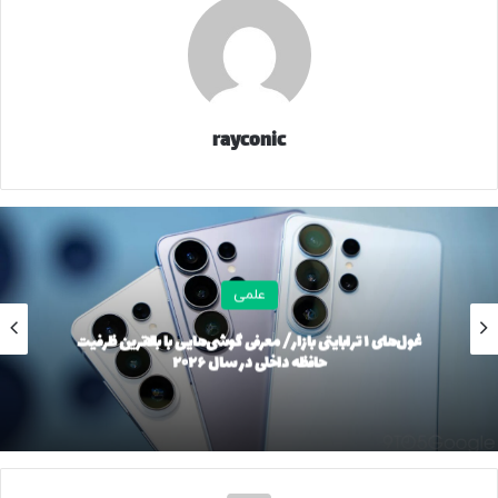
اپلیکیشن Apple Games حالا با فیلترهای موجود در کتابخانه‌ی
خود، به‌شما اجازه می‌دهد بازی‌ها را براساس دسته‌بندی، حجم و
معیارهای دیگر جست‌وجو کنید. علاوه‌براین، پشتیبانی از کنترلرهای
Backbone و Razer بهبود پیدا کرده است.
rayconic
گزینه‌ی سفارشی‌سازی جدید گوشی آیفون در iOS ۲۶.۲ به‌کاربران
اجازه می‌دهد شفافیت یا کدری زبان طراحی Liquid Glass را در
بخش زمان صفحه‌ی قفل تنظیم کنند. در ایالات متحده،
هشدارهای ایمنی پیشرفته افراد را از تهدیدات قریب‌الوقوع مانند
سیل و سایر شرایط اضطراری مطلع خواهند کرد.
علمی
در iOS ۲۶.۲ می‌توانید برای یادآورها هشدارها تعیین کنید و حتی
غول‌های ۱ ترابایتی بازار/ معرفی گوشی‌هایی با بالاترین ظرفیت
می‌توان آن‌ها را به‌تعویق انداخت. امنیت و عملکرد قابلیت ایردراپ
حافظه داخلی در سال ۲۰۲۶
بهبود یافته است و هنگام تعامل با دستگاه‌های ناشناس باید یک
کد امنیتی وارد کرد.
به‌روزرسانی iOS ۲۶.۲ یک گزینه برای چشمک‌زدن نمایشگر هنگام