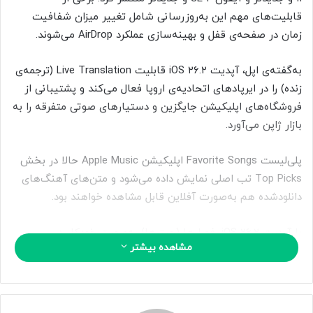
ا
قابلیت‌های مهم این به‌روزرسانی شامل تغییر میزان شفافیت
ی
زمان در صفحه‌ی قفل و بهینه‌سازی عملکرد AirDrop می‌شوند.
م
ی
به‌گفته‌ی اپل، آپدیت iOS ۲۶.۲ قابلیت Live Translation (ترجمه‌ی
ل
زنده) را در ایرپادهای اتحادیه‌ی اروپا فعال می‌کند و پشتیبانی از
فروشگاه‌های اپلیکیشن جایگزین و دستیارهای صوتی متفرقه را به
بازار ژاپن می‌آورد.
پلی‌لیست Favorite Songs اپلیکیشن Apple Music حالا در بخش
Top Picks تب اصلی نمایش داده می‌شود و متن‌های آهنگ‌های
دانلودشده هم به‌صورت آفلاین قابل مشاهده خواهند بود.
با آپدیت iOS ۲۶.۲، فصل‌ها (چپترها) به‌صورت خودکار در
مشاهده بیشتر
اپلیکیشن Podcasts تولید می‌شوند تا پیمایش و مرور قسمت‌ها
ساده‌تر شود. لینک‌های موجود در پادکست‌ها هم امکان مشاهده و
دنبال‌کردن محتواهای مرتبط را فراهم می‌کنند.