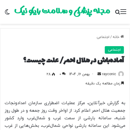
مجله پزشکی و سلامت رایکو نیک
منو
جستجو برای
تغ
خانه
/
اجتماعی
اجتماعی
آماده‌باش در هلال احمر/ علت چیست؟
rayconic
ا
بهمن 16, 1404
0
28
ر
زمان مطالعه یک دقیقه
س
ا
ل
به گزارش خبرآنلاین، مرکز عملیات اضطراری سازمان امدادونجات
ب
جمعیت هلال احمر اعلام کرد: از اواخر وقت روز جمعه و در طول روز
ه
شنبه، سامانه بارشی از سمت غرب و شمال‌غرب وارد کشور
ا
می‌شود. این سامانه بارشی نواحی شمال‌غرب، بخش‌هایی از غرب