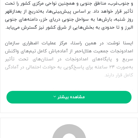
ی
و جنوب‌غرب، مناطق جنوبی و همچنین نواحی مرکزی کشور را تحت
م
تأثیر قرار خواهد داد. بر اساس پیش‌بینی‌ها، به‌تدریج از بعدازظهر
ی
روز شنبه، بارش‌ها به سواحل جنوبی دریای خزر، دامنه‌های جنوبی
ل
البرز و تا حدودی به بخش‌هایی از شرق کشور نیز گسترش می‌یابد.
ایسنا نوشت: در همین راستا، مرکز عملیات اضطراری سازمان
امدادونجات جمعیت هلال‌احمر از آماده‌باش کامل تیم‌های واکنش
سریع و پایگاه‌های امدادونجات در استان‌های تحت تأثیر
به‌صورت ۲۴ ساعته برای پاسخ‌گویی به حوادث احتمالی در آمادگی
کامل قرار دارند.
این مرکز همچنین به هموطنان توصیه کرد از تردد غیرضروری در
مشاهده بیشتر
محورهای برفگیر و کوهستانی خودداری شود و در صورت ضرورت
سفر، تجهیزات زمستانی از جمله زنجیر چرخ به همراه داشته
باشند.
گفتی است: شماره ۱۱۲ ندای امدادونجات جمعیت هلال احمر بدون