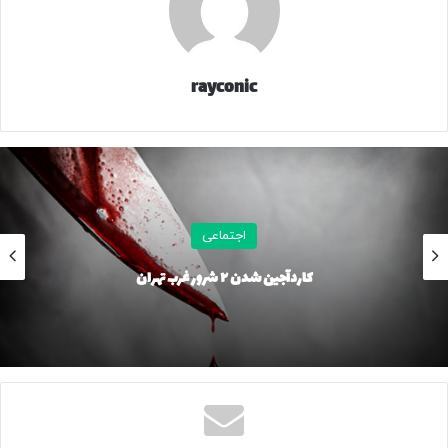
نیاز به سیم‌کارت در دسترس است و هموطنان می‌توانند در
صورت بروز هرگونه حادثه با این شماره تماس بگیرند و از خدمات
امدادی بهرمند شوند.
rayconic
۴۷۲۳۶
منبع
اجتماعی
کپی لینک
کاردآجین شدن ۲ شرور غرب تهران