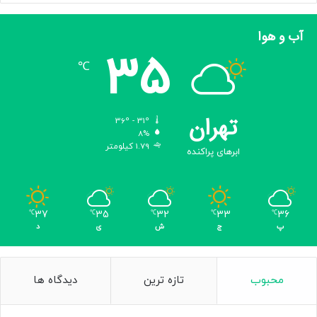
آب و هوا
35
℃
تهران
36º - 31º
8%
1.79 کیلومتر
ابرهای پراکنده
37
35
32
33
36
℃
℃
℃
℃
℃
پ
ج
ش
ی
د
محبوب
تازه ترین
دیدگاه ها