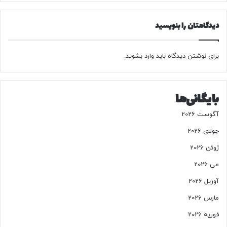
ا
ر
ن
ئ
ه
دیدگاهتان را بنویسید
ی
ک
س
س
س
ب
برای نوشتن دیدگاه باید
وارد بشوید
.
ت
م
ا
د
د
ا
ک
بایگانی‌ها
ل
ل
ن
آگوست 2026
ی
ر
جولای 2026
و
ژوئن 2026
ه
ا
می 2026
ی
آوریل 2026
م
س
مارس 2026
ل
فوریه 2026
ح