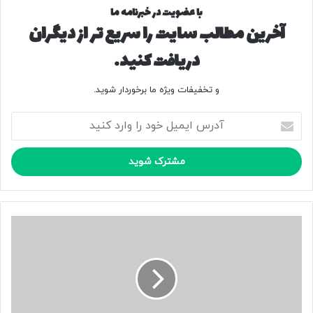
با عضویت در خبرنامه ما
آخرین مطالب سایت را سریع تر از دیگران
دریافت کنید.
و تخفیفات ویژه ما برخوردار شوید.
آ
د
ر
س
ا
ی
م
ی
ر
ل
و
خ
ن
و
م
د
ا
ر
ی
ا
ی