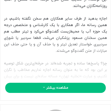
ا
روزنامه‌نگاران می‌دانند.
ی
م
اجازه بدهید از طرف سایر همکاران هم سخن نگفته باشیم، در
ی
همین رسانه ما، اگر همکاری با یک کارشناس و متخصص درجه
ل
یک حوزه آب یا محیط‌زیست گفت‌وگو می‌کرد و تیتر مطلب هم
همین سخنان مسعود پزشکیان می‌شد، قطعا سردبیر یا شورای
سردبیری خواستار تعدیل تیتر و یا حذف آن و یا حتی حذف این
عبارات از متن گفت‌وگو می‌شدند.
چرا؟ پاسخ‌ها ساده و تجربه شده‌اند: در حرفه‌ای‌ترین شکل توصیه
بر این بود که ما به عنوان رسانه اجازه نداریم مخاطب را نگران
نکنیم، و عبارت «تخلیه تهران» مساله ساده‌ای نیست و برای بیش
از ۹ میلیون نفر می‌تواند با ترس و وحشت جدی همراه باشد.
مشاهده بیشتر
جز این، مساله برای رسانه و خبرنگار می‌تواند دردسرساز شود،‌
سال‌هاست که محیط زیست به مساله‌ای امنیتی تبدیل شده، نحوه
برخورد با اعتراضات و تجمع برای خشکی دریاچه ارومیه و زباله در