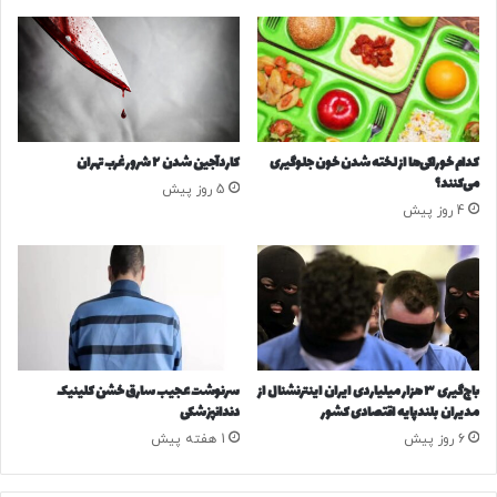
!
ب
*روزنامه‌نگار
ه
ک
۴۷۴۷
ف
ی
ل
منبع
ر
کدام خوراکی‌ها از لخته شدن خون جلوگیری
کاردآجین شدن ۲ شرور غرب تهران
ی
می‌کنند؟
5 روز پیش
ا
4 روز پیش
س
کپی لینک
ت
ج
م
ه
و
ر
ی
باج‌گیری ۳ هزار میلیاردی ایران اینترنشنال از
سرنوشت عجیب سارق خشن کلینیک
پ
مدیران بلندپایه اقتصادی کشور
دندانپزشکی
ا
6 روز پیش
1 هفته پیش
ک
س