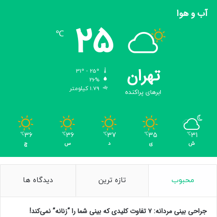
آب و هوا
25
℃
تهران
31º - 25º
26%
1.79 کیلومتر
ابرهای پراکنده
36
36
37
35
31
℃
℃
℃
℃
℃
ش
ی
د
س
چ
محبوب
تازه ترین
دیدگاه ها
جراحی بینی مردانه: ۷ تفاوت کلیدی که بینی شما را “زنانه” نمی‌کند!