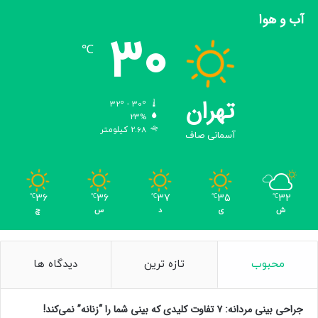
آب و هوا
30
℃
تهران
32º - 30º
23%
2.68 کیلومتر
آسمانی صاف
36
36
37
35
32
℃
℃
℃
℃
℃
ش
ی
د
س
چ
محبوب
تازه ترین
دیدگاه ها
جراحی بینی مردانه: ۷ تفاوت کلیدی که بینی شما را “زنانه” نمی‌کند!