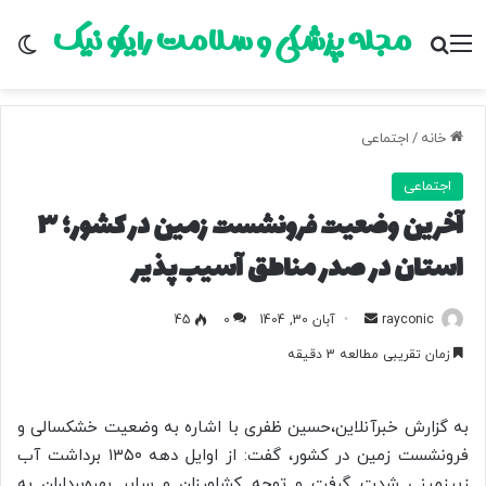
مجله پزشکی و سلامت رایکو نیک
منو
جستجو برای
تغ
خانه
/
اجتماعی
اجتماعی
آخرین وضعیت فرونشست زمین در کشور؛ ۳
استان در صدر مناطق آسیب‌پذیر
rayconic
ا
آبان 30, 1404
0
45
ر
زمان تقریبی مطالعه 3 دقیقه
س
ا
ل
به گزارش خبرآنلاین،حسین ظفری با اشاره به وضعیت خشکسالی و
ب
فرونشست زمین در کشور، گفت: از اوایل دهه ۱۳۵۰ برداشت آب
ه
زیرزمینی شدت گرفت و توجه کشاورزان و سایر بهره‌برداران به