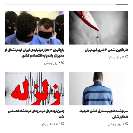
ر
ا
ئ
ز
ا
م
ل
ر
د
ی
ک
ه
کاردآجین شدن ۲ شرور غرب تهران
باج‌گیری ۳ هزار میلیاردی ایران اینترنشنال از
م
مدیران بلندپایه اقتصادی کشور
5 روز پیش
ن
6 روز پیش
ک
ر
ه
و
ل
و
ک
ا
سرنوشت عجیب سارق خشن کلینیک
زمین‌لرزه عراق در مرزهای کرمانشاه احساس
س
دندانپزشکی
شد
ت
7 روز پیش
1 هفته پیش
ب