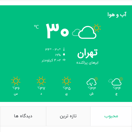
ی
ل
آب و هوا
30
℃
تهران
34º - 30º
19%
4.02 کیلومتر
ابرهای پراکنده
36
37
35
33
34
℃
℃
℃
℃
℃
ج
ش
ی
د
س
محبوب
تازه ترین
دیدگاه ها