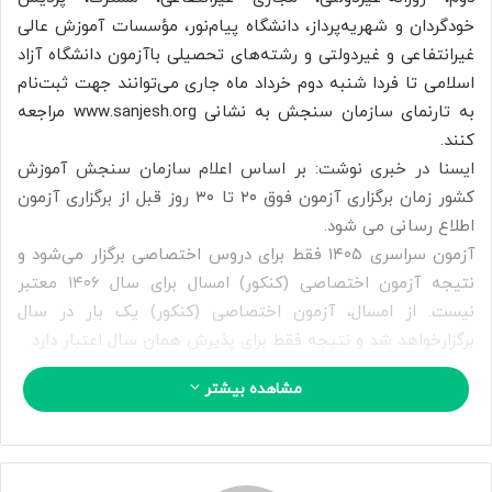
ا
خودگردان و شهریه‌پرداز، دانشگاه‌ پیام‌نور، مؤسسات‌ آموزش‌ عالی‌
ی
غیرانتفاعی‌ و غیردولتی و رشته‌های تحصیلی باآزمون دانشگاه آزاد
م
اسلامی تا فردا شنبه دوم خرداد ماه جاری می‌توانند جهت ثبت‌نام
ی
به تارنمای سازمان سنجش به نشانی www.sanjesh.org مراجعه
ل
کنند.
ایسنا در خبری نوشت: بر اساس اعلام سازمان سنجش آموزش
کشور زمان برگزاری آزمون فوق ۲۰ تا ۳۰ روز قبل از برگزاری آزمون
اطلاع رسانی می شود.
آزمون سراسری ۱۴۰۵ فقط برای دروس اختصاصی برگزار می‌شود و
نتیجه آزمون اختصاصی (کنکور) امسال برای سال ۱۴۰۶ معتبر
نیست. از امسال، آزمون اختصاصی (کنکور) یک بار در سال
برگزارخواهد شد و نتیجه فقط برای پذیرش همان سال اعتبار دارد.
در آزمون سراسری سال ۱۴۰۵ برای همه متقاضیان، سابقه
مشاهده بیشتر
تحصیلی پایه یازدهم (برای هر دو نظام آموزشی ۶-۳-۳ و سالی
واحدی) و سابقه تحصیلی پایه دوازدهم (برای نظام آموزشی
۶-۳-۳) و سابقه تحصیلی دیپلم و پیش دانشگاهی (برای نظام
آموزشی سالی واحدی) با تاثیر قطعی در نمره کل سابقه تحصیلی