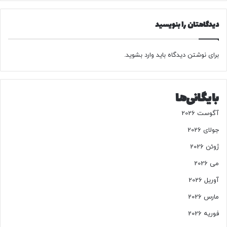
و
د
ت
دیدگاهتان را بنویسید
ا
گ
م
برای نوشتن دیدگاه باید
وارد بشوید
.
ا
ن
ه‌
بایگانی‌ها
ز
ن
آگوست 2026
ی
ر
جولای 2026
س
ژوئن 2026
ا
ن
می 2026
ه
آوریل 2026
آ
م
مارس 2026
ر
فوریه 2026
ی
ک