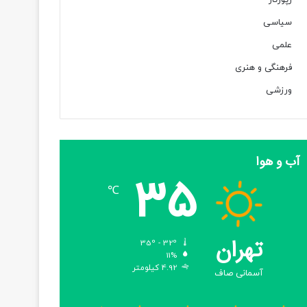
رپورتاژ
سیاسی
علمی
فرهنگی و هنری
ورزشی
آب و هوا
35
℃
تهران
35º - 32º
11%
4.92 کیلومتر
آسمانی صاف