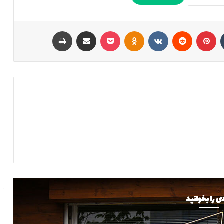
تامبلر
پینتریست
Reddit
VKontakte
Odnoklassniki
پاکت
اشتراک با ایمیل
چاپ
ی را بخوانید