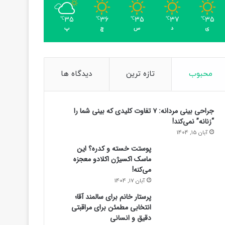
35
36
35
37
35
℃
℃
℃
℃
℃
ی
د
س
چ
پ
محبوب
تازه ترین
دیدگاه ها
جراحی بینی مردانه: ۷ تفاوت کلیدی که بینی شما را
“زنانه” نمی‌کند!
آبان 15, 1404
پوستت خسته و کدره؟ این
ماسک اکسیژن اکلادو معجزه
می‌کنه!
آبان 17, 1404
پرستار خانم برای سالمند آقا؛
انتخابی مطمئن برای مراقبتی
دقیق و انسانی