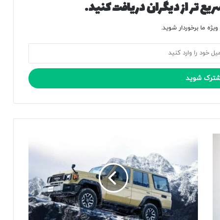
یع تر از دیگران دریافت کنید.
یژه ما برخوردار شوید.
م
ش
ک
ل
ت
ا
ز
ه