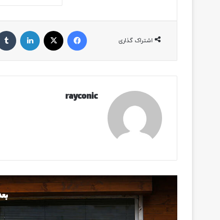
فیسبوک
ایکس
لینکداین
اشتراک گذاری
rayconic
بعد