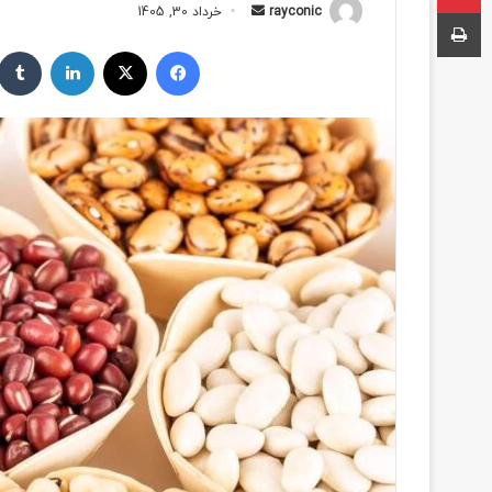
چاپ
rayconic
ا
خرداد 30, 1405
ر
فیسبوک
ایکس
لینکداین
س
ا
ل
ب
ه
ا
ی
م
ی
ل