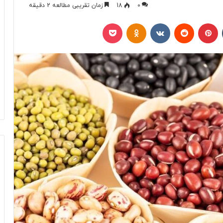
0
18
زمان تقریبی مطالعه 2 دقیقه
تامبلر
پینتریست
Reddit
VKontakte
Odnoklassniki
پاکت