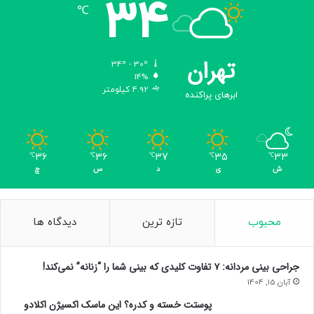
34
℃
تهران
34º - 30º
14%
4.92 کیلومتر
ابرهای پراکنده
36
36
37
35
33
℃
℃
℃
℃
℃
ش
ی
د
س
چ
محبوب
تازه ترین
دیدگاه ها
جراحی بینی مردانه: ۷ تفاوت کلیدی که بینی شما را “زنانه” نمی‌کند!
آبان 15, 1404
پوستت خسته و کدره؟ این ماسک اکسیژن اکلادو