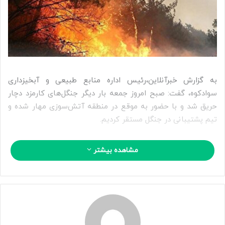
ا
ی
م
ی
ل
به گزارش خبرآنلاین،رئیس اداره منابع طبیعی و آبخیزداری
سوادکوه، گفت: صبح امروز جمعه بار دیگر جنگل‌های کارمزد دچار
حریق شد و با حضور به موقع در منطقه آتش‌سوزی مهار شده و
تیم پشتیبانی در جنگل مستقر کردیم.
نور نیوز در خبری نوشت:فریاد پایدار، رئیس اداره منایع طبیعی و
مشاهده بیشتر
آبخیزداری سوادکوه از وقوع آتش‌سوزی جدید در جنگل‌های
کارمزد و مهار آن خبر داد و گفت: تقریبا ساعت ۶:۳۰ صبح امروز
قسمتی از جنگل‌های کارمزد بار دیگر دچار حریق شد و ساعت ۷:۳۰
نیروهای منابع طبیعی و اهالی کارمزد در منطقه حاضر شدند.
وی، افزود: نیروهای سپاه و بسیج نیز در محل حریق حضور پیدا