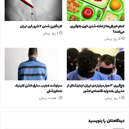
ش
ی
ت
د
ی
ر
ی
کدام خوراکی‌ها از لخته شدن خون جلوگیری
کاردآجین شدن ۲ شرور غرب تهران
ا
می‌کنند؟
6 روز پیش
ی
5 روز پیش
ی
د
ر
آ
غ
ا
ز
د
باج‌گیری ۳ هزار میلیاردی ایران اینترنشنال از
سرنوشت عجیب سارق خشن کلینیک
ف
مدیران بلندپایه اقتصادی کشور
دندانپزشکی
ا
7 روز پیش
1 هفته پیش
ع
م
ق
دیدگاهتان را بنویسید
د
س