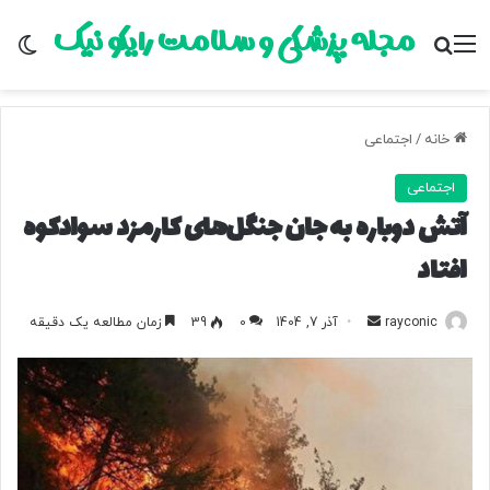
مجله پزشکی و سلامت رایکو نیک
منو
جستجو برای
تغ
خانه
/
اجتماعی
اجتماعی
آتش دوباره به جان جنگل‌های کارمزد سوادکوه
افتاد
rayconic
ا
آذر 7, 1404
0
39
زمان مطالعه یک دقیقه
ر
س
ا
ل
ب
ه