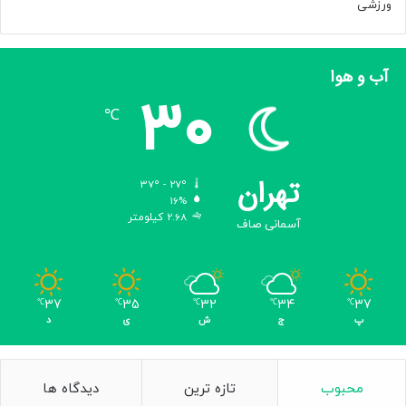
ورزشی
آب و هوا
30
℃
تهران
37º - 27º
16%
2.68 کیلومتر
آسمانی صاف
37
35
32
34
37
℃
℃
℃
℃
℃
پ
ج
ش
ی
د
محبوب
تازه ترین
دیدگاه ها