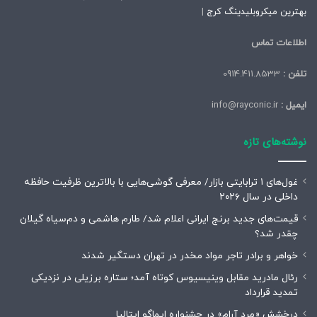
بهترین میکروبلیدینگ کرج
|
اطلاعات تماس
تلفن :
0914.411.8533
ایمیل :
info@rayconic.ir
نوشته‌های تازه
غول‌های ۱ ترابایتی بازار/ معرفی گوشی‌هایی با بالاترین ظرفیت حافظه
داخلی در سال ۲۰۲۶
قیمت‌های جدید برنج ایرانی اعلام شد/ طارم هاشمی و دم‌سیاه گیلان
چقدر شد؟
خواهر و برادر تاجر مواد مخدر در تهران دستگیر شدند
رئال مادرید مقابل وینیسیوس کوتاه آمد؛ ستاره برزیلی در نزدیکی
تمدید قرارداد
درخشش «مرد آرام» در جشنواره ایماگو ایتالیا