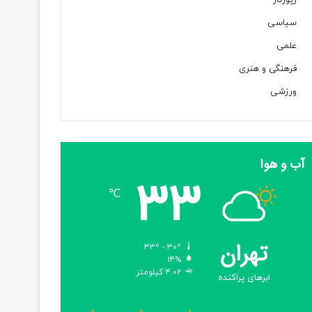
رپورتاژ
سیاسی
علمی
فرهنگی و هنری
ورزشی
آب و هوا
33
℃
تهران
33º - 30º
14%
4.02 کیلومتر
ابرهای پراکنده