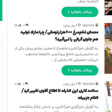
اتحادیه صنف…
بیشتر بخوانید »
rayconic
6 روز پیش
0
15
معمای تخم‌مرغ ۶۰۰هزارتومانی/ چرا مازاد تولید
هم جلوی گرانی را نمی‌گیرد؟
به گزارش خبرآنلاین،تخم‌مرغ تا همین چندی پیش یکی از
در دسترس‌ترین منابع پروتئینی خانوارها محسوب
می‌شد؛ محصولی که بخشی از…
بیشتر بخوانید »
rayconic
7 روز پیش
0
10
ساعت کاری این ادارات تا اطلاع ثانوی تغییر کرد/
اعلام جزییات
به گزارش خبرگزاری خبرآنلاین، بر اساس ابلاغ بخشنامه