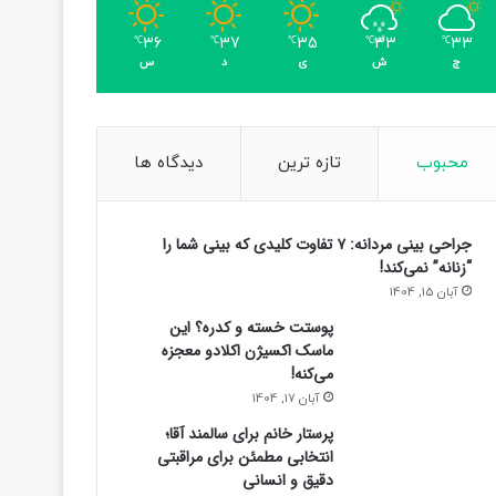
36
37
35
33
33
℃
℃
℃
℃
℃
ج
ش
ی
د
س
محبوب
تازه ترین
دیدگاه ها
جراحی بینی مردانه: ۷ تفاوت کلیدی که بینی شما را
“زنانه” نمی‌کند!
آبان 15, 1404
پوستت خسته و کدره؟ این
ماسک اکسیژن اکلادو معجزه
می‌کنه!
آبان 17, 1404
پرستار خانم برای سالمند آقا؛
انتخابی مطمئن برای مراقبتی
دقیق و انسانی