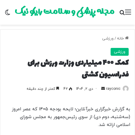
مجله پزشکی و سلامت رایکو نیک
منو
جستجو برای
تغ
خانه
/
ورزشی
ورزشی
کمک ۴۰۰ میلیاردی وزارت ورزش برای
فدراسیون کشتی
rayconic
ا
دی 2, 1404
42
کمتر از چند دقیقه
ر
س
به گزارش خبرگزاری خبرآنلاین؛ لایحه بودجه ۱۴۰۵ که عصر امروز
ا
(سه‌شنبه، دوم دی) از سوی رئیس‌جمهور به مجلس شورای
ل
اسلامی ارائه شد.
ب
ه