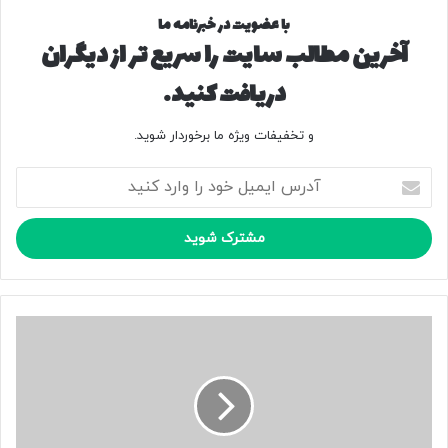
با عضویت در خبرنامه ما
آخرین مطالب سایت را سریع تر از دیگران
دریافت کنید.
و تخفیفات ویژه ما برخوردار شوید.
آ
د
ر
س
ا
ی
م
ی
ب
ل
ا
خ
ز
و
د
د
ا
ر
ش