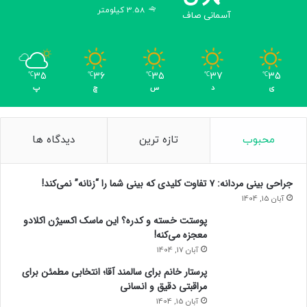
3.58 کیلومتر
ر
آسمانی صاف
ک
م
ت
ر
35
36
35
37
35
℃
℃
℃
℃
℃
ا
ی
د
س
چ
پ
ز
۱
۰
محبوب
تازه ترین
دیدگاه ها
د
ق
ی
جراحی بینی مردانه: ۷ تفاوت کلیدی که بینی شما را “زنانه” نمی‌کند!
ق
آبان 15, 1404
ه
ا
پوستت خسته و کدره؟ این ماسک اکسیژن اکلادو
س
معجزه می‌کنه!
ت
آبان 17, 1404
پرستار خانم برای سالمند آقا؛ انتخابی مطمئن برای
مراقبتی دقیق و انسانی
آبان 15, 1404