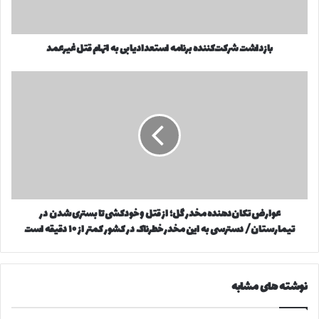
ا
ت
و
ش
ا
ر
ر
بازداشت شرکت‌کننده برنامه استعدادیابی به اتهام قتل غیرعمد
ک
د
ت‌
ک
ک
ع
ن
ن
و
ی
ن
ا
د
د
ر
ه
ض
ب
ت
ر
ک
ن
ا
ا
ن‌
عوارض تکان‌دهنده مخدر گل؛ از قتل و خودکشی تا بستری شدن در
م
د
ه
تیمارستان/ دسترسی به این مخدر خطرناک در کشور کمتر از ۱۰ دقیقه است
ه
ا
ن
س
د
ت
ه
نوشته های مشابه
ع
م
د
خ
ا
د