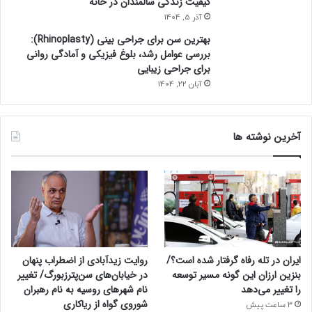
کیفیت زندگی سالمندان در خانه
آذر 5, 1404
بهترین سن برای جراحی بینی (Rhinoplasty):
بررسی عوامل رشد، بلوغ فیزیکی و آمادگی روانی
برای جراحی زیبایی
آبان 22, 1404
آخرین نوشته ها
ایران در تله رفاه گرفتار شده است؟/
روایت زیدآبادی از اضطراب پنهان
بنزین ارزان این گونه مسیر توسعه
در خیابان‌های سن‌پترزبورگ/ تغییر
را تغییر می‌دهد
نام شهرهای روسیه به نام رهبران
شوروی گواه از ریاکاری
3 ساعت پیش