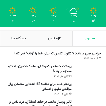
37
36
37
35
33
℃
℃
℃
℃
℃
ش
ی
د
س
چ
محبوب
تازه ترین
دیدگاه ها
جراحی بینی مردانه: ۷ تفاوت کلیدی که بینی شما را “زنانه” نمی‌کند!
آبان 15, 1404
پوستت خسته و کدره؟ این ماسک اکسیژن اکلادو
معجزه می‌کنه!
آبان 17, 1404
پرستار خانم برای سالمند آقا؛ انتخابی مطمئن برای
مراقبتی دقیق و انسانی
آبان 15, 1404
تاثیر پرستار سالمند بر حفظ استقلال، عزت‌نفس و