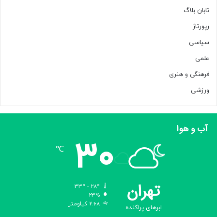
تابان بلاگ
رپورتاژ
سیاسی
علمی
فرهنگی و هنری
ورزشی
آب و هوا
30
℃
تهران
33º - 28º
23%
2.68 کیلومتر
ابرهای پراکنده