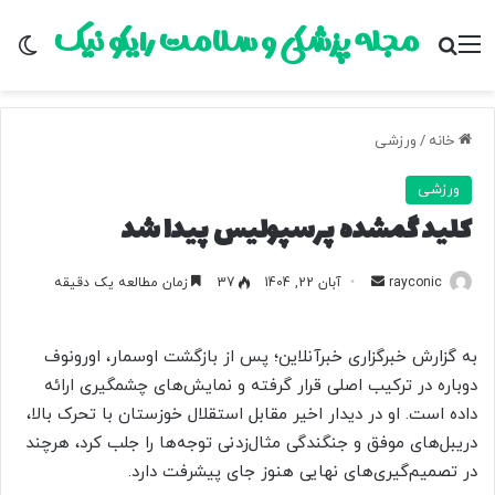
مجله پزشکی و سلامت رایکو نیک
منو
جستجو برای
تغ
خانه
/
ورزشی
ورزشی
کلید گمشده پرسپولیس پیدا شد
rayconic
ا
آبان 22, 1404
37
زمان مطالعه یک دقیقه
ر
س
به گزارش خبرگزاری خبرآنلاین؛ پس از بازگشت اوسمار، اورونوف
ا
دوباره در ترکیب اصلی قرار گرفته و نمایش‌های چشمگیری ارائه
ل
داده است. او در دیدار اخیر مقابل استقلال خوزستان با تحرک بالا،
ب
دریبل‌های موفق و جنگندگی مثال‌زدنی توجه‌ها را جلب کرد، هرچند
ه
ا
در تصمیم‌گیری‌های نهایی هنوز جای پیشرفت دارد.