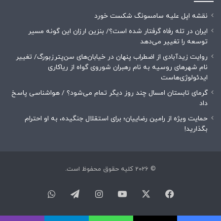
نقشه اپل علیه سامسونگ شکست خورد
ایران در تله رفاه گرفتار شده است؟/ بنزین ارزان این گونه مسیر
توسعه را تغییر می‌دهد
روایت زیدآبادی از اضطراب پنهان در خیابان‌های سن‌پترزبورگ/ تغییر
نام شهرهای روسیه به نام رهبران شوروی گواه از ریاکاری
ایدئولوژی‌هاست
گرمای تابستان امسال چند روز دیگر تمام می‌شود؟ / هواشناسی پاسخ
داد
حمایت ویژه از رامین رضاییان؛ برای استقلال جنگیده، به او احترام
بگذارید!
© 2026 کلیه حقوق محفوظ است.
فیسبوک
ایکس
یوتیوب
اینستاگرام
تلگرام
واتس
آپ