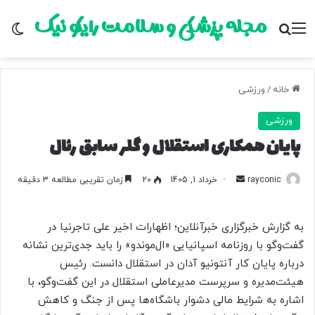
مجله پزشکی و سلامت رایکو نیک
منو
جستجو برای
تغ
خانه
/
ورزشی
ورزشی
پایان همکاری استقلال و گلر سابق رئال
rayconic
ا
خرداد 1, 1405
20
زمان تقریبی مطالعه 3 دقیقه
ر
س
به گزارش خبرگزاری خبرآنلاین؛ اظهارات اخیر علی تاجرنیا در
ا
گفت‌وگو با روزنامه اسپانیایی «ال‌موندو» را باید جدی‌ترین نشانه
ل
درباره پایان کار آنتونیو آدان در استقلال دانست. رئیس
ب
هیئت‌مدیره و سرپرست مدیرعاملی استقلال در این گفت‌وگو، با
ه
ا
اشاره به شرایط مالی دشوار باشگاه‌ها پس از جنگ و کاهش