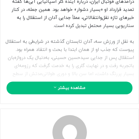
ی
درآمدهای فوتبال ایران، درباره آینده گلر اسپانیایی آبی‌ها گفته
م
تمدید قرارداد او «بسیار دشوار» خواهد بود. همین جمله، در کنار
ی
خبرهای تازه نقل‌وانتقالاتی، عملاً جدایی آدان از استقلال را به
ل
سناریویی بسیار محتمل تبدیل کرده است.
به نقل از ورزش سه، آدان تابستان گذشته در شرایطی به استقلال
پیوست که جذب او از همان ابتدا با بحث و انتقاد همراه بود.
استقلال پس از جدایی سیدحسین حسینی، به‌دنبال یک دروازه‌بان
باتجربه رفت و در نهایت گلری را به خدمت گرفت که رزومه‌ای
بسیار پررنگ داشت، اما سن بالا و دوری طولانی‌مدتش از سطح
اول مسابقات باعث شد بخشی از هواداران و کارشناسان نسبت به
مشاهده بیشتر
این انتخاب تردید داشته باشند. آدان محصول آکادمی رئال مادرید
است و در کارنامه‌اش حضور در تیم‌هایی مثل رئال مادرید،
کالیاری، رئال بتیس، اتلتیکومادرید و اسپورتینگ لیسبون دیده
می‌شود؛ گلری که سابقه بازی در لالیگا و فوتبال پرتغال را دارد و با
اسپورتینگ به قهرمانی لیگ پرتغال هم رسیده است.
با این حال، رزومه بزرگ همیشه تضمین‌کننده موفقیت در فوتبال