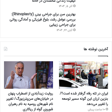
کیفیت زندگی سالمندان در خانه
آذر 5, 1404
بهترین سن برای جراحی بینی (Rhinoplasty):
بررسی عوامل رشد، بلوغ فیزیکی و آمادگی روانی
برای جراحی زیبایی
آبان 22, 1404
آخرین نوشته ها
ایران در تله رفاه گرفتار شده است؟/
روایت زیدآبادی از اضطراب پنهان
بنزین ارزان این گونه مسیر توسعه
در خیابان‌های سن‌پترزبورگ/ تغییر
را تغییر می‌دهد
نام شهرهای روسیه به نام رهبران
شوروی گواه از ریاکاری
10 ساعت پیش