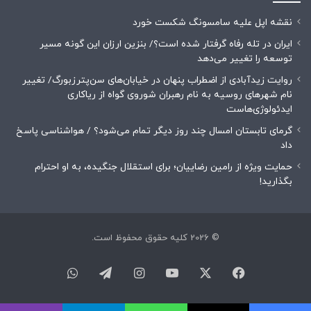
نقشه اپل علیه سامسونگ شکست خورد
ایران در تله رفاه گرفتار شده است؟/ بنزین ارزان این گونه مسیر
توسعه را تغییر می‌دهد
روایت زیدآبادی از اضطراب پنهان در خیابان‌های سن‌پترزبورگ/ تغییر
نام شهرهای روسیه به نام رهبران شوروی گواه از ریاکاری
ایدئولوژی‌هاست
گرمای تابستان امسال چند روز دیگر تمام می‌شود؟ / هواشناسی پاسخ
داد
حمایت ویژه از رامین رضاییان؛ برای استقلال جنگیده، به او احترام
بگذارید!
© 2026 کلیه حقوق محفوظ است.
فیسبوک
ایکس
یوتیوب
اینستاگرام
تلگرام
واتس
آپ