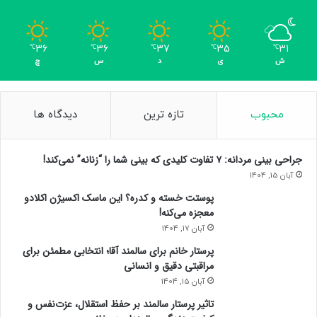
36
36
37
35
31
℃
℃
℃
℃
℃
ش
ی
د
س
چ
محبوب
تازه ترین
دیدگاه ها
جراحی بینی مردانه: ۷ تفاوت کلیدی که بینی شما را “زنانه” نمی‌کند!
آبان 15, 1404
پوستت خسته و کدره؟ این ماسک اکسیژن اکلادو
معجزه می‌کنه!
آبان 17, 1404
پرستار خانم برای سالمند آقا؛ انتخابی مطمئن برای
مراقبتی دقیق و انسانی
آبان 15, 1404
تاثیر پرستار سالمند بر حفظ استقلال، عزت‌نفس و