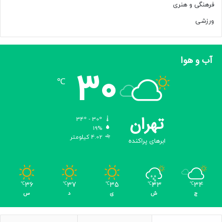
فرهنگی و هنری
ورزشی
آب و هوا
30
℃
تهران
34º - 30º
19%
4.02 کیلومتر
ابرهای پراکنده
36
37
35
33
34
℃
℃
℃
℃
℃
ج
ش
ی
د
س