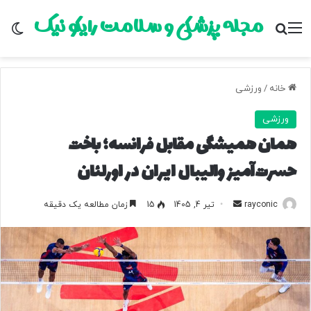
مجله پزشکی و سلامت رایکو نیک
منو
جستجو برای
تغ
خانه
/
ورزشی
ورزشی
همان همیشگی مقابل فرانسه؛ باخت
حسرت‌آمیز والیبال ایران در اورلئان
rayconic
ا
تیر 4, 1405
15
زمان مطالعه یک دقیقه
ر
س
ا
ل
ب
ه