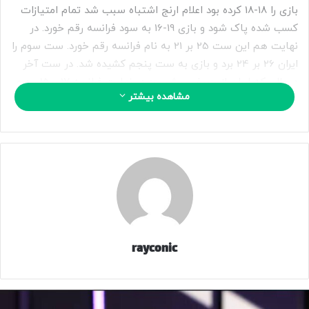
بازی را 18-18 کرده بود اعلام ارنج اشتباه سبب شد تمام امتیازات
کسب شده پاک شود و بازی 19-16 به سود فرانسه رقم خورد. در
نهایت هم این ست 25 بر 21 به نام فرانسه رقم خورد. ست سوم را
ایران 26 بر 24 برد و بازی به ست پنجم کشیده شد. در ست آخر
درحالی که ایران از حریف پیش بود در نهایت فرانسه 17 بر15 برد و
مشاهده بیشتر
پیروز میدان شد.
در نهایت ایران یک امتیاز از این مسابقه گرفت.
ترکیب ابتدایی ایران: مرتضی شریفی- عرشیا به نژاد- علی حاجی
پور- علی حق پرست- یوسف کاظمی- محمد ولی زاده-محمدرضا
حضرت پور.
نتایج تیم ملی در هفته اول:
rayconic
ایران 1-3 برزیل