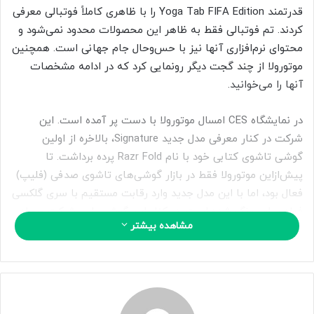
ا
قدرتمند Yoga Tab FIFA Edition را با ظاهری کاملاً فوتبالی معرفی
ی
کردند. تم فوتبالی فقط به ظاهر این محصولات محدود نمی‌شود و
م
محتوای نرم‌افزاری آنها نیز با حس‌وحال جام جهانی است. همچنین
ی
موتورولا از چند گجت دیگر رونمایی کرد که در ادامه مشخصات
ل
آنها را می‌خوانید.
در نمایشگاه CES امسال موتورولا با دست پر آمده است. این
شرکت در کنار معرفی مدل جدید Signature، بالاخره از اولین
گوشی تاشوی کتابی خود با نام Razr Fold پرده برداشت. تا
پیش‌ازاین موتورولا فقط در بازار گوشی‌های تاشوی صدفی (فلیپ)
فعال بود، اما با این مدل جدید وارد رقابت مستقیم با سری گلکسی
فولد سامسونگ شده است. در کنار این گوشی، این شرکت همراه
مشاهده بیشتر
با لنوو از چند محصول با تم جام جهانی ۲۰۲۶ نیز معرفی کرده
است.
محصولات جدید موتورولا و لنوو با تم جام جهانی