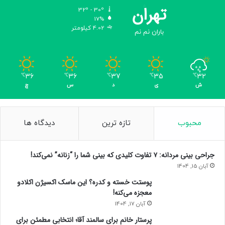
تهران
32º - 30º
17%
4.02 کیلومتر
باران نم نم
36
36
37
35
32
℃
℃
℃
℃
℃
ش
ی
د
س
چ
محبوب
تازه ترین
دیدگاه ها
جراحی بینی مردانه: ۷ تفاوت کلیدی که بینی شما را “زنانه” نمی‌کند!
آبان 15, 1404
پوستت خسته و کدره؟ این ماسک اکسیژن اکلادو
معجزه می‌کنه!
آبان 17, 1404
پرستار خانم برای سالمند آقا؛ انتخابی مطمئن برای