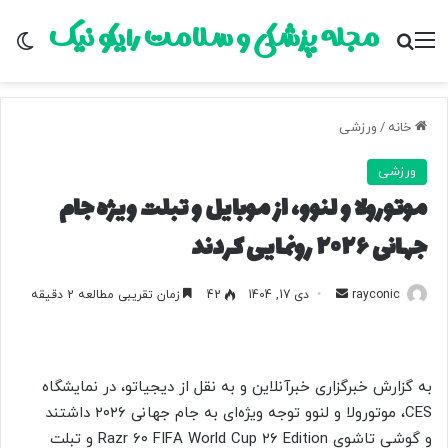
مجله پزشکی و سلامت رایکو نیک
منو
جستجو برای
تغ
خانه
/
ورزشی
ورزشی
موتورولا و لنوو، از موبایل و تبلت ویژه جام
جهانی ۲۰۲۶ رونمایی کردند
rayconic
ا
دی 17, 1404
42
زمان تقریبی مطالعه 2 دقیقه
ر
س
ا
به گزارش خبرگزاری خبرآنلاین و به نقل از دیجیاتو، در نمایشگاه
ل
CES، موتورولا و لنوو توجه ویژه‌ای به جام جهانی ۲۰۲۶ داشتند
ب
و گوشی تاشوی Razr ۶۰ FIFA World Cup ۲۶ Edition و تبلت
ه