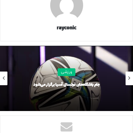
به گزارش GSMArena، گوشی تاشوی Razr ۶۰ با تم جام جهانی و
پنل پشتی بافت‌دار و نرم، حس متفاوتی را به کاربر القا می‌کند و
الگوهای مرتبط با جام جهانی روی آن حک شده است. این نسخه
که در رنگ سبز عرضه می‌شود، از نظر سخت‌افزاری تفاوتی با
rayconic
نسخه استاندارد Razr ۶۰ ندارد، اما تجربه کاربری آن با والپیپرهای
اختصاصی، زنگ‌های تم فیفا و واترمارک ویژه برای عکس‌ها کاملاً
متمایز شده است. این محصول قرار است از ۱۲ فوریه (۲۳ بهمن) با
قیمت ۷۰۰ دلار و فعلاً فقط در بازارهای آمریکا و کانادا عرضه شود.
لنوو یوگا تب نسخه فیفا نیز یک تبلت اندرویدی رده‌بالا با صفحه
ورزشی
نمایش ۱۱.۱ اینچی IPS LCD و رفرش ریت ۱۴۴ هرتز است. در این
جام باشگاه‌های فوتسال آسیا برگزار می‌شود
تبلت تراشه قدرتمند Snapdragon ۸ Gen ۳ به‌کار رفته
است. تفاوت اصلی این نسخه با مدل معمولی، کاور محافظ ویژه
آن است که با تم جام جهانی ۲۰۲۶ و ترکیب رنگ‌های سبز، آبی و
زرد طراحی شده است. باتری ۸۸۶۰ میلی‌آمپرساعتی با شارژ سریع
۴۵ وات و پشتیبانی از قلم استایلوس، این تبلت را به گزینه‌ای
عالی برای سرگرمی و کار تبدیل کرده است.