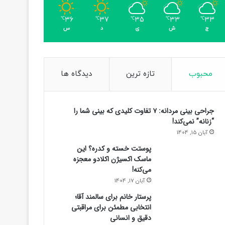
36
37
35
33
33
℃
℃
℃
℃
℃
ج
ش
ی
د
س
محبوب
تازه ترین
دیدگاه ها
جراحی بینی مردانه: ۷ تفاوت کلیدی که بینی شما را
“زنانه” نمی‌کند!
آبان 15, 1404
پوستت خسته و کدره؟ این
ماسک اکسیژن اکلادو معجزه
می‌کنه!
آبان 17, 1404
پرستار خانم برای سالمند آقا؛
انتخابی مطمئن برای مراقبتی
دقیق و انسانی