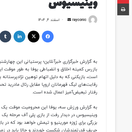
وینیسیوس
چاپ
rayconic
ا
اسفند 4, 1404
ر
فیسبوک
ایکس
لینکداین
س
ا
ل
ب
به گزارش خبرگزاری خبرآنلاین؛ پرستیانی این چهارشنبه 
ه
بازرس کمیته اخلاق و انضباطی یوفا به‌ طور موقت این
ا
است، بازیکنی که به دلیل اتهام توهین نژادپرستانه
ی
م
ی
رفتار تبعیض‌آمیز اعمال شده است.
ل
به گزارش ورزش سه، یوفا این محرومیت موقت یک جلسه‌
وینیسیوس در دیدار رفت از بازی پلی آف مرحله یک 
بزرگی برای ژوزه مورینیو و تیمش خواهد بود که در باز
حریف قدرتمندشان شکست خوردند و حالا باید در زمین