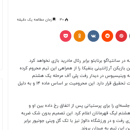
30
زمان مطالعه یک دقیقه
تامبلر
پینتریست
Reddit
VKontakte
Odnoklassniki
پاکت
در سانتیاگو برنابئو برابر رئال مادرید بازی نخواهد کرد.
 بازیکن آرژانتینی بنفیکا را از همراهی این تیم محروم کرده
 به وینیسیوس در دیدار رفت پلی آف مرحله یک هشتم
رقابت‌های لیگ قهرمانان اروپا مقابل رئال مادرید تحت تحقیق قرار دارد. این محرومیت بر اساس ماده ۱۴ و به دلیل
ای را برای پرستیانی پس از اتفاق رخ‌ داده بین او و
هشتم لیگ قهرمانان اعلام کرد. این تصمیم بدون شک ضربه
ی رفت و در ورزشگاه دالوژ نیز با تک گل وینی جونیور برابر
 این تیم به میدان بروند.