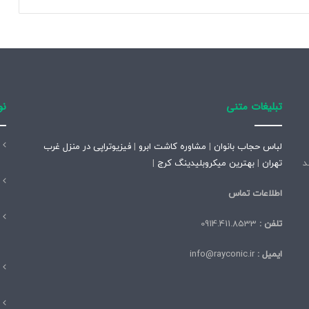
ر
/
ا
ع
ت
ر
ا
ف
تبلیغات متنی
نو
ب
ه
۸
لباس حجاب بانوان
|
مشاوره کاشت ابرو
|
فیزیوتراپی در منزل غرب
س
تاسیس شد
تهران
|
بهترین میکروبلیدینگ کرج
|
ر
ق
اطلاعات تماس
ت
م
تلفن :
0914.411.8533
ن
ز
ایمیل :
info@rayconic.ir
ل