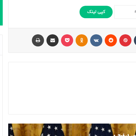
کپی لینک
تامبلر
پینتریست
Reddit
VKontakte
Odnoklassniki
پاکت
اشتراک با ایمیل
چاپ