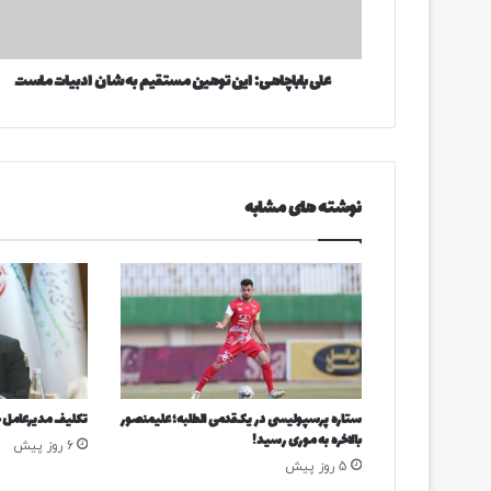
ا
ا
چ
ر
ا
د
علی باباچاهی: این توهین مستقیم به شان ادبیات ماست
ه
ک
ی
ن
:
ی
ا
د
ی
ن
نوشته های مشابه
ت
و
ه
ی
ن
م
س
ت
ق
ستاره پرسپولیسی در یک‌قدمی الطلبه؛ علیمنصور
تکلیف مدیرعامل
ی
بالاخره به موری رسید!
6 روز پیش
م
5 روز پیش
ب