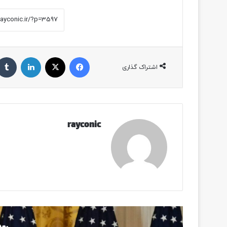
فیسبوک
ایکس
لینکداین
اشتراک گذاری
rayconic