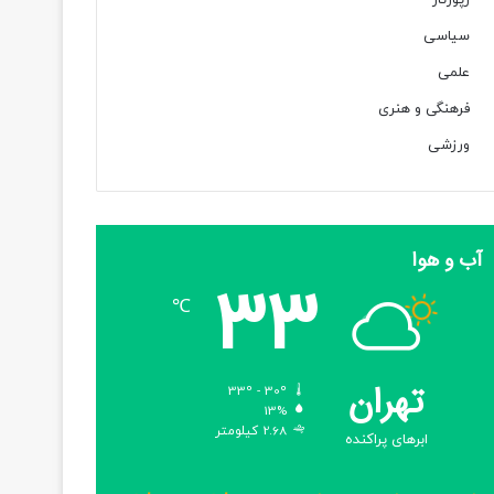
رپورتاژ
سیاسی
علمی
فرهنگی و هنری
ورزشی
آب و هوا
33
℃
تهران
33º - 30º
13%
2.68 کیلومتر
ابرهای پراکنده