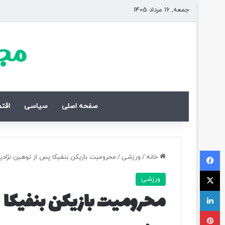
جمعه, 16 مرداد 1405
مجل
صفحه اصلی
سیاسی
اقت
فیسبوک
خانه
/
ورزشی
/
محرومیت بازیکن بنفیکا پس از توهین نژاد
ایکس
ورزشی
لینکداین
محرومیت بازیکن بنفیکا 
پینتریست