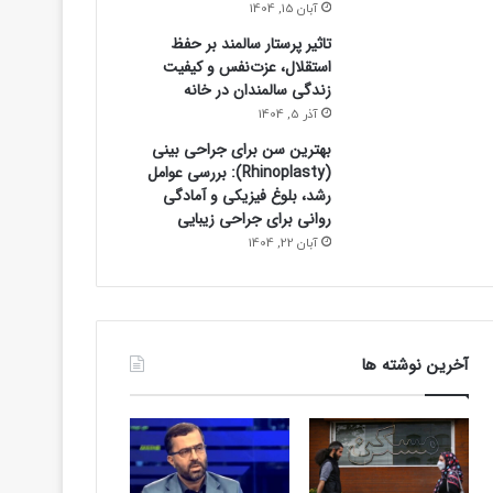
آبان 15, 1404
تاثیر پرستار سالمند بر حفظ
استقلال، عزت‌نفس و کیفیت
زندگی سالمندان در خانه
ورزشی
آذر 5, 1404
20 ساعت پیش
بهترین سن برای جراحی بینی
برد استقلال در بازی تدا
(Rhinoplasty): بررسی عوامل
رشد، بلوغ فیزیکی و آمادگی
روانی برای جراحی زیبایی
آبان 22, 1404
آخرین نوشته ها