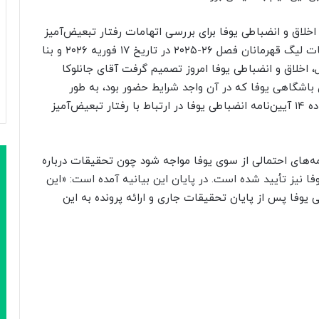
خلاق و انضباطی یوفا برای بررسی اتهامات رفتار تبعیض‌آمیز
در جریان مسابقه بین بنفیکا و رئال مادرید در مسابقات لیگ قهرمانان فصل ۲۶-۲۰۲۵ در تاریخ ۱۷ فوریه ۲۰۲۶ و بنا
، اخلاق و انضباطی یوفا امروز تصمیم گرفت آقای جانلوکا
 باشگاهی یوفا که در آن واجد شرایط حضور بود، به‌ طور
موقت محروم کند. این تصمیم به دلیل نقض اولیه ماده ۱۴ آیین‌نامه انضباطی یوفا در ارتباط با رفتار تبعیض‌آمیز
‌های احتمالی از سوی یوفا مواجه شود چون تحقیقات درباره
فا نیز تأیید شده است. در پایان این بیانیه آمده است: «این
 یوفا پس از پایان تحقیقات جاری و ارائه پرونده به این