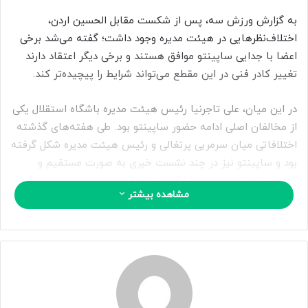
ی
م
به گزارش ورزش سه، پس از شکست مقابل الحسین اردن،
ی
اختلاف‌نظرهایی در هیئت مدیره وجود داشت؛ گفته می‌شد برخی
ل
اعضا با جدایی ساپینتو موافق هستند و برخی دیگر اعتقاد دارند
تغییر کادر فنی در این مقطع می‌تواند شرایط را پیچیده‌تر کند.
در این میان، علی تاجرنیا رئیس هیئت مدیره باشگاه استقلال یکی
از مخالفان اصلی ادامه حضور ساپینتو بود. طی هفته‌های گذشته
اختلافاتی میان سرمربی پرتغالی و رئیس هیئت مدیره شکل گرفته
بود و ساپینتو نیز در چند نشست خبری به صورت مستقیم و
غیرمستقیم از مدیریت باشگاه انتقاد کرده بود.
مشاهده بیشتر
همین مسئله باعث شد کاسه صبر تاجرنیا لبریز شود و او تمایلی
به ادامه همکاری با این سرمربی نداشته باشد. با وجود مقاومت
برخی دیگر از اعضای هیئت مدیره، در نهایت در جلسه امروز رأی به
پایان همکاری با ساپینتو داده شد.
نکته جالب اینکه قرار است فردا نخستین جلسه کمیته فنی