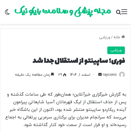
مجله پزشکی و سلامت رایکو نیک
منو
جستجو برای
تغ
خانه
/
ورزشی
ورزشی
فوری؛ ساپینتو از استقلال جدا شد
rayconic
ا
اسفند 1, 1404
29
زمان مطالعه یک دقیقه
ر
س
به گزارش خبرگزاری خبرآنلاین؛ همان‌طور که طی ساعات گذشته و
ا
پس از حذف استقلال از لیگ قهرمانان آسیا شایعاتی پیرامون
ل
آینده ریکاردو ساپینتو منتشر شده بود، اکنون از این باشگاه خبر
ب
می‌رسد که سرانجام مدیران برای برکناری سرمربی پرتغالی به اجماع
ه
ا
رسیده‌اند و او قرار است از سمت خود کنار گذاشته شود.