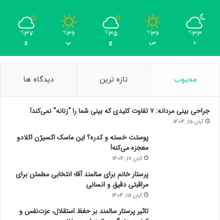
37
36
35
36
33
℃
℃
℃
℃
℃
د
س
چ
پ
ج
محبوب
تازه ترین
دیدگاه ها
جراحی بینی مردانه: ۷ تفاوت کلیدی که بینی شما را “زنانه” نمی‌کند!
آبان 15, 1404
پوستت خسته و کدره؟ این ماسک اکسیژن اکلادو
معجزه می‌کنه!
آبان 17, 1404
پرستار خانم برای سالمند آقا؛ انتخابی مطمئن برای
مراقبتی دقیق و انسانی
آبان 15, 1404
تاثیر پرستار سالمند بر حفظ استقلال، عزت‌نفس و