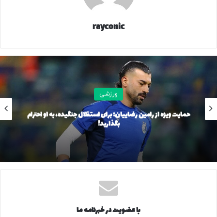
باشگاه استقلال برگزار شود؛ جلسه‌ای که از پیش به برخی
پیشکسوتان اطلاع داده شده و چهره‌هایی مانند جهانگیر کوثری،
rayconic
علی لطیفی، مجید نامجو مطلق، رضا حسن‌زاده، بهتاش فریبا و چند
پیشکسوت دیگر در آن حضور خواهند داشت.
حالا مشخص شده هدف اصلی این نشست، بررسی گزینه‌های
جانشینی ساپینتو است. گفته می‌شود باشگاه قصد دارد تا پایان
فصل یک مربی موقت انتخاب کند، هرچند برخی گزینه‌های ایرانی
ورزشی
مطرح شده از جمله مهدی رحمتی و ساکت الهامی حاضر شده‌اند
برد استقلال در بازی تدارکاتی
به صورت موقت روی نیمکت استقلال بنشینند و برخی اسامی
مطرح و پرآوازه دیگر زیر بار برچسب سرمربی موقت نرفته‌اند. در
نتیجه کمیته فنی نقش پررنگی در انتخاب جانشین سرمربی
پرتغالی خواهد داشت.
طبق اطلاعات به دست آمده، قرار است طی ۲۴ ساعت آینده
توافق‌نامه‌ای میان باشگاه و ساپینتو درباره نحوه فسخ قرارداد
با عضویت در خبرنامه ما
امضا شود. با این حال، باید منتظر اعلام رسمی باشگاه استقلال