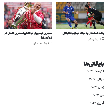
ی‌
ک
ش
د
؟
باخت استقلال به فولاد در بازی تدارکاتی
سرمربی لیورپول در الاهلی؛سرمربی الاهلی در
نیوکاسل!
7 روز پیش
1 هفته پیش
بایگانی‌ها
آگوست 2026
جولای 2026
ژوئن 2026
می 2026
آوریل 2026