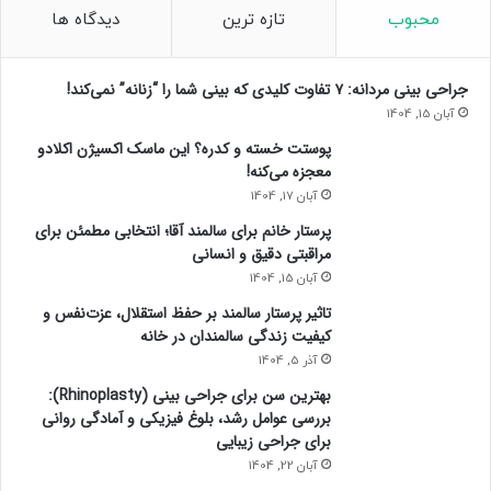
محبوب
تازه ترین
دیدگاه ها
جراحی بینی مردانه: ۷ تفاوت کلیدی که بینی شما را “زنانه” نمی‌کند!
آبان 15, 1404
پوستت خسته و کدره؟ این ماسک اکسیژن اکلادو
معجزه می‌کنه!
آبان 17, 1404
پرستار خانم برای سالمند آقا؛ انتخابی مطمئن برای
مراقبتی دقیق و انسانی
آبان 15, 1404
تاثیر پرستار سالمند بر حفظ استقلال، عزت‌نفس و
کیفیت زندگی سالمندان در خانه
آذر 5, 1404
بهترین سن برای جراحی بینی (Rhinoplasty):
بررسی عوامل رشد، بلوغ فیزیکی و آمادگی روانی
برای جراحی زیبایی
آبان 22, 1404