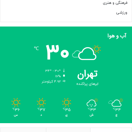
فرهنگی و هنری
ورزشی
آب و هوا
30
℃
تهران
34º - 30º
16%
4.92 کیلومتر
ابرهای پراکنده
36
37
35
33
34
℃
℃
℃
℃
℃
ج
ش
ی
د
س