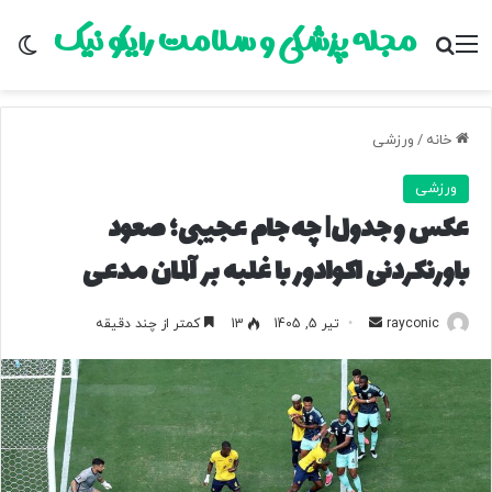
مجله پزشکی و سلامت رایکو نیک
منو
جستجو برای
تغ
خانه
/
ورزشی
ورزشی
عکس و جدول| چه جام عجیبی؛ صعود
باورنکردنی اکوادور با غلبه بر آلمان مدعی
rayconic
ا
تیر 5, 1405
13
کمتر از چند دقیقه
ر
س
ا
ل
ب
ه