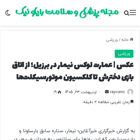
مجله پزشکی و سلامت رایکو نیک
منو
جستجو برای
تغ
خانه
/
ورزشی
ورزشی
عکس | عمارت لوکس نیمار در برزیل؛ از اتاق
بازی دخترش تا کلکسیون موتورسیکلت‌ها
rayconic
ا
اردیبهشت 23, 1405
19
ر
زمان تقریبی مطالعه 2 دقیقه
س
ا
ل
ب
به گزارش خبرگزاری خبرآنلاین؛ نیمار، ستاره سابق بارسلونا و
ه
پاری‌سن‌ژرمن که این روزها برای سانتوس به میدان می‌رود، در