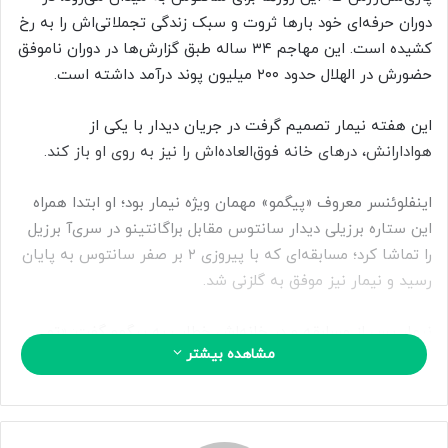
ا
دوران حرفه‌ای خود بارها ثروت و سبک زندگی تجملاتی‌اش را به رخ
ی
کشیده است. این مهاجم ۳۴ ساله طبق گزارش‌ها در دوران ناموفق
م
حضورش در الهلال حدود ۲۰۰ میلیون پوند درآمد داشته است.
ی
ل
این هفته نیمار تصمیم گرفت در جریان دیدار با یکی از
هوادارانش، درهای خانه فوق‌العاده‌اش را نیز به روی او باز کند.
اینفلوئنسر معروف «پیگمو» مهمان ویژه نیمار بود؛ او ابتدا همراه
این ستاره برزیلی دیدار سانتوس مقابل براگانتینو در سری‌آ برزیل
را تماشا کرد؛ مسابقه‌ای که با پیروزی ۲ بر صفر سانتوس به پایان
رسید و نیمار نیز موفق به گلزنی شد.
نیمار پس از مسابقه و در خانه‌اش خطاب به پیگمو گفت: «تو
مشاهده بیشتر
خوش‌شانسی آوردی، باید بیشتر اینجا بیایی.»
این دیدار توسط یوتیوبر معروف «Jon Vlogs» فیلم‌برداری شد و
هواداران توانستند بخش‌هایی از خانه مدرن نیمار را ببینند؛ از