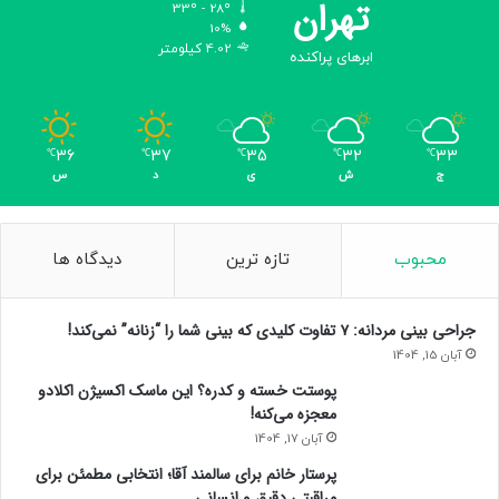
تهران
33º - 28º
10%
4.02 کیلومتر
ابرهای پراکنده
36
37
35
32
33
℃
℃
℃
℃
℃
ج
ش
ی
د
س
محبوب
تازه ترین
دیدگاه ها
جراحی بینی مردانه: ۷ تفاوت کلیدی که بینی شما را “زنانه” نمی‌کند!
آبان 15, 1404
پوستت خسته و کدره؟ این ماسک اکسیژن اکلادو
معجزه می‌کنه!
آبان 17, 1404
پرستار خانم برای سالمند آقا؛ انتخابی مطمئن برای
مراقبتی دقیق و انسانی