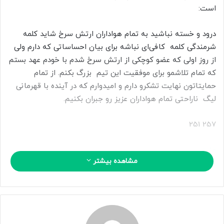
است:
ا
ی
م
درود و خسته نباشید به تمام هواداران ارتش سرخ شاید کلمه
ی
شرمندگی کلمه کافی‌ای نباشه برای بیان احساساتی که دارم ولی
ل
از روز اولی که عضو کوچکی از ارتش سرخ شدم با خودم عهد بستم
که تمام تلاشمو برای موفقیت این تیم بزرگ بکنم. از تمام
حمایتاتون نهایت تشکرو دارم و امیدوارم که در آینده با قهرمانی
لیگ ناراحتی تمام هواداران عزیز رو جبران بکنیم.
257 251
منبع
مشاهده بیشتر
کپی لینک