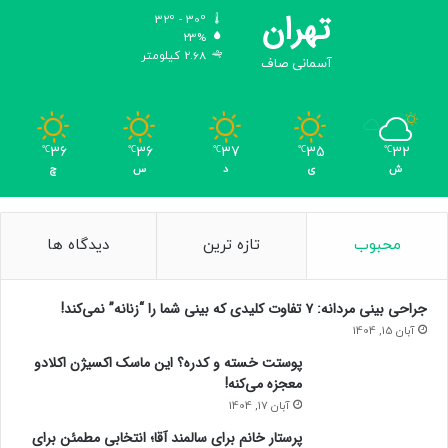
تهران
،
32º - 30º
23%
ن
2.68 کیلومتر
س
آسمانی صاف
ب
ت
ب
ه
36
36
37
35
32
℃
℃
℃
℃
℃
ر
ش
ی
د
س
چ
ع
ا
ی
محبوب
تازه ترین
دیدگاه ها
ت
م
ص
جراحی بینی مردانه: ۷ تفاوت کلیدی که بینی شما را “زنانه” نمی‌کند!
ل
آبان 15, 1404
ح
ت
پوستت خسته و کدره؟ این ماسک اکسیژن اکلادو
ا
معجزه می‌کنه!
ظ
آبان 17, 1404
ه
پرستار خانم برای سالمند آقا؛ انتخابی مطمئن برای
ا