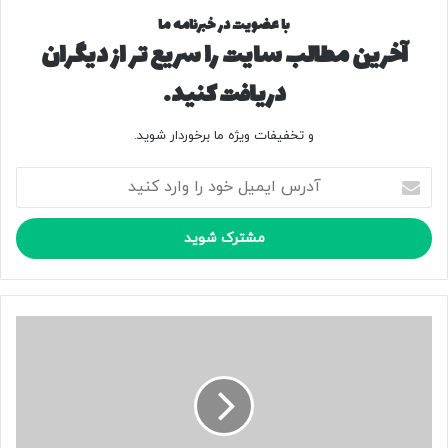
با عضویت در خبرنامه ما
آخرین مطالب سایت را سریع تر از دیگران
دریافت کنید.
و تخفیفات ویژه ما برخوردار شوید.
آ
د
ر
س
ا
ی
م
ی
ا
ل
ق
خ
ت
و
ب
د
ا
ر
س