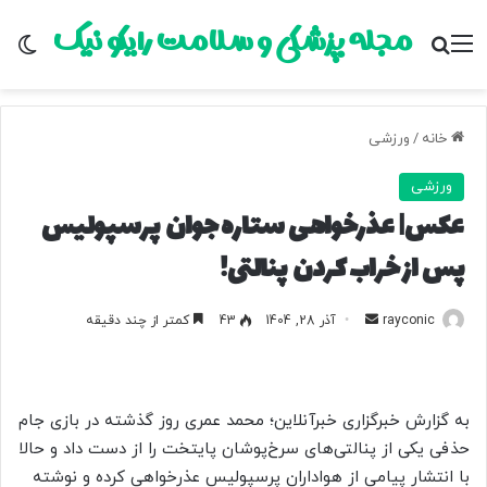
مجله پزشکی و سلامت رایکو نیک
منو
جستجو برای
تغ
خانه
/
ورزشی
ورزشی
عکس| عذرخواهی ستاره جوان پرسپولیس
پس از خراب کردن پنالتی!
rayconic
ا
آذر 28, 1404
43
کمتر از چند دقیقه
ر
س
ا
به گزارش خبرگزاری خبرآنلاین؛ محمد عمری روز گذشته در بازی جام
ل
حذفی یکی از پنالتی‌های سرخ‌پوشان پایتخت را از دست داد و حالا
ب
با انتشار پیامی از هواداران پرسپولیس عذرخواهی کرده و نوشته
ه