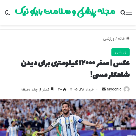
مجله پزشکی و سلامت رایکو نیک
منو
جستجو برای
تغ
خانه
/
ورزشی
ورزشی
عکس | سفر ۱۲۰۰۰ کیلومتری برای دیدن
شاهکار مسی!
rayconic
ا
خرداد 28, 1405
20
کمتر از چند دقیقه
ر
س
ا
ل
ب
ه