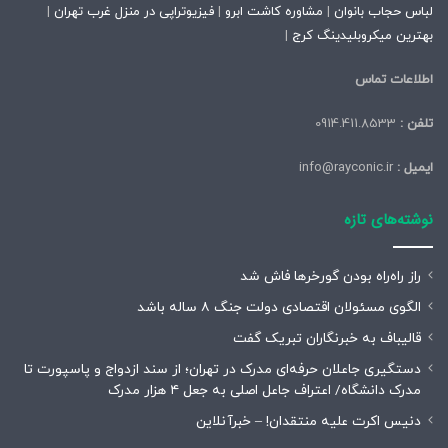
لباس حجاب بانوان
|
مشاوره کاشت ابرو
|
فیزیوتراپی در منزل غرب تهران
|
بهترین میکروبلیدینگ کرج
|
اطلاعات تماس
تلفن :
0914.411.8533
ایمیل :
info@rayconic.ir
نوشته‌های تازه
راز راه‌راه بودن گورخرها فاش شد
الگوی مسئولان اقتصادی دولت جنگ ۸ ساله باشد
قالیباف به خبرنگاران تبریک گفت
دستگیری جاعلان حرفه‌ای مدرک در تهران؛ از سند ازدواج و پاسپورت تا
مدرک دانشگاه/ اعتراف جاعل اصلی به جعل ۴ هزار مدرک
دنیس اکرت علیه منتقدان! – خبرآنلاین