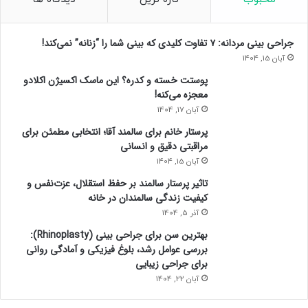
جراحی بینی مردانه: ۷ تفاوت کلیدی که بینی شما را “زنانه” نمی‌کند!
آبان 15, 1404
پوستت خسته و کدره؟ این ماسک اکسیژن اکلادو
معجزه می‌کنه!
آبان 17, 1404
پرستار خانم برای سالمند آقا؛ انتخابی مطمئن برای
مراقبتی دقیق و انسانی
آبان 15, 1404
تاثیر پرستار سالمند بر حفظ استقلال، عزت‌نفس و
کیفیت زندگی سالمندان در خانه
آذر 5, 1404
بهترین سن برای جراحی بینی (Rhinoplasty):
بررسی عوامل رشد، بلوغ فیزیکی و آمادگی روانی
برای جراحی زیبایی
آبان 22, 1404