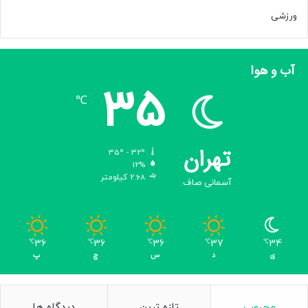
ورزشی
آب و هوا
35
℃
تهران
35º - 32º
12%
2.68 کیلومتر
آسمانی صاف
36
36
36
37
34
℃
℃
℃
℃
℃
ی
د
س
چ
پ
محبوب
تازه ترین
دیدگاه ها