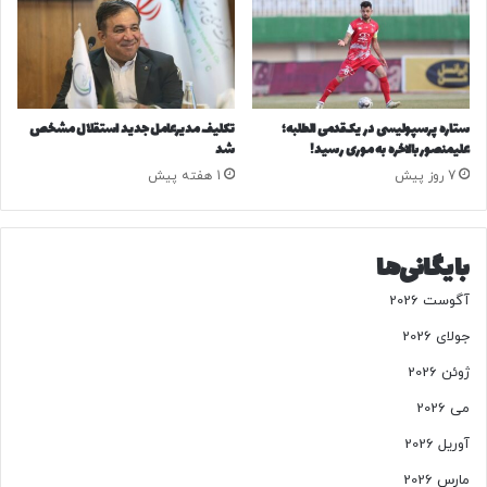
م
م
ی‌
ب
ش
ه
و
ت
د
ر
ا
ستاره پرسپولیسی در یک‌قدمی الطلبه؛
تکلیف مدیرعامل جدید استقلال مشخص
س
علیمنصور بالاخره به موری رسید!
شد
ت
7 روز پیش
1 هفته پیش
ی
ا
ش
ی
بایگانی‌ها
ر
آگوست 2026
گ
ا
جولای 2026
و
؟
ژوئن 2026
می 2026
آوریل 2026
مارس 2026